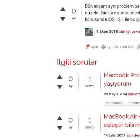
Dün akşam aynı problem bend
0
düzeldi. Bir süre sonra önce
oy
konusunda iOS 12.1 ile bu g
4 Ekim 2018
cüneyt
Uzm
İlgili sorular
Macbook Pro 
0
1
yaşıyorum
oy
cevap
20 Mayıs 2014
Rated
Y
macbook
iphon
MacBook Air v
0
1
eşleştir biliri
oy
cevap
14 Eylül 2017
fatih de