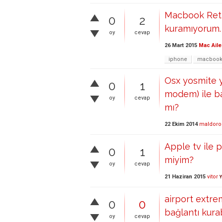
Macbook Retin
0
2
kuramıyorum.
oy
cevap
26 Mart 2015
Mac Aile
iphone
macboo
Osx yosmite y
0
1
modem) ile b
oy
cevap
mı?
22 Ekim 2014
maldoro
Apple tv ile p
0
1
miyim?
oy
cevap
21 Haziran 2015
vitor
Y
airport extre
0
0
bağlantı kura
oy
cevap