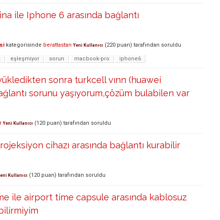
a ile Iphone 6 arasında bağlantı
si
kategorisinde
berattastan
(
220
puan)
tarafından
soruldu
Yeni Kullanıcı
k
eşleşmiyor
sorun
macbook-pro
iphone6
ükledikten sonra turkcell vınn (huawei
ağlantı sorunu yaşıyorum,çözüm bulabilen var
r
(
120
puan)
tarafından
soruldu
Yeni Kullanıcı
rojeksiyon cihazı arasında bağlantı kurabilir
(
120
puan)
tarafından
soruldu
eni Kullanıcı
me ile airport time capsule arasında kablosuz
bilirmiyim