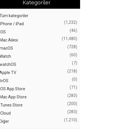
Kategoriler
Tüm kategoriler
(1,232)
iPhone / iPad
(46)
iOS
(11,480)
Mac Ailesi
(728)
macOS
(60)
Watch
(7)
watchOS
(218)
Apple TV
(0)
tvOS
(71)
iOS App Store
(283)
Mac App Store
(200)
iTunes Store
(283)
iCloud
(1,210)
Diğer