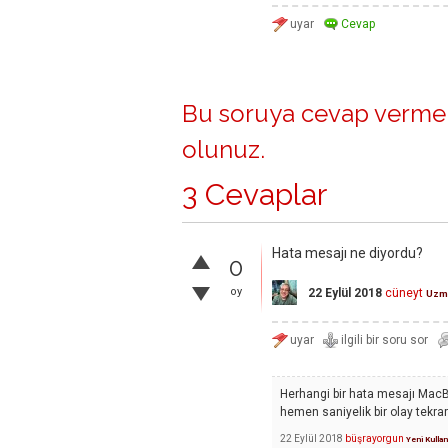
Bu soruya cevap vermek
olunuz
.
3 Cevaplar
Hata mesajı ne diyordu?
0
oy
22 Eylül 2018
cüneyt
Uzm
Herhangi bir hata mesajı MacB
hemen saniyelik bir olay tekrar
22 Eylül 2018
büşrayorgun
Yeni Kullan