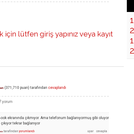
 için lütfen
giriş yapınız
veya
kayıt
1
(
371,710
puan)
tarafından
cevaplandı
an
ook ekranında çıkmıyor. Ama telefonum bağlanıyormuş gibi oluyor
 çıkıyor tekrar bağlanıyor
tarafından
yorumlandı
ıcı