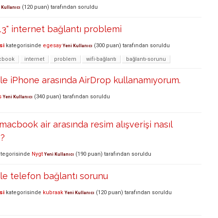
(
120
puan)
tarafından
soruldu
 Kullanıcı
3" internet bağlantı problemi
si
kategorisinde
egesay
(
300
puan)
tarafından
soruldu
Yeni Kullanıcı
cbook
internet
problem
wifi-bağlantı
bağlantı-sorunu
le iPhone arasında AirDrop kullanamıyorum.
s
(
340
puan)
tarafından
soruldu
Yeni Kullanıcı
macbook air arasında resim alışverişi nasıl
m?
tegorisinde
Nygt
(
190
puan)
tarafından
soruldu
Yeni Kullanıcı
le telefon bağlantı sorunu
si
kategorisinde
kubraak
(
120
puan)
tarafından
soruldu
Yeni Kullanıcı