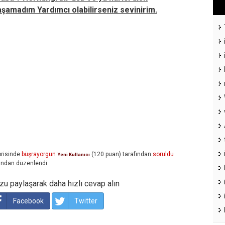
şamadım Yardımcı olabilirseniz sevinirim.
risinde
büşrayorgun
(
120
puan)
tarafından
soruldu
Yeni Kullanıcı
ından
düzenlendi
u paylaşarak daha hızlı cevap alın
Facebook
Twitter