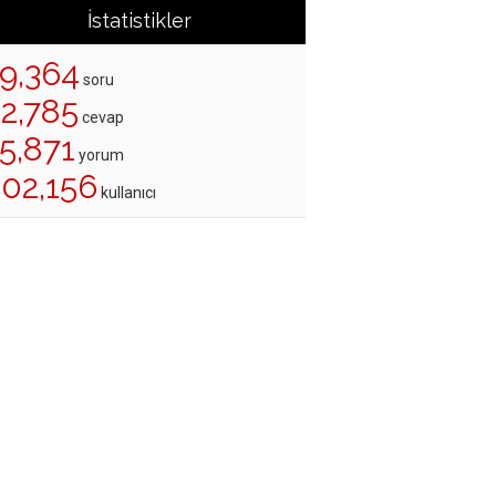
İstatistikler
19,364
soru
22,785
cevap
5,871
yorum
202,156
kullanıcı