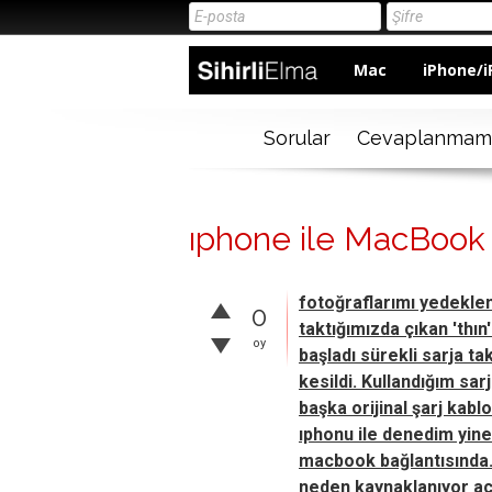
Mac
iPhone/i
Sorular
Cevaplanmam
ıphone ile MacBook 
fotoğraflarımı yedeklem
0
taktığımızda çıkan 'thın
oy
başladı sürekli sarja t
kesildi. Kullandığım sar
başka orijinal şarj kab
ıphonu ile denedim yine
macbook bağlantısında.
neden kaynaklanıyor aca