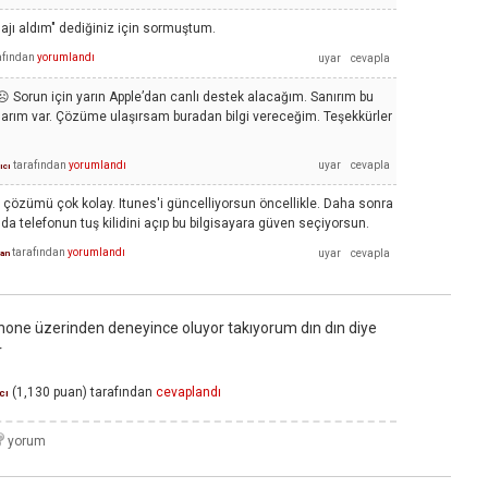
jı aldım" dediğiniz için sormuştum.
afından
yorumlandı
️ Sorun için yarın Apple’dan canlı destek alacağım. Sanırım bu
şlarım var. Çözüme ulaşırsam buradan bilgi vereceğim. Teşekkürler
tarafından
yorumlandı
ıcı
çözümü çok kolay. Itunes'i güncelliyorsun öncellikle. Daha sonra
da telefonun tuş kilidini açıp bu bilgisayara güven seçiyorsun.
tarafından
yorumlandı
an
hone üzerinden deneyince oluyor takıyorum dın dın diye
r
(
1,130
puan)
tarafından
cevaplandı
cı