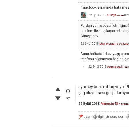
"macbook ekranında hata mesa
22 Eylül 2018
cüneyt
tar
Uzman
Pardon yanlış beyan etmişim. ☹
problem ile karşılaşan arkada
Cüneyt bey
22 Eylül 2018
büşrayorgun
Yeni Kullan
Bunu haftada 1 kez yaşıyorum 
telefonu bilgisayara bağladığın
22 Eylül 2018
ozgursagdir
Uzm
aynı şey benim iPad veya iP
0
şarj oluyor sesi gelip duruyo
oy
22 Eylül 2018
Amersin48
Yardım