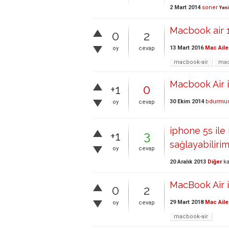
2 Mart 2014
soner
Yeni
Macbook air 1
0
2
13 Mart 2016
Mac Aile
oy
cevap
macbook-air
ma
Macbook Air i
+1
0
30 Ekim 2014
bdurmu
oy
cevap
iphone 5s ile 
+1
3
sağlayabiliri
oy
cevap
20 Aralık 2013
Diğer
ka
MacBook Air i
0
2
29 Mart 2018
Mac Aile
oy
cevap
macbook-air