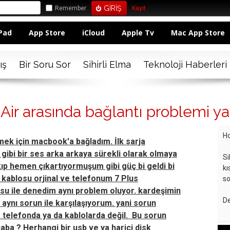
Remember
Kayıt
Pad
App Store
iCloud
Apple Tv
Mac App Store
ış
Bir Soru Sor
Sihirli Elma
Teknoloji Haberleri
Air arasında bağlantı problemi y
Ho
ek için macbook'a bağladım. İlk sarja
' gibi bir ses arka arkaya sürekli olarak olmaya
Si
akıp hemen çıkartıyormuşum gibi güç bi geldi bi
kı
j kablosu orjinal ve telefonum 7 Plus
so
losu ile denedim aynı problem oluyor. kardeşimin
De
 aynı sorun ile karşılaşıyorum. yani sorun
 telefonda ya da kablolarda değil. Bu sorun
ba ? Herhangi bir usb ve ya harici disk