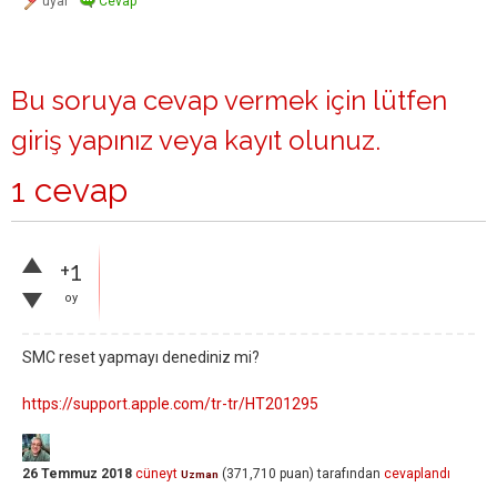
Bu soruya cevap vermek için lütfen
giriş yapınız
veya
kayıt olunuz
.
1 cevap
+1
oy
SMC reset yapmayı denediniz mi?
https://support.apple.com/tr-tr/HT201295
26 Temmuz 2018
cüneyt
(
371,710
puan)
tarafından
cevaplandı
Uzman