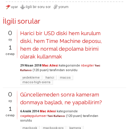
İlgili sorular
0
Harici bir USD diski hem kurulum
oy
diski, hem Time Machine deposu,
1
hem de normal depolama birimi
cevap
olarak kullanmak
29 Nisan 2018
Mac Ailesi
kategorisinde
nbegiter
Yeni
(
120
puan)
tarafından
soruldu
Kullanıcı
yedekleme
harici
macos
macos-high-sierra
0
Güncellemeden sonra kameram
oy
donmaya başladı, ne yapabilirim?
1
6 Aralık 2014
Mac Ailesi
kategorisinde
cevap
cagataygulumser
(
120
puan)
tarafından
Yeni Kullanıcı
soruldu
macbook
macbook-pro
kamera