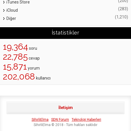
(200)
iTunes Store
(283)
iCloud
(1,210)
Diğer
İstatistikler
19,364
soru
22,785
cevap
15,871
yorum
202,068
kullanıcı
İletişim
SihirliElma
SDN Forum
Teknoloji Haberleri
SihirliElma © 2018 - Tüm hakları saklıdır