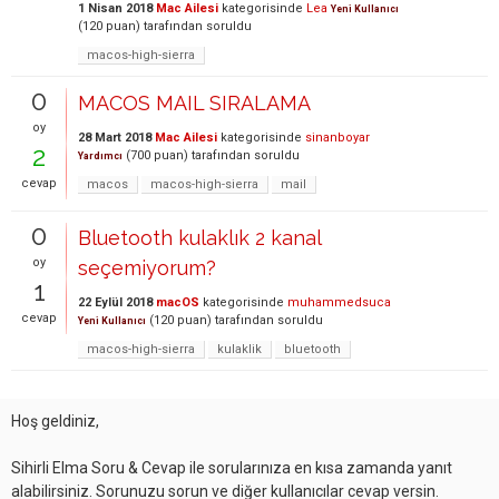
1 Nisan 2018
Mac Ailesi
kategorisinde
Lea
Yeni Kullanıcı
(
120
puan)
tarafından
soruldu
macos-high-sierra
0
MACOS MAIL SIRALAMA
oy
28 Mart 2018
Mac Ailesi
kategorisinde
sinanboyar
2
(
700
puan)
tarafından
soruldu
Yardımcı
cevap
macos
macos-high-sierra
mail
0
Bluetooth kulaklık 2 kanal
oy
seçemiyorum?
1
22 Eylül 2018
macOS
kategorisinde
muhammedsuca
cevap
(
120
puan)
tarafından
soruldu
Yeni Kullanıcı
macos-high-sierra
kulaklik
bluetooth
Hoş geldiniz,
Sihirli Elma Soru & Cevap ile sorularınıza en kısa zamanda yanıt
alabilirsiniz. Sorunuzu sorun ve diğer kullanıcılar cevap versin.