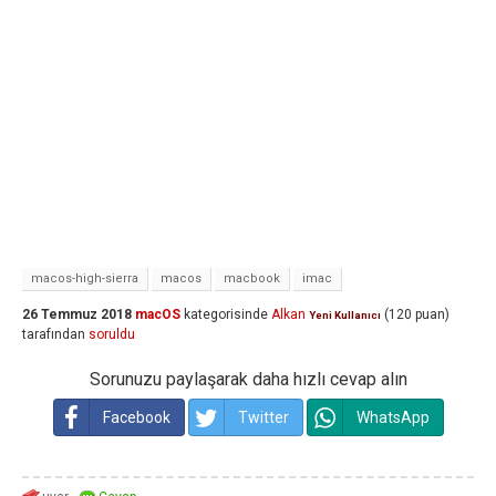
macos-high-sierra
macos
macbook
imac
26 Temmuz 2018
macOS
kategorisinde
Alkan
(
120
puan)
Yeni Kullanıcı
tarafından
soruldu
Sorunuzu paylaşarak daha hızlı cevap alın
Facebook
Twitter
WhatsApp