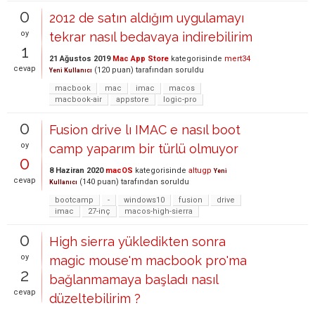
0
2012 de satın aldığım uygulamayı
oy
tekrar nasıl bedavaya indirebilirim
1
21 Ağustos 2019
Mac App Store
kategorisinde
mert34
cevap
(
120
puan)
tarafından
soruldu
Yeni Kullanıcı
macbook
mac
imac
macos
macbook-air
appstore
logic-pro
0
Fusion drive lı IMAC e nasıl boot
oy
camp yaparım bir türlü olmuyor
0
8 Haziran 2020
macOS
kategorisinde
altugp
Yeni
cevap
(
140
puan)
tarafından
soruldu
Kullanıcı
bootcamp
-
windows10
fusion
drive
imac
27-inç
macos-high-sierra
0
High sierra yükledikten sonra
oy
magic mouse'm macbook pro'ma
2
bağlanmamaya başladı nasıl
cevap
düzeltebilirim ?