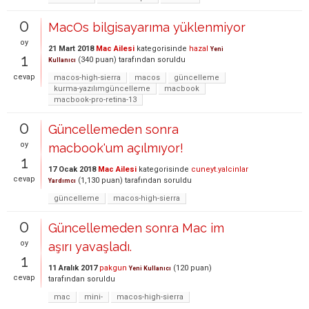
0
MacOs bilgisayarıma yüklenmiyor
oy
21 Mart 2018
Mac Ailesi
kategorisinde
hazal
Yeni
1
(
340
puan)
tarafından
soruldu
Kullanıcı
cevap
macos-high-sierra
macos
güncelleme
kurma-yazılımgüncelleme
macbook
macbook-pro-retina-13
0
Güncellemeden sonra
oy
macbook'um açılmıyor!
1
17 Ocak 2018
Mac Ailesi
kategorisinde
cuneyt.yalcinlar
cevap
(
1,130
puan)
tarafından
soruldu
Yardımcı
güncelleme
macos-high-sierra
0
Güncellemeden sonra Mac im
oy
aşırı yavaşladı.
1
11 Aralık 2017
pakgun
(
120
puan)
Yeni Kullanıcı
cevap
tarafından
soruldu
mac
mini-
macos-high-sierra