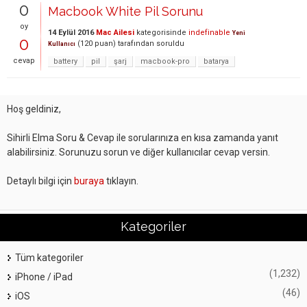
0
Macbook White Pil Sorunu
oy
14 Eylül 2016
Mac Ailesi
kategorisinde
indefinable
Yeni
0
(
120
puan)
tarafından
soruldu
Kullanıcı
cevap
battery
pil
şarj
macbook-pro
batarya
Hoş geldiniz,
Sihirli Elma Soru & Cevap ile sorularınıza en kısa zamanda yanıt
alabilirsiniz. Sorunuzu sorun ve diğer kullanıcılar cevap versin.
Detaylı bilgi için
buraya
tıklayın.
Kategoriler
Tüm kategoriler
(1,232)
iPhone / iPad
(46)
iOS