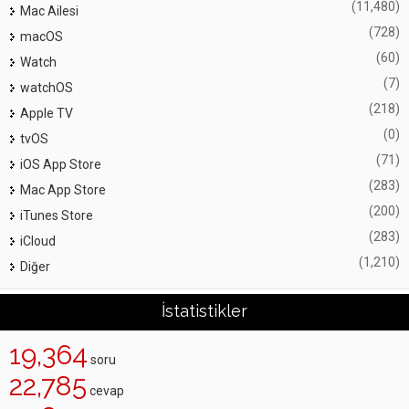
(11,480)
Mac Ailesi
(728)
macOS
(60)
Watch
(7)
watchOS
(218)
Apple TV
(0)
tvOS
(71)
iOS App Store
(283)
Mac App Store
(200)
iTunes Store
(283)
iCloud
(1,210)
Diğer
İstatistikler
19,364
soru
22,785
cevap