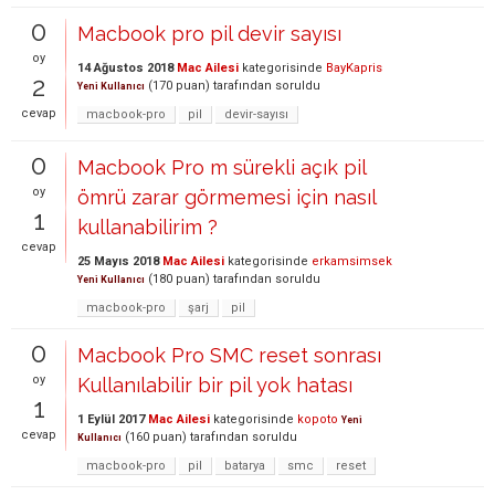
0
Macbook pro pil devir sayısı
oy
14 Ağustos 2018
Mac Ailesi
kategorisinde
BayKapris
2
(
170
puan)
tarafından
soruldu
Yeni Kullanıcı
cevap
macbook-pro
pil
devir-sayısı
0
Macbook Pro m sürekli açık pil
oy
ömrü zarar görmemesi için nasıl
1
kullanabilirim ?
cevap
25 Mayıs 2018
Mac Ailesi
kategorisinde
erkamsimsek
(
180
puan)
tarafından
soruldu
Yeni Kullanıcı
macbook-pro
şarj
pil
0
Macbook Pro SMC reset sonrası
oy
Kullanılabilir bir pil yok hatası
1
1 Eylül 2017
Mac Ailesi
kategorisinde
kopoto
Yeni
cevap
(
160
puan)
tarafından
soruldu
Kullanıcı
macbook-pro
pil
batarya
smc
reset