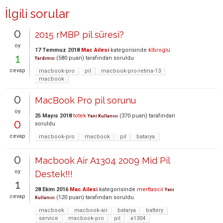
İlgili sorular
0
2015 rMBP pil süresi?
oy
17 Temmuz 2018
Mac Ailesi
kategorisinde
klbroglu
1
(
580
puan)
tarafından
soruldu
Yardımcı
cevap
macbook-pro
pil
macbook-pro-retina-13
macbook
0
MacBook Pro pil sorunu
oy
25 Mayıs 2018
totek
(
370
puan)
tarafından
Yeni Kullanıcı
0
soruldu
cevap
macbook-pro
macbook
pil
batarya
0
Macbook Air A1304 2009 Mid Pil
oy
Destek!!!
1
28 Ekim 2016
Mac Ailesi
kategorisinde
merttascii
Yeni
cevap
(
120
puan)
tarafından
soruldu
Kullanıcı
macbook
macbook-air
batarya
battery
service
macbook-pro
pil
a1304