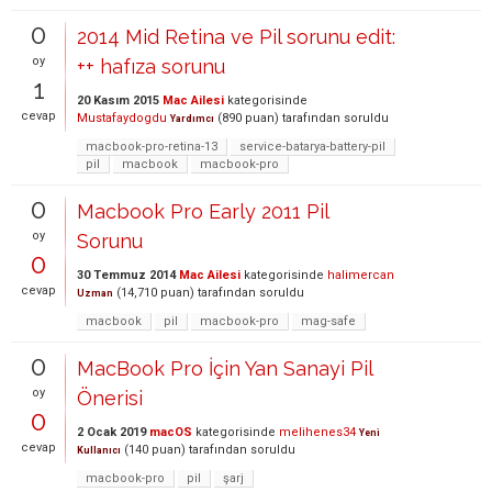
0
2014 Mid Retina ve Pil sorunu edit:
oy
++ hafıza sorunu
1
20 Kasım 2015
Mac Ailesi
kategorisinde
cevap
Mustafaydogdu
(
890
puan)
tarafından
soruldu
Yardımcı
macbook-pro-retina-13
service-batarya-battery-pil
pil
macbook
macbook-pro
0
Macbook Pro Early 2011 Pil
oy
Sorunu
0
30 Temmuz 2014
Mac Ailesi
kategorisinde
halimercan
cevap
(
14,710
puan)
tarafından
soruldu
Uzman
macbook
pil
macbook-pro
mag-safe
0
MacBook Pro İçin Yan Sanayi Pil
oy
Önerisi
0
2 Ocak 2019
macOS
kategorisinde
melihenes34
Yeni
cevap
(
140
puan)
tarafından
soruldu
Kullanıcı
macbook-pro
pil
şarj