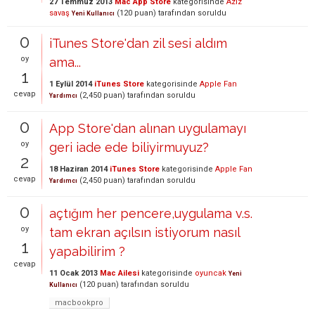
27 Temmuz 2013
Mac App Store
kategorisinde
Aziz
savaş
(
120
puan)
tarafından
soruldu
Yeni Kullanıcı
0
iTunes Store'dan zil sesi aldım
oy
ama...
1
1 Eylül 2014
iTunes Store
kategorisinde
Apple Fan
cevap
(
2,450
puan)
tarafından
soruldu
Yardımcı
0
App Store'dan alınan uygulamayı
oy
geri iade ede biliyirmuyuz?
2
18 Haziran 2014
iTunes Store
kategorisinde
Apple Fan
cevap
(
2,450
puan)
tarafından
soruldu
Yardımcı
0
açtığım her pencere,uygulama v.s.
oy
tam ekran açılsın istiyorum nasıl
1
yapabilirim ?
cevap
11 Ocak 2013
Mac Ailesi
kategorisinde
oyuncak
Yeni
(
120
puan)
tarafından
soruldu
Kullanıcı
macbookpro