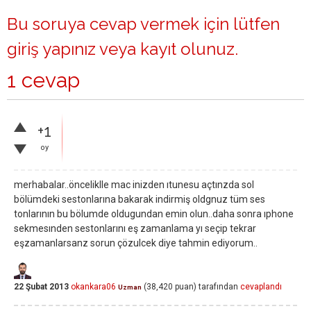
Bu soruya cevap vermek için lütfen
giriş yapınız
veya
kayıt olunuz
.
1 cevap
+1
oy
merhabalar..önceliklle mac inizden ıtunesu açtınzda sol
bölümdeki sestonlarına bakarak indirmiş oldgnuz tüm ses
tonlarının bu bölumde oldugundan emin olun..daha sonra ıphone
sekmesınden sestonlarını eş zamanlama yı seçip tekrar
eşzamanlarsanz sorun çözulcek diye tahmin ediyorum..
22 Şubat 2013
okankara06
(
38,420
puan)
tarafından
cevaplandı
Uzman