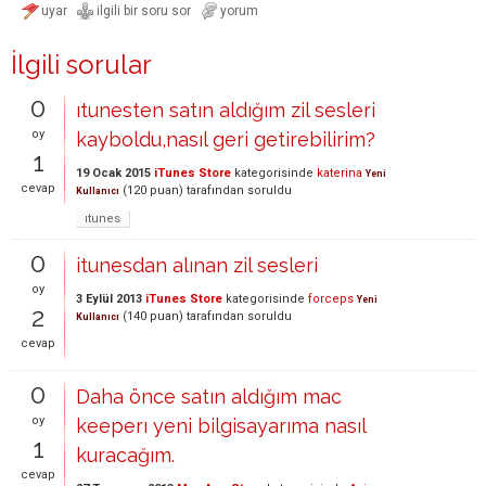
İlgili sorular
0
ıtunesten satın aldığım zil sesleri
oy
kayboldu,nasıl geri getirebilirim?
1
19 Ocak 2015
iTunes Store
kategorisinde
katerina
Yeni
cevap
(
120
puan)
tarafından
soruldu
Kullanıcı
ıtunes
0
itunesdan alınan zil sesleri
oy
3 Eylül 2013
iTunes Store
kategorisinde
forceps
Yeni
2
(
140
puan)
tarafından
soruldu
Kullanıcı
cevap
0
Daha önce satın aldığım mac
oy
keeperı yeni bilgisayarıma nasıl
1
kuracağım.
cevap