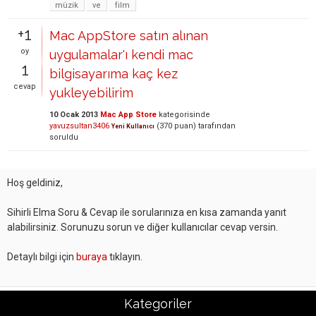
müzik
ve
film
+1
Mac AppStore satın alınan
oy
uygulamalar'ı kendi mac
1
bilgisayarıma kaç kez
cevap
yukleyebilirim
10 Ocak 2013
Mac App Store
kategorisinde
yavuzsultan3406
(
370
puan)
tarafından
Yeni Kullanıcı
soruldu
Hoş geldiniz,
Sihirli Elma Soru & Cevap ile sorularınıza en kısa zamanda yanıt
alabilirsiniz. Sorunuzu sorun ve diğer kullanıcılar cevap versin.
Detaylı bilgi için
buraya
tıklayın.
Kategoriler