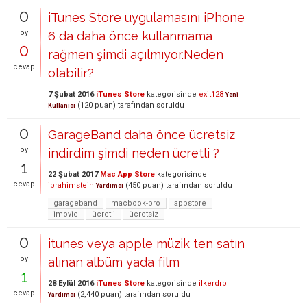
0
iTunes Store uygulamasını iPhone
oy
6 da daha önce kullanmama
0
rağmen şimdi açılmıyor.Neden
cevap
olabilir?
7 Şubat 2016
iTunes Store
kategorisinde
exit128
Yeni
(
120
puan)
tarafından
soruldu
Kullanıcı
0
GarageBand daha önce ücretsiz
oy
indirdim şimdi neden ücretli ?
1
22 Şubat 2017
Mac App Store
kategorisinde
cevap
ibrahimstein
(
450
puan)
tarafından
soruldu
Yardımcı
garageband
macbook-pro
appstore
imovie
ücretli
ücretsiz
0
itunes veya apple müzik ten satın
oy
alınan albüm yada film
1
28 Eylül 2016
iTunes Store
kategorisinde
ilkerdrb
cevap
(
2,440
puan)
tarafından
soruldu
Yardımcı