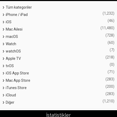
Tüm kategoriler
(1,232)
iPhone / iPad
(46)
iOS
(11,480)
Mac Ailesi
(728)
macOS
(60)
Watch
(7)
watchOS
(218)
Apple TV
(0)
tvOS
(71)
iOS App Store
(283)
Mac App Store
(200)
iTunes Store
(283)
iCloud
(1,210)
Diğer
İstatistikler