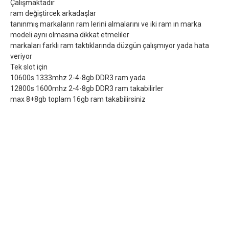
Çalışmaktadır
ram değiştircek arkadaşlar
tanınmış markaların ram lerini almalarını ve iki ram ın marka
modeli aynı olmasına dikkat etmeliler
markaları farklı ram taktıklarında düzgün çalışmıyor yada hata
veriyor
Tek slot için
10600s 1333mhz 2-4-8gb DDR3 ram yada
12800s 1600mhz 2-4-8gb DDR3 ram takabilirler
max 8+8gb toplam 16gb ram takabilirsiniz