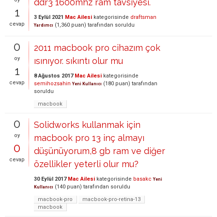
ddr3 1600mhz ram tavsiyesi.
1
3 Eylül 2021
Mac Ailesi
kategorisinde
draftsman
cevap
(
1,360
puan)
tarafından
soruldu
Yardımcı
0
2011 macbook pro cihazım çok
oy
ısınıyor. sıkıntı olur mu
1
8 Ağustos 2017
Mac Ailesi
kategorisinde
cevap
semihozsahin
(
180
puan)
tarafından
Yeni Kullanıcı
soruldu
macbook
0
Solidworks kullanmak için
oy
macbook pro 13 inç almayı
0
düşünüyorum,8 gb ram ve diğer
cevap
özellikler yeterli olur mu?
30 Eylül 2017
Mac Ailesi
kategorisinde
basakc
Yeni
(
140
puan)
tarafından
soruldu
Kullanıcı
macbook-pro
macbook-pro-retina-13
macbook