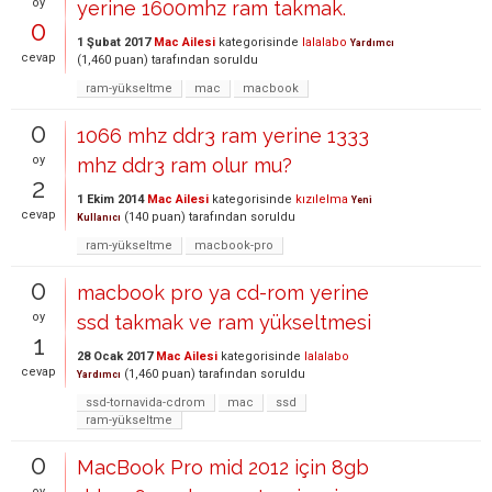
oy
yerine 1600mhz ram takmak.
0
1 Şubat 2017
Mac Ailesi
kategorisinde
lalalabo
Yardımcı
cevap
(
1,460
puan)
tarafından
soruldu
ram-yükseltme
mac
macbook
0
1066 mhz ddr3 ram yerine 1333
oy
mhz ddr3 ram olur mu?
2
1 Ekim 2014
Mac Ailesi
kategorisinde
kızılelma
Yeni
cevap
(
140
puan)
tarafından
soruldu
Kullanıcı
ram-yükseltme
macbook-pro
0
macbook pro ya cd-rom yerine
oy
ssd takmak ve ram yükseltmesi
1
28 Ocak 2017
Mac Ailesi
kategorisinde
lalalabo
cevap
(
1,460
puan)
tarafından
soruldu
Yardımcı
ssd-tornavida-cdrom
mac
ssd
ram-yükseltme
0
MacBook Pro mid 2012 için 8gb
oy