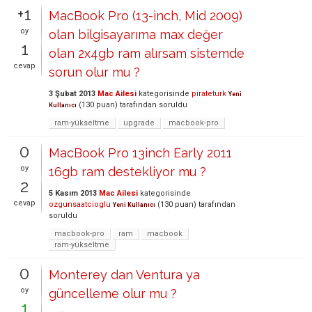
+1
MacBook Pro (13-inch, Mid 2009)
oy
olan bilgisayarıma max değer
1
olan 2x4gb ram alırsam sistemde
cevap
sorun olur mu ?
3 Şubat 2013
Mac Ailesi
kategorisinde
pirateturk
Yeni
(
130
puan)
tarafından
soruldu
Kullanıcı
ram-yükseltme
upgrade
macbook-pro
0
MacBook Pro 13inch Early 2011
oy
16gb ram destekliyor mu ?
2
5 Kasım 2013
Mac Ailesi
kategorisinde
cevap
ozgunsaatcioglu
(
130
puan)
tarafından
Yeni Kullanıcı
soruldu
macbook-pro
ram
macbook
ram-yükseltme
0
Monterey dan Ventura ya
oy
güncelleme olur mu ?
1