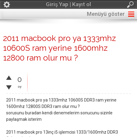
Giriş Yap | Kayıt ol
Menüyü göster
2011 macbook pro ya 1333mhz
10600S ram yerine 1600mhz
12800 ram olur mu ?
0
oy
2011 macbook pro ya 1333mhz 10600S DDR3 ram yerine
1600mhz 12800S DDR3 ram olur mu ?
sorusunu buradan kendi denemelerim sonucunu sizinle
paylaşmak isterim
2011 macbook pro 13inç i5 işlemcisi 1333/1600mhz DDR3