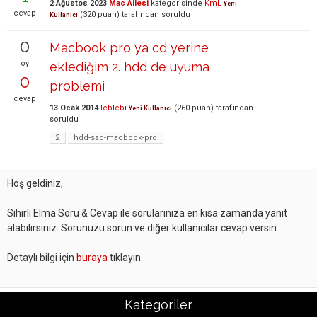
2 Ağustos 2023
Mac Ailesi
kategorisinde
KmL
Yeni
cevap
(
320
puan)
tarafından
soruldu
Kullanıcı
0
Macbook pro ya cd yerine
oy
eklediğim 2. hdd de uyuma
0
problemi
cevap
13 Ocak 2014
leblebi
(
260
puan)
tarafından
Yeni Kullanıcı
soruldu
2
hdd-ssd-macbook-pro
Hoş geldiniz,
Sihirli Elma Soru & Cevap ile sorularınıza en kısa zamanda yanıt
alabilirsiniz. Sorunuzu sorun ve diğer kullanıcılar cevap versin.
Detaylı bilgi için
buraya
tıklayın.
Kategoriler