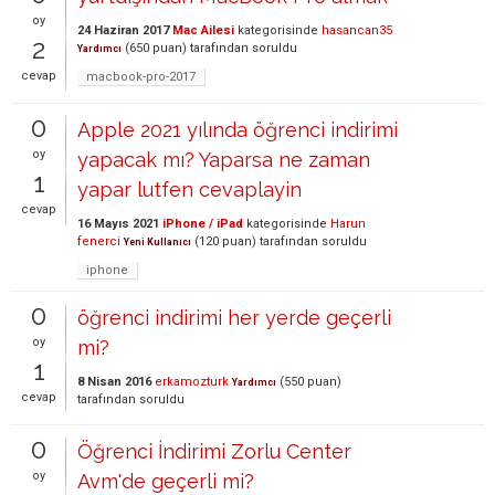
oy
24 Haziran 2017
Mac Ailesi
kategorisinde
hasancan35
2
(
650
puan)
tarafından
soruldu
Yardımcı
cevap
macbook-pro-2017
0
Apple 2021 yılında öğrenci indirimi
oy
yapacak mı? Yaparsa ne zaman
1
yapar lutfen cevaplayin
cevap
16 Mayıs 2021
iPhone / iPad
kategorisinde
Harun
fenerci
(
120
puan)
tarafından
soruldu
Yeni Kullanıcı
iphone
0
öğrenci indirimi her yerde geçerli
oy
mi?
1
8 Nisan 2016
erkamozturk
(
550
puan)
Yardımcı
cevap
tarafından
soruldu
0
Öğrenci İndirimi Zorlu Center
oy
Avm'de geçerli mi?