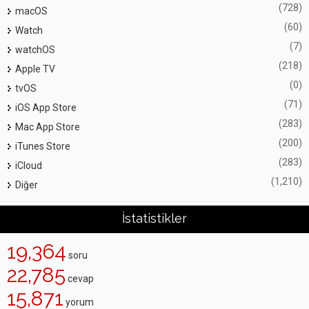
(728)
macOS
(60)
Watch
(7)
watchOS
(218)
Apple TV
(0)
tvOS
(71)
iOS App Store
(283)
Mac App Store
(200)
iTunes Store
(283)
iCloud
(1,210)
Diğer
İstatistikler
19,364
soru
22,785
cevap
15,871
yorum