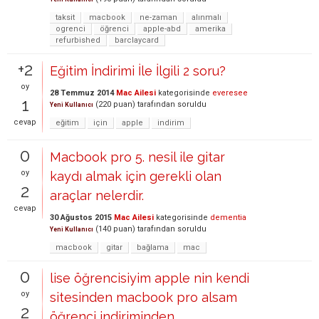
taksit
macbook
ne-zaman
alınmalı
ogrenci
öğrenci
apple-abd
amerika
refurbished
barclaycard
+2
Eğitim İndirimi İle İlgili 2 soru?
oy
28 Temmuz 2014
Mac Ailesi
kategorisinde
everesee
1
(
220
puan)
tarafından
soruldu
Yeni Kullanıcı
cevap
eğitim
için
apple
indirim
0
Macbook pro 5. nesil ile gitar
oy
kaydı almak için gerekli olan
2
araçlar nelerdir.
cevap
30 Ağustos 2015
Mac Ailesi
kategorisinde
dementia
(
140
puan)
tarafından
soruldu
Yeni Kullanıcı
macbook
gitar
bağlama
mac
0
lise öğrencisiyim apple nin kendi
oy
sitesinden macbook pro alsam
2
öğrenci indiriminden