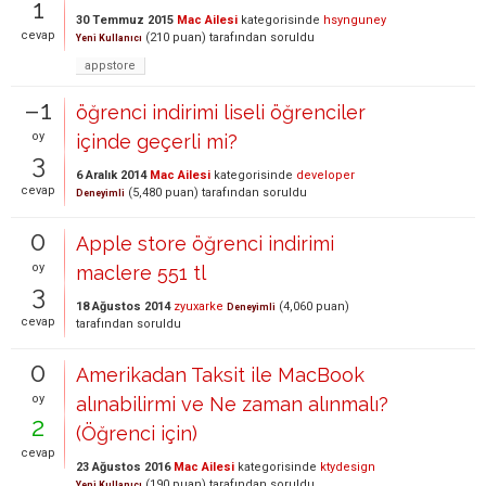
1
30 Temmuz 2015
Mac Ailesi
kategorisinde
hsynguney
cevap
(
210
puan)
tarafından
soruldu
Yeni Kullanıcı
appstore
–1
öğrenci indirimi liseli öğrenciler
oy
içinde geçerli mi?
3
6 Aralık 2014
Mac Ailesi
kategorisinde
developer
cevap
(
5,480
puan)
tarafından
soruldu
Deneyimli
0
Apple store öğrenci indirimi
oy
maclere 551 tl
3
18 Ağustos 2014
zyuxarke
(
4,060
puan)
Deneyimli
cevap
tarafından
soruldu
0
Amerikadan Taksit ile MacBook
oy
alınabilirmi ve Ne zaman alınmalı?
2
(Öğrenci için)
cevap
23 Ağustos 2016
Mac Ailesi
kategorisinde
ktydesign
(
190
puan)
tarafından
soruldu
Yeni Kullanıcı