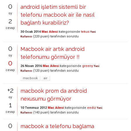
0
android işletim sistemli bir
oy
telefonu macbook air ile nasıl
2
bağlantı kurabiliriz?
cevap
30 Ocak 2014
Mac Ailesi
kategorisinde
tekus
Yeni
(
220
puan)
tarafından
soruldu
Kullanıcı
0
Macbook air artık android
oy
telefonumu görmüyor !!
0
26 Nisan 2016
Mac Ailesi
kategorisinde
greeny
Yeni
cevap
(
120
puan)
tarafından
soruldu
Kullanıcı
macbook
air
+2
macbook prom da android
oy
nexusumu görmüyor
1
10 Temmuz 2012
Mac Ailesi
kategorisinde
eediz
Yeni
cevap
(
140
puan)
tarafından
soruldu
Kullanıcı
0
macbook a telefonu bağlama