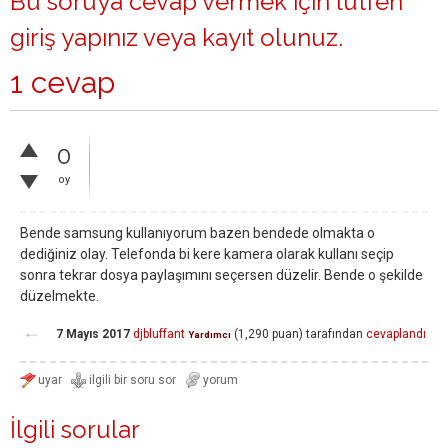
Bu soruya cevap vermek için lütfen
giriş yapınız
veya
kayıt olunuz
.
1 cevap
0
oy
Bende samsung kullanıyorum bazen bendede olmakta o
dediğiniz olay. Telefonda bi kere kamera olarak kullanı seçip
sonra tekrar dosya paylaşımını seçersen düzelir. Bende o şekilde
düzelmekte.
7 Mayıs 2017
djbluffant
(
1,290
puan)
tarafından
cevaplandı
Yardımcı
İlgili sorular