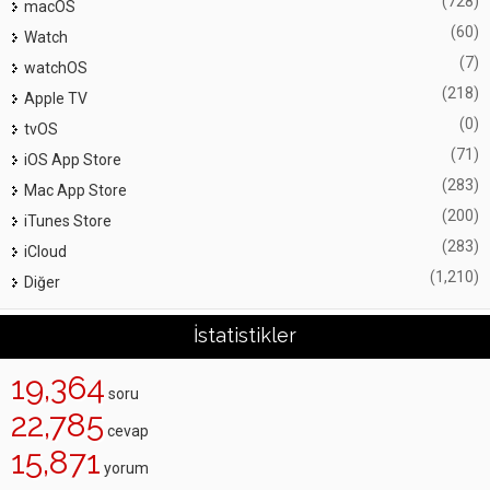
(728)
macOS
(60)
Watch
(7)
watchOS
(218)
Apple TV
(0)
tvOS
(71)
iOS App Store
(283)
Mac App Store
(200)
iTunes Store
(283)
iCloud
(1,210)
Diğer
İstatistikler
19,364
soru
22,785
cevap
15,871
yorum