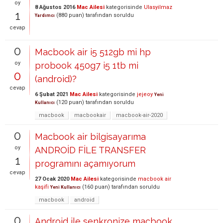
oy
8 Ağustos 2016
Mac Ailesi
kategorisinde
Ulasyilmaz
1
(
880
puan)
tarafından
soruldu
Yardımcı
cevap
0
Macbook air i5 512gb mi hp
oy
probook 450g7 i5 1tb mi
0
(android)?
cevap
6 Şubat 2021
Mac Ailesi
kategorisinde
jejeoy
Yeni
(
120
puan)
tarafından
soruldu
Kullanıcı
macbook
macbookair
macbook-air-2020
0
Macbook air bilgisayarıma
oy
ANDROİD FİLE TRANSFER
1
programını açamıyorum
cevap
27 Ocak 2020
Mac Ailesi
kategorisinde
macbook air
kaşifi
(
160
puan)
tarafından
soruldu
Yeni Kullanıcı
macbook
android
0
Android ile senkronize macbook