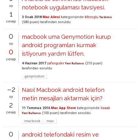
oy
notebook uygulaması tavsiyesi.
1
3 Ocak 2018
Mac Ailesi
kategorisinde
klbroglu
Yardımcı
cevap
(
580
puan)
tarafından
soruldu
0
macbook uma Genymotion kurup
oy
android programları kurmak
0
istiyorum yardım lütfen.
cevap
4 Haziran 2017
zaferguler
(
210
puan)
Yeni Kullanıcı
tarafından
soruldu
genymotion
–2
Nasıl Macbook android telefon
oy
metin mesajları aktarmak için?
2
11 Temmuz 2016
Mac App Store
kategorisinde
lisaab
cevap
(
100
puan)
tarafından
soruldu
Yeni Kullanıcı
macbook
mac
0
android telefondaki resim ve