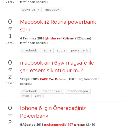
cevap
tarafından
soruldu
powerbank
macbook
0
Macbook 12 Retina powerbank
oy
sarjı
1
4 Temmuz 2016
tyfnshn
(
120
puan)
Yeni Kullanıcı
cevap
tarafından
soruldu
macbook
retina
apple
powerbank
0
macbook air ı 65w magsafe ile
oy
şarj etsem sıkıntı olur mu?
2
12 Eylül 2015
KARO
(
180
puan)
tarafından
Yeni Kullanıcı
cevap
soruldu
macbook
macbook-air
macbook-pro
mac
yeni
0
Iphone 6 İçin Önereceğiniz
oy
Powerbank
2
8 Ağustos 2016
muhammedfk1997
(
2,450
Yardımcı