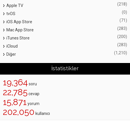
(218)
Apple TV
(0)
tvOS
(71)
iOS App Store
(283)
Mac App Store
(200)
iTunes Store
(283)
iCloud
(1,210)
Diğer
İstatistikler
19,364
soru
22,785
cevap
15,871
yorum
202,050
kullanıcı