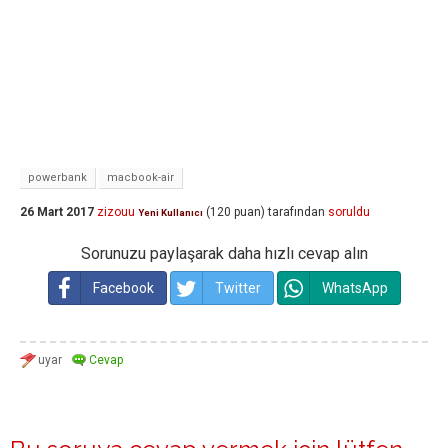
powerbank
macbook-air
26 Mart 2017
zizouu
(
120
puan)
tarafından
soruldu
Yeni Kullanıcı
Sorunuzu paylaşarak daha hızlı cevap alın
Facebook
Twitter
WhatsApp