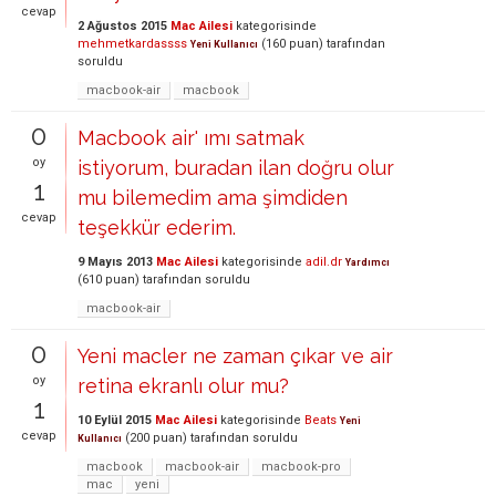
cevap
2 Ağustos 2015
Mac Ailesi
kategorisinde
mehmetkardassss
(
160
puan)
tarafından
Yeni Kullanıcı
soruldu
macbook-air
macbook
0
Macbook air' ımı satmak
oy
istiyorum, buradan ilan doğru olur
1
mu bilemedim ama şimdiden
cevap
teşekkür ederim.
9 Mayıs 2013
Mac Ailesi
kategorisinde
adil.dr
Yardımcı
(
610
puan)
tarafından
soruldu
macbook-air
0
Yeni macler ne zaman çıkar ve air
oy
retina ekranlı olur mu?
1
10 Eylül 2015
Mac Ailesi
kategorisinde
Beats
Yeni
cevap
(
200
puan)
tarafından
soruldu
Kullanıcı
macbook
macbook-air
macbook-pro
mac
yeni