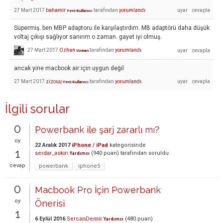
27 Mart 2017
bahamir
tarafından
yorumlandı
Yeni Kullanıcı
Süpermiş. ben MBP adaptoru ile karşılaştırdım. MB adaptörü daha düşük
voltaj çıkışı sağlıyor sanırım o zaman. gayet iyi olmuş.
27 Mart 2017
Ozhan
tarafından
yorumlandı
Uzman
ancak yine macbook air için uygun değil
27 Mart 2017
zizouu
tarafından
yorumlandı
Yeni Kullanıcı
İlgili sorular
0
Powerbank ile şarj zararlı mı?
oy
22 Aralık 2017
iPhone / iPad
kategorisinde
1
serdar_askin
(
940
puan)
tarafından
soruldu
Yardımcı
cevap
powerbank
iphone5
0
Macbook Pro İçin Powerbank
oy
Önerisi
1
6 Eylül 2016
SercanDemir
(
480
puan)
Yardımcı