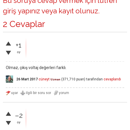
Bu soruya cevap vermek için lütfen
giriş yapınız
veya
kayıt olunuz
.
2 Cevaplar
+1
oy
Olmaz, çıkış voltaj değerleri farklı.
26 Mart 2017
cüneyt
(
371,710
puan)
tarafından
cevaplandı
Uzman
–2
oy