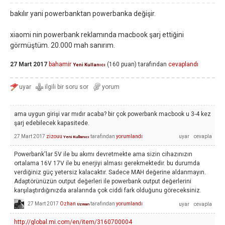
bakılır yani powerbanktan powerbanka değişir.
xiaomi nin powerbank reklamında macbook şarj ettiğini
görmüştüm. 20.000 mah sanırım.
27 Mart 2017
bahamir
(
160
puan)
tarafından
cevaplandı
Yeni Kullanıcı
ama uygun girişi var mıdır acaba? bir çok powerbank macbook u 3-4 kez
şarj edebilecek kapasitede.
27 Mart 2017
zizouu
tarafından
yorumlandı
Yeni Kullanıcı
Powerbank'lar 5V ile bu akımı devretmekte ama sizin cihazınızın
ortalama 16V 17V ile bu enerjiyi alması gerekmektedir. bu durumda
verdiğiniz güç yetersiz kalacaktır. Sadece MAH değerine aldanmayın.
Adaptörünüzün output değerleri ile powerbank output değerlerini
karşılaştırdığınızda aralarında çok ciddi fark olduğunu göreceksiniz.
27 Mart 2017
Ozhan
tarafından
yorumlandı
Uzman
http://global.mi.com/en/item/3160700004