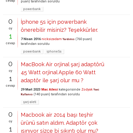
cevap
puan)
tarafından
soruldu
powerbank
0
İphone 5s için powerbank
oy
önerebilir misiniz? Teşekkürler.
1
7 Nisan 2016
nicksizadam
(
760
puan)
Yardımcı
cevap
tarafından
soruldu
powerbank
iphone5s
0
MacBook Air orjinal şarj adaptörü
oy
45 Watt orjinal Apple 60 Watt
1
adaptör ile şarj olur mu ?
cevap
29 Mart 2023
Mac Ailesi
kategorisinde
Zodyak
Yeni
(
140
puan)
tarafından
soruldu
Kullanıcı
şarj-aleti
0
Macbook air 2014 başı teşhir
oy
ürünü satın aldım. Adaptör çok
1
ısınıyor sizce bi sıkıntı olur mu?