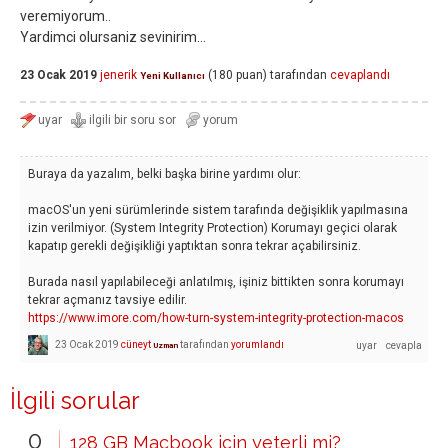
veremiyorum..
Yardimci olursaniz sevinirim...
23 Ocak 2019
jenerik
(
180
puan)
tarafından
cevaplandı
Yeni Kullanıcı
Buraya da yazalım, belki başka birine yardımı olur:
macOS'un yeni sürümlerinde sistem tarafında değişiklik yapılmasına
izin verilmiyor. (System Integrity Protection) Korumayı geçici olarak
kapatıp gerekli değişikliği yaptıktan sonra tekrar açabilirsiniz.
Burada nasıl yapılabileceği anlatılmış, işiniz bittikten sonra korumayı
tekrar açmanız tavsiye edilir.
https://www.imore.com/how-turn-system-integrity-protection-macos
23 Ocak 2019
cüneyt
tarafından
yorumlandı
Uzman
İlgili sorular
0
128 GB Macbook için yeterli mi?