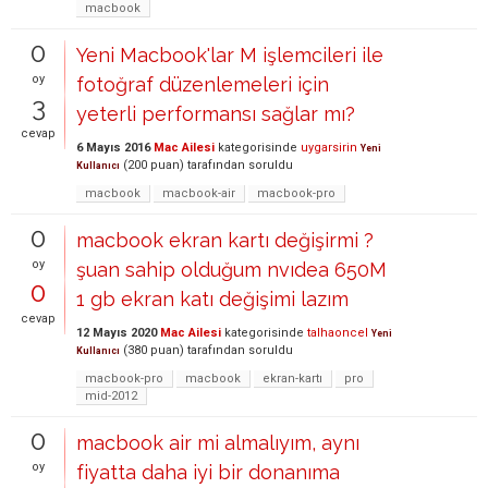
macbook
0
Yeni Macbook'lar M işlemcileri ile
oy
fotoğraf düzenlemeleri için
3
yeterli performansı sağlar mı?
cevap
6 Mayıs 2016
Mac Ailesi
kategorisinde
uygarsirin
Yeni
(
200
puan)
tarafından
soruldu
Kullanıcı
macbook
macbook-air
macbook-pro
0
macbook ekran kartı değişirmi ?
oy
şuan sahip olduğum nvıdea 650M
0
1 gb ekran katı değişimi lazım
cevap
12 Mayıs 2020
Mac Ailesi
kategorisinde
talhaoncel
Yeni
(
380
puan)
tarafından
soruldu
Kullanıcı
macbook-pro
macbook
ekran-kartı
pro
mid-2012
0
macbook air mi almalıyım, aynı
oy
fiyatta daha iyi bir donanıma