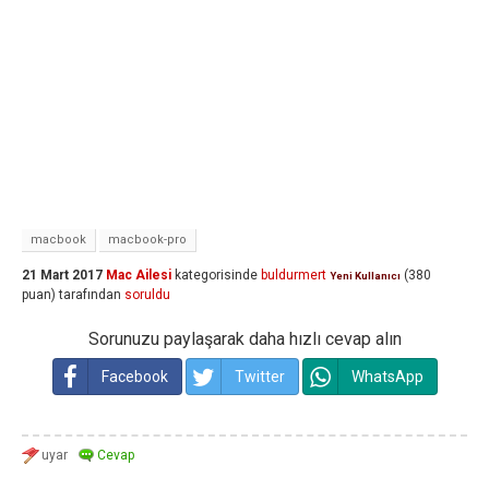
macbook
macbook-pro
21 Mart 2017
Mac Ailesi
kategorisinde
buldurmert
(
380
Yeni Kullanıcı
puan)
tarafından
soruldu
Sorunuzu paylaşarak daha hızlı cevap alın
Facebook
Twitter
WhatsApp