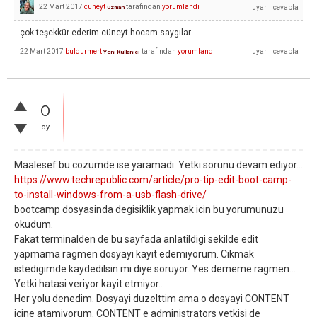
22 Mart 2017
cüneyt
tarafından
yorumlandı
Uzman
çok teşekkür ederim cüneyt hocam saygılar.
22 Mart 2017
buldurmert
tarafından
yorumlandı
Yeni Kullanıcı
0
oy
Maalesef bu cozumde ise yaramadi. Yetki sorunu devam ediyor...
https://www.techrepublic.com/article/pro-tip-edit-boot-camp-
to-install-windows-from-a-usb-flash-drive/
bootcamp dosyasinda degisiklik yapmak icin bu yorumunuzu
okudum.
Fakat terminalden de bu sayfada anlatildigi sekilde edit
yapmama ragmen dosyayi kayit edemiyorum. Cikmak
istedigimde kaydedilsin mi diye soruyor. Yes dememe ragmen...
Yetki hatasi veriyor kayit etmiyor..
Her yolu denedim. Dosyayi duzelttim ama o dosyayi CONTENT
icine atamiyorum. CONTENT e administrators yetkisi de