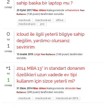
2
sahip baska bir laptop mu ?
cevap
23 Eylül 2017
Mac Ailesi
kategorisinde
orhanemre
Yeni
(
120
puan)
tarafından
soruldu
Kullanıcı
macbook
macbook-air
office
macbook-pro
pro
0
icloud ile ilgili yeterli bilgiye sahip
oy
değilim, yardımcı olursanız
1
sevinirim
cevap
13 Aralık 2015
çılga
(
160
puan)
tarafından
Yeni Kullanıcı
soruldu
+1
2014 MBA 13'' in standart donanım
oy
özellikleri uzun vadede ev tipi
1
kullanım için sizce yeterli mi?
cevap
31 Ekim 2014
Mac Ailesi
kategorisinde
dmnokn
Yeni
(
240
puan)
tarafından
soruldu
Kullanıcı
macbook
macbook-air
macbook-air-2014