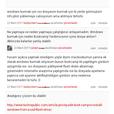
windows kurmak için iso dosyasını kurmak için bi yerde görmüştüm
Info.plist yüklemeye calısıyorum ama atılmıyor birtürlü
22 Mart 2017
buldurmert
tarafından
yorumlandı
Yeni Kullanıcı
Ne yapmaya ve neden yapmaya çalıştığınızı anlayamadım. Windows
kurmak için neden Bootcamp Yardımcısının içine dosya atılsın?
Aklınızda kalanlar yanlış olabilir.
22 Mart 2017
cüneyt
tarafından
yorumlandı
Uzman
hocam açıkca yapmak istediğimi şöyle diyim macbookumun yanına ek
olarak windows kurmak istiyorum.bunun bootcamp ile yapıldıgını gördüm
açtıgımda ise .iso dosyasını yükleyerek flash diske aktarmayı
göremedim internette araştırma yaptıgımda ise bu dosyada ayarlama
yapınca usb ayarının aktifleştirildigini gördüm ama nedense
beceremedim bi türlü :D
22 Mart 2017
buldurmert
tarafından
yorumlandı
Yeni Kullanıcı
Aradığınız çözüm bu olabilir:
http://www.techrepublic.com/article/pro-tip-edit-boot-camp-to-install-
windows-from-a-usb-flash-drive/