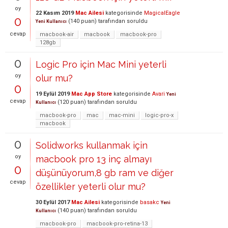
oy
22 Kasım 2019
Mac Ailesi
kategorisinde
MagicalEagle
0
(
140
puan)
tarafından
soruldu
Yeni Kullanıcı
cevap
macbook-air
macbook
macbook-pro
128gb
0
Logic Pro için Mac Mini yeterli
oy
olur mu?
0
19 Eylül 2019
Mac App Store
kategorisinde
Avari
Yeni
cevap
(
120
puan)
tarafından
soruldu
Kullanıcı
macbook-pro
mac
mac-mini
logic-pro-x
macbook
0
Solidworks kullanmak için
oy
macbook pro 13 inç almayı
0
düşünüyorum,8 gb ram ve diğer
cevap
özellikler yeterli olur mu?
30 Eylül 2017
Mac Ailesi
kategorisinde
basakc
Yeni
(
140
puan)
tarafından
soruldu
Kullanıcı
macbook-pro
macbook-pro-retina-13