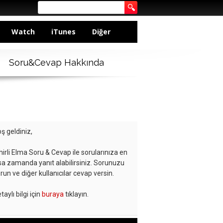
Watch
iTunes
Diğer
Soru&Cevap Hakkında
ş geldiniz,
hirli Elma Soru & Cevap ile sorularınıza en
sa zamanda yanıt alabilirsiniz. Sorunuzu
run ve diğer kullanıcılar cevap versin.
taylı bilgi için
buraya
tıklayın.