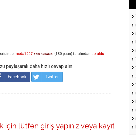
orisinde
moda1907
(
180
puan)
tarafından
soruldu
Yeni Kullanıcı
u paylaşarak daha hızlı cevap alın
Facebook
Twitter
 için lütfen
giriş yapınız
veya
kayıt