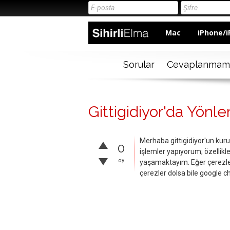
Mac
iPhone/i
Sorular
Cevaplanmam
Gittigidiyor'da Yön
Merhaba gittigidiyor'un kur
0
işlemler yapıyorum; özellik
oy
yaşamaktayım. Eğer çerezleri
çerezler dolsa bile google