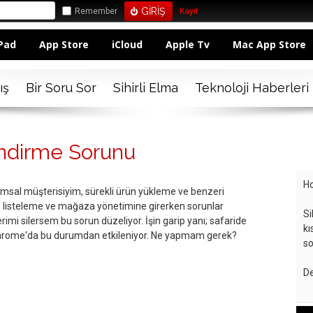
Remember
Kayıt
Pad
App Store
iCloud
Apple Tv
Mac App Store
ış
Bir Soru Sor
Sihirli Elma
Teknoloji Haberleri
lendirme Sorunu
Ho
umsal müşterisiyim, sürekli ürün yükleme ve benzeri
le listeleme ve mağaza yönetimine girerken sorunlar
Si
mi silersem bu sorun düzeliyor. İşin garip yanı; safaride
kı
 chrome'da bu durumdan etkileniyor. Ne yapmam gerek?
so
De