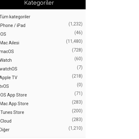
Kategoriler
Tüm kategoriler
(1,232)
iPhone / iPad
(46)
iOS
(11,480)
Mac Ailesi
(728)
macOS
(60)
Watch
(7)
watchOS
(218)
Apple TV
(0)
tvOS
(71)
iOS App Store
(283)
Mac App Store
(200)
iTunes Store
(283)
iCloud
(1,210)
Diğer