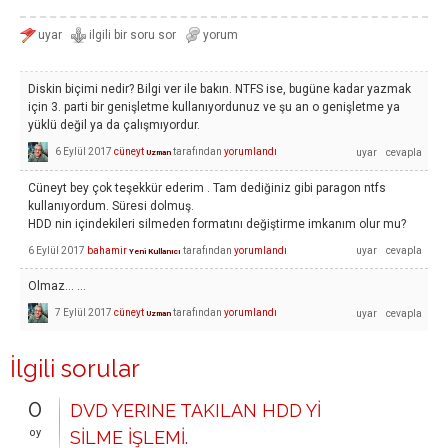
Diskin biçimi nedir? Bilgi ver ile bakın. NTFS ise, bugüne kadar yazmak
için 3. parti bir genişletme kullanıyordunuz ve şu an o genişletme ya
yüklü değil ya da çalışmıyordur.
6 Eylül 2017
cüneyt
tarafından
yorumlandı
Uzman
Cüneyt bey çok teşekkür ederim . Tam dediğiniz gibi paragon ntfs
kullanıyordum. Süresi dolmuş.
HDD nin içindekileri silmeden formatını değiştirme imkanım olur mu?
6 Eylül 2017
bahamir
tarafından
yorumlandı
Yeni Kullanıcı
Olmaz... ...
7 Eylül 2017
cüneyt
tarafından
yorumlandı
Uzman
İlgili sorular
0
DVD YERINE TAKILAN HDD Yİ
oy
SİLME İŞLEMİ.