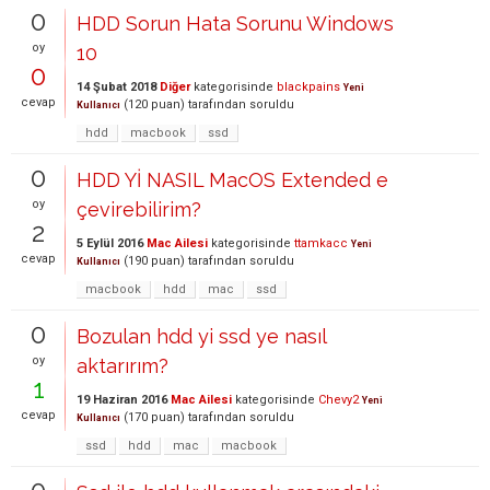
0
HDD Sorun Hata Sorunu Windows
oy
10
0
14 Şubat 2018
Diğer
kategorisinde
blackpains
Yeni
cevap
(
120
puan)
tarafından
soruldu
Kullanıcı
hdd
macbook
ssd
0
HDD Yİ NASIL MacOS Extended e
oy
çevirebilirim?
2
5 Eylül 2016
Mac Ailesi
kategorisinde
ttamkacc
Yeni
cevap
(
190
puan)
tarafından
soruldu
Kullanıcı
macbook
hdd
mac
ssd
0
Bozulan hdd yi ssd ye nasıl
oy
aktarırım?
1
19 Haziran 2016
Mac Ailesi
kategorisinde
Chevy2
Yeni
cevap
(
170
puan)
tarafından
soruldu
Kullanıcı
ssd
hdd
mac
macbook