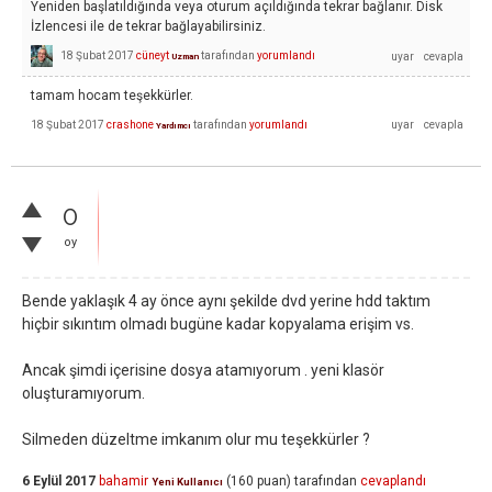
Yeniden başlatıldığında veya oturum açıldığında tekrar bağlanır. Disk
İzlencesi ile de tekrar bağlayabilirsiniz.
18 Şubat 2017
cüneyt
tarafından
yorumlandı
Uzman
tamam hocam teşekkürler.
18 Şubat 2017
crashone
tarafından
yorumlandı
Yardımcı
0
oy
Bende yaklaşık 4 ay önce aynı şekilde dvd yerine hdd taktım
hiçbir sıkıntım olmadı bugüne kadar kopyalama erişim vs.
Ancak şimdi içerisine dosya atamıyorum . yeni klasör
oluşturamıyorum.
Silmeden düzeltme imkanım olur mu teşekkürler ?
6 Eylül 2017
bahamir
(
160
puan)
tarafından
cevaplandı
Yeni Kullanıcı