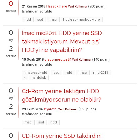
0
21 Kasım 2015
Hassckthere
(
200
puan)
Yeni Kullanıcı
cevap
tarafından
soruldu
hdd
ssd
mac
hdd-ssd-macbook-pro
0
İmac mid2011 HDD yerine SSD
oy
takmak istiyorum. Mevcut 3.5"
2
HDD'yi ne yapabilirim?
cevap
10 Ocak 2018
disconnectus84
(
140
puan)
Yeni Kullanıcı
tarafından
soruldu
imac-ssd-hdd
ssd
hdd
imac
mid-2011
-
harddisk
0
Cd-Rom yerine taktığım HDD
oy
gözükmüyor,sorun ne olabilir?
2
29 Ekim 2016
ziyaretci
(
160
puan)
Yeni Kullanıcı
cevap
tarafından
soruldu
mac
ssd
hdd
0
CD-Rom yerine SSD takdırdım.