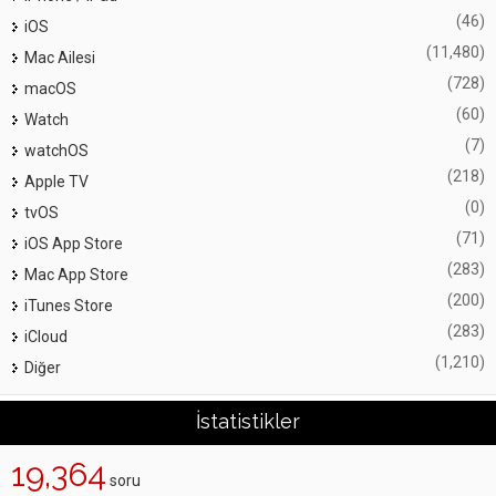
(46)
iOS
(11,480)
Mac Ailesi
(728)
macOS
(60)
Watch
(7)
watchOS
(218)
Apple TV
(0)
tvOS
(71)
iOS App Store
(283)
Mac App Store
(200)
iTunes Store
(283)
iCloud
(1,210)
Diğer
İstatistikler
19,364
soru