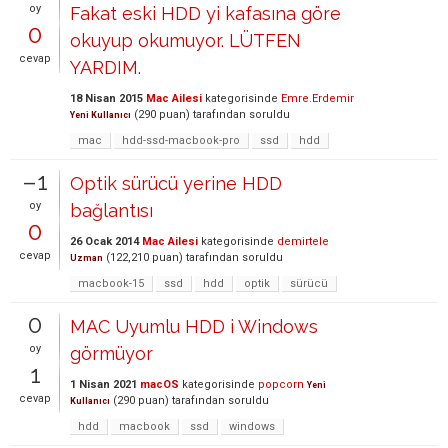
oy
Fakat eski HDD yi kafasına göre
0
okuyup okumuyor. LÜTFEN
cevap
YARDIM.
18 Nisan 2015
Mac Ailesi
kategorisinde
Emre.Erdemir
(
290
puan)
tarafından
soruldu
Yeni Kullanıcı
mac
hdd-ssd-macbook-pro
ssd
hdd
–1
Optik sürücü yerine HDD
oy
bağlantısı
0
26 Ocak 2014
Mac Ailesi
kategorisinde
demirtele
cevap
(
122,210
puan)
tarafından
soruldu
Uzman
macbook-15
ssd
hdd
optik
sürücü
0
MAC Uyumlu HDD i Windows
oy
görmüyor
1
1 Nisan 2021
macOS
kategorisinde
popcorn
Yeni
cevap
(
290
puan)
tarafından
soruldu
Kullanıcı
hdd
macbook
ssd
windows