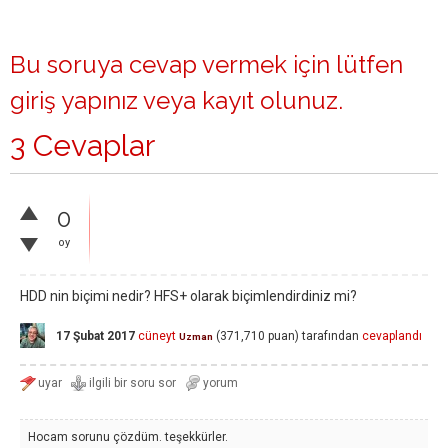
Bu soruya cevap vermek için lütfen
giriş yapınız
veya
kayıt olunuz
.
3 Cevaplar
0
oy
HDD nin biçimi nedir? HFS+ olarak biçimlendirdiniz mi?
17 Şubat 2017
cüneyt
(
371,710
puan)
tarafından
cevaplandı
Uzman
Hocam sorunu çözdüm. teşekkürler.