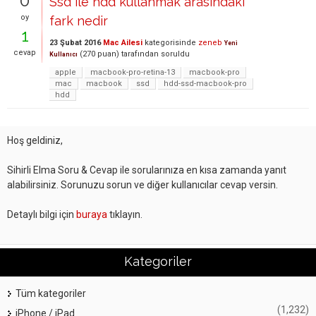
0
Ssd ile hdd kullanmak arasındaki
oy
fark nedir
1
23 Şubat 2016
Mac Ailesi
kategorisinde
zeneb
Yeni
cevap
(
270
puan)
tarafından
soruldu
Kullanıcı
apple
macbook-pro-retina-13
macbook-pro
mac
macbook
ssd
hdd-ssd-macbook-pro
hdd
Hoş geldiniz,
Sihirli Elma Soru & Cevap ile sorularınıza en kısa zamanda yanıt
alabilirsiniz. Sorunuzu sorun ve diğer kullanıcılar cevap versin.
Detaylı bilgi için
buraya
tıklayın.
Kategoriler
Tüm kategoriler
(1,232)
iPhone / iPad