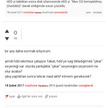
HDD yi taktıktan sonra disk izlencesinde HDD yi "Mac OS Gemişletilmiş
(Günlüklü)" olarak sildiğimde sorun çözüldü.
18 Şubat 2017
crashone
tarafından
yorumlandı
Yardımcı
0
oy
bir şey daha sormak istiyorum.
şimdi hdd sıkıntısız çalışıyor fakat, hdd ye sağ tıkladığımda "çıkar"
seçeneği var. olurda yanlışlıkla "çıkar" seçeneğini seçersem ne
olur acaba?
çıkış yaptıktan sonra tekrar nasıl aktif etmem gerekecek?
18 Şubat 2017
crashone
(
910
puan)
tarafından
cevaplandı
Yardımcı