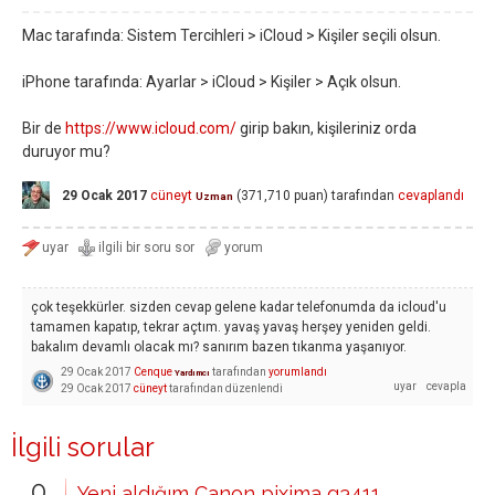
Mac tarafında: Sistem Tercihleri > iCloud > Kişiler seçili olsun.
iPhone tarafında: Ayarlar > iCloud > Kişiler > Açık olsun.
Bir de
https://www.icloud.com/
girip bakın, kişileriniz orda
duruyor mu?
29 Ocak 2017
cüneyt
(
371,710
puan)
tarafından
cevaplandı
Uzman
çok teşekkürler. sizden cevap gelene kadar telefonumda da icloud'u
tamamen kapatıp, tekrar açtım. yavaş yavaş herşey yeniden geldi.
bakalım devamlı olacak mı? sanırım bazen tıkanma yaşanıyor.
29 Ocak 2017
Cenque
tarafından
yorumlandı
Yardımcı
29 Ocak 2017
cüneyt
tarafından
düzenlendi
İlgili sorular
0
Yeni aldığım Canon pixima g3411