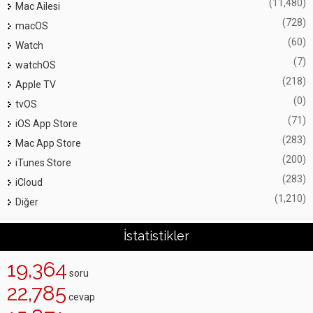
(11,480)
Mac Ailesi
(728)
macOS
(60)
Watch
(7)
watchOS
(218)
Apple TV
(0)
tvOS
(71)
iOS App Store
(283)
Mac App Store
(200)
iTunes Store
(283)
iCloud
(1,210)
Diğer
İstatistikler
19,364
soru
22,785
cevap