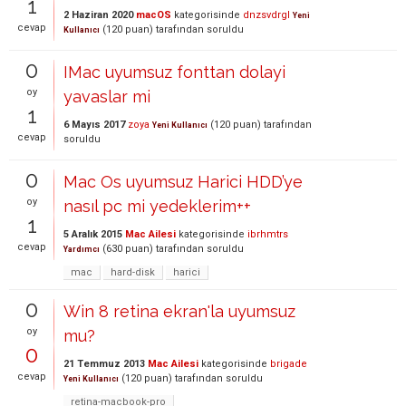
1
2 Haziran 2020
macOS
kategorisinde
dnzsvdrgl
Yeni
cevap
(
120
puan)
tarafından
soruldu
Kullanıcı
0
IMac uyumsuz fonttan dolayi
oy
yavaslar mi
1
6 Mayıs 2017
zoya
(
120
puan)
tarafından
Yeni Kullanıcı
cevap
soruldu
0
Mac Os uyumsuz Harici HDD’ye
oy
nasıl pc mi yedeklerim++
1
5 Aralık 2015
Mac Ailesi
kategorisinde
ibrhmtrs
cevap
(
630
puan)
tarafından
soruldu
Yardımcı
mac
hard-disk
harici
0
Win 8 retina ekran'la uyumsuz
oy
mu?
0
21 Temmuz 2013
Mac Ailesi
kategorisinde
brigade
cevap
(
120
puan)
tarafından
soruldu
Yeni Kullanıcı
retina-macbook-pro