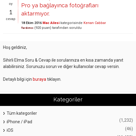
oy
Pro ya bağlayınca fotoğrafları
1
aktarmıyor.
cevap
18 Ekim 2016
Mac Ailesi
kategorisinde
Kenan Cabbar
(
920
puan)
tarafından
soruldu
Yardımcı
Hoş geldiniz,
Sihirli Elma Soru & Cevap ile sorularınıza en kısa zamanda yanıt
alabilirsiniz. Sorunuzu sorun ve diğer kullanıcılar cevap versin.
Detaylı bilgi için
buraya
tıklayın.
Kategoriler
Tüm kategoriler
(1,232)
iPhone / iPad
(46)
iOS