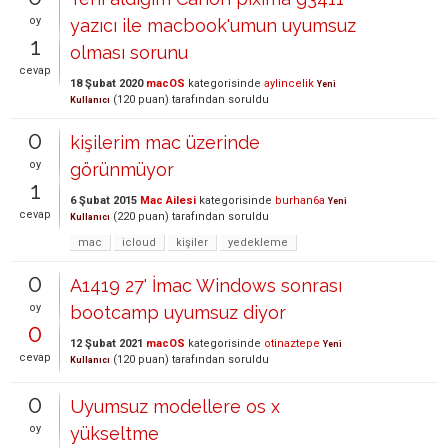
oy
yazıcı ile macbook'umun uyumsuz
1
olması sorunu
cevap
18 Şubat 2020
macOS
kategorisinde
aylincelik
Yeni
(
120
puan)
tarafından
soruldu
Kullanıcı
0
kişilerim mac üzerinde
oy
görünmüyor
1
6 Şubat 2015
Mac Ailesi
kategorisinde
burhan6a
Yeni
cevap
(
220
puan)
tarafından
soruldu
Kullanıcı
mac
icloud
kişiler
yedekleme
0
A1419 27' İmac Windows sonrası
oy
bootcamp uyumsuz diyor
0
12 Şubat 2021
macOS
kategorisinde
otinaztepe
Yeni
cevap
(
120
puan)
tarafından
soruldu
Kullanıcı
0
Uyumsuz modellere os x
oy
yükseltme