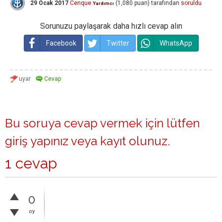
29 Ocak 2017
Cenque
(
1,080
puan)
tarafından
soruldu
Yardımcı
Sorunuzu paylaşarak daha hızlı cevap alın
Facebook
Twitter
WhatsApp
Bu soruya cevap vermek için lütfen
giriş yapınız
veya
kayıt olunuz
.
1 cevap
0
oy