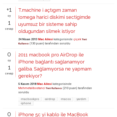
+1
T.machine i açtıgım zaman
oy
Iomega harici diskimi sectigimde
1
uyumsuz bir sisteme sahip
cevap
oldugundan silmek istiyor
24 Nisan 2013
Mac Ailesi
kategorisinde
çiçek
Yeni
(
130
puan)
tarafından
soruldu
Kullanıcı
0
2011 macbook pro AirDrop ile
oy
iPhone bağlantı sağlanamıyor
1
galiba. Sağlamıyorsa ne yapmam
cevap
gerekiyor?
5 Kasım 2018
Mac Ailesi
kategorisinde
Mehmetalibostanci
(
210
puan)
tarafından
Yeni Kullanıcı
soruldu
-macbookpro
-airdrop
-macos
-yardım
-iphone
0
iPhone 5c yi kablo ile MacBook