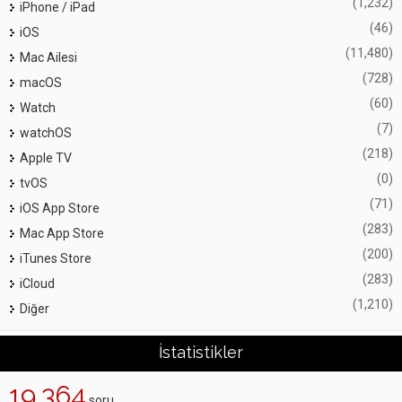
(1,232)
iPhone / iPad
(46)
iOS
(11,480)
Mac Ailesi
(728)
macOS
(60)
Watch
(7)
watchOS
(218)
Apple TV
(0)
tvOS
(71)
iOS App Store
(283)
Mac App Store
(200)
iTunes Store
(283)
iCloud
(1,210)
Diğer
İstatistikler
19,364
soru