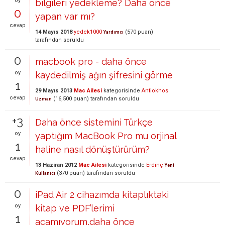
oy
bilgileri yedekleme? Daha önce
0
yapan var mı?
cevap
14 Mayıs 2018
yedek1000
(
570
puan)
Yardımcı
tarafından
soruldu
0
macbook pro - daha önce
oy
kaydedilmiş ağın şifresini görme
1
29 Mayıs 2013
Mac Ailesi
kategorisinde
Antiokhos
cevap
(
16,500
puan)
tarafından
soruldu
Uzman
+3
Daha önce sistemini Türkçe
oy
yaptığım MacBook Pro mu orjinal
1
haline nasıl dönüştürürüm?
cevap
13 Haziran 2012
Mac Ailesi
kategorisinde
Erdinç
Yeni
(
370
puan)
tarafından
soruldu
Kullanıcı
0
iPad Air 2 cihazımda kitaplıktaki
oy
kitap ve PDF’lerimi
1
açamıyorum,daha önce