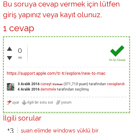
Bu soruya cevap vermek için lütfen
giriş yapınız
veya
kayıt olunuz
.
1 cevap
0
oy
En İyi Cevap
https://support.apple.com/tr-tr/explore/new-to-mac
3 Aralık 2016
cüneyt
(
371,710
puan)
tarafından
cevaplandı
Uzman
4 Aralık 2016
demirtele
tarafından
seçilmiş
İlgili sorular
+3
şuan elimde windows yüklü bir