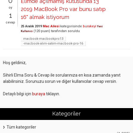
0
Elimde açılmamış kutusunda 13"
oy
2019 MacBook Pro var bunu satıp
1
16" almak istiyorum
cevap
25 Aralık 2019
Mac Ailesi
kategorisinde
burakeyi
Yeni
(
120
puan)
tarafından
soruldu
Kullanıcı
macbook-macbookpro13
-macbook-alım-satım-macbook-pro-16
Hoş geldiniz,
Sihirli Elma Soru & Cevap ile sorularınıza en kısa zamanda yanıt
alabilirsiniz. Sorunuzu sorun ve diğer kullanıcılar cevap versin.
Detaylı bilgi için
buraya
tıklayın.
Kategoriler
Tüm kategoriler