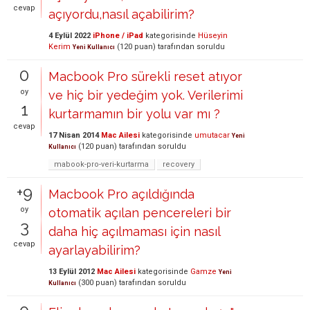
cevap
açıyordu,nasıl açabilirim?
4 Eylül 2022
iPhone / iPad
kategorisinde
Hüseyin
Kerim
(
120
puan)
tarafından
soruldu
Yeni Kullanıcı
0
Macbook Pro sürekli reset atıyor
oy
ve hiç bir yedeğim yok. Verilerimi
1
kurtarmamın bir yolu var mı ?
cevap
17 Nisan 2014
Mac Ailesi
kategorisinde
umutacar
Yeni
(
120
puan)
tarafından
soruldu
Kullanıcı
mabook-pro-veri-kurtarma
recovery
+9
Macbook Pro açıldığında
oy
otomatik açılan pencereleri bir
3
daha hiç açılmaması için nasıl
cevap
ayarlayabilirim?
13 Eylül 2012
Mac Ailesi
kategorisinde
Gamze
Yeni
(
300
puan)
tarafından
soruldu
Kullanıcı