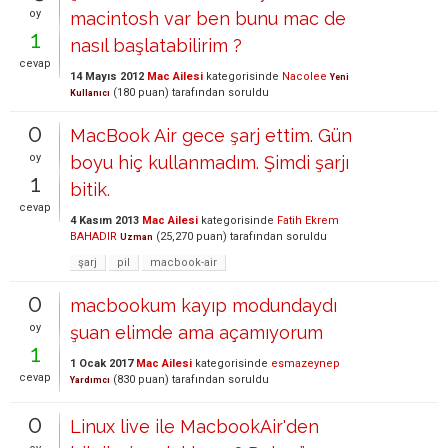
oy
macintosh var ben bunu mac de
1
nasıl başlatabilirim ?
cevap
14 Mayıs 2012
Mac Ailesi
kategorisinde
Nacolee
Yeni
(
180
puan)
tarafından
soruldu
Kullanıcı
0
MacBook Air gece şarj ettim. Gün
oy
boyu hiç kullanmadım. Şimdi şarjı
1
bitik.
cevap
4 Kasım 2013
Mac Ailesi
kategorisinde
Fatih Ekrem
BAHADIR
(
25,270
puan)
tarafından
soruldu
Uzman
şarj
pil
macbook-air
0
macbookum kayıp modundaydı
oy
şuan elimde ama açamıyorum
1
1 Ocak 2017
Mac Ailesi
kategorisinde
esmazeynep
cevap
(
830
puan)
tarafından
soruldu
Yardımcı
0
Linux live ile MacbookAir'den