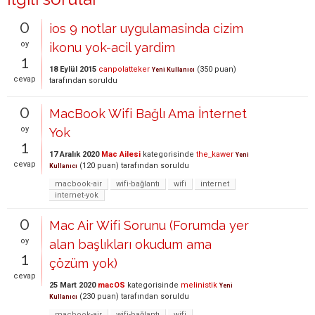
0
ios 9 notlar uygulamasinda cizim
oy
ikonu yok-acil yardim
1
18 Eylül 2015
canpolatteker
(
350
puan)
Yeni Kullanıcı
cevap
tarafından
soruldu
0
MacBook Wifi Bağlı Ama İnternet
oy
Yok
1
17 Aralık 2020
Mac Ailesi
kategorisinde
the_kawer
Yeni
cevap
(
120
puan)
tarafından
soruldu
Kullanıcı
macbook-air
wifi-bağlantı
wifi
internet
internet-yok
0
Mac Air Wifi Sorunu (Forumda yer
oy
alan başlıkları okudum ama
1
çözüm yok)
cevap
25 Mart 2020
macOS
kategorisinde
melinistik
Yeni
(
230
puan)
tarafından
soruldu
Kullanıcı
macbook-air
wifi-bağlantı
wifi