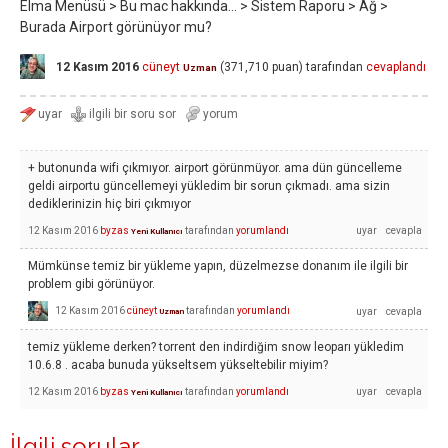
Elma Menüsü > Bu mac hakkında... > Sistem Raporu > Ağ >
Burada Airport görünüyor mu?
12 Kasım 2016
cüneyt
(
371,710
puan)
tarafından
cevaplandı
Uzman
+ butonunda wifi çıkmıyor. airport görünmüyor. ama dün güncelleme
geldi airportu güncellemeyi yükledim bir sorun çıkmadı. ama sizin
dediklerinizin hiç biri çıkmıyor
12 Kasım 2016
byzas
tarafından
yorumlandı
Yeni Kullanıcı
Mümkünse temiz bir yükleme yapın, düzelmezse donanım ile ilgili bir
problem gibi görünüyor.
12 Kasım 2016
cüneyt
tarafından
yorumlandı
Uzman
temiz yükleme derken? torrent den indirdiğim snow leoparı yükledim
10.6.8 . acaba bunuda yükseltsem yükseltebilir miyim?
12 Kasım 2016
byzas
tarafından
yorumlandı
Yeni Kullanıcı
İlgili sorular