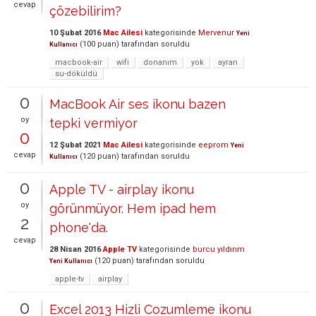
cevap
çözebilirim?
10 Şubat 2016
Mac Ailesi
kategorisinde
Mervenur
Yeni
(
100
puan)
tarafından
soruldu
Kullanıcı
macbook-air
wifi
donanım
yok
ayran
su-döküldü
0
MacBook Air ses ikonu bazen
oy
tepki vermiyor
0
12 Şubat 2021
Mac Ailesi
kategorisinde
eeprom
Yeni
cevap
(
120
puan)
tarafından
soruldu
Kullanıcı
0
Apple TV - airplay ikonu
oy
görünmüyor. Hem ipad hem
2
phone'da.
cevap
28 Nisan 2016
Apple TV
kategorisinde
burcu yıldırım
(
120
puan)
tarafından
soruldu
Yeni Kullanıcı
apple-tv
airplay
0
Excel 2013 Hizli Cozumleme ikonu