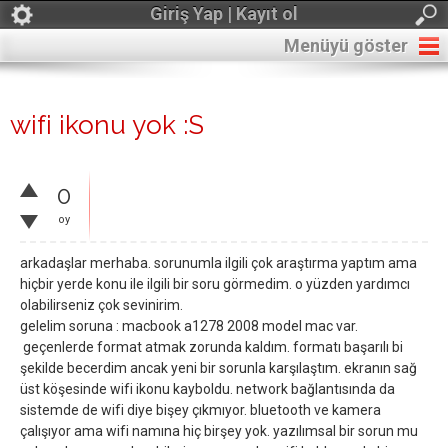
Giriş Yap | Kayıt ol
Menüyü göster
wifi ikonu yok :S
0
oy
arkadaşlar merhaba. sorunumla ilgili çok araştırma yaptım ama
hiçbir yerde konu ile ilgili bir soru görmedim. o yüzden yardımcı
olabilirseniz çok sevinirim.
gelelim soruna : macbook a1278 2008 model mac var.
geçenlerde format atmak zorunda kaldım. formatı başarılı bi
şekilde becerdim ancak yeni bir sorunla karşılaştım. ekranın sağ
üst köşesinde wifi ikonu kayboldu. network bağlantısında da
sistemde de wifi diye bişey çıkmıyor. bluetooth ve kamera
çalışıyor ama wifi namına hiç birşey yok. yazılımsal bir sorun mu