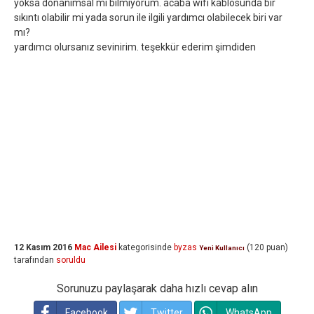
yoksa donanımsal mı bilmiyorum. acaba wifi kablosunda bir
sıkıntı olabilir mi yada sorun ile ilgili yardımcı olabilecek biri var
mı?
yardımcı olursanız sevinirim. teşekkür ederim şimdiden
12 Kasım 2016
Mac Ailesi
kategorisinde
byzas
(
120
puan)
Yeni Kullanıcı
tarafından
soruldu
Sorunuzu paylaşarak daha hızlı cevap alın
Facebook
Twitter
WhatsApp