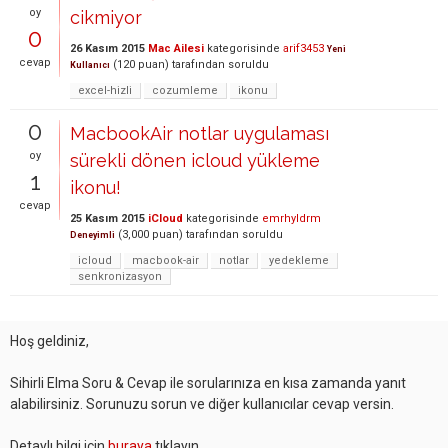
oy
cikmiyor
0
26 Kasım 2015
Mac Ailesi
kategorisinde
arif3453
Yeni
cevap
(
120
puan)
tarafından
soruldu
Kullanıcı
excel-hizli
cozumleme
ikonu
0
MacbookAir notlar uygulaması
oy
sürekli dönen icloud yükleme
1
ikonu!
cevap
25 Kasım 2015
iCloud
kategorisinde
emrhyldrm
(
3,000
puan)
tarafından
soruldu
Deneyimli
icloud
macbook-air
notlar
yedekleme
senkronizasyon
Hoş geldiniz,
Sihirli Elma Soru & Cevap ile sorularınıza en kısa zamanda yanıt
alabilirsiniz. Sorunuzu sorun ve diğer kullanıcılar cevap versin.
Detaylı bilgi için
buraya
tıklayın.