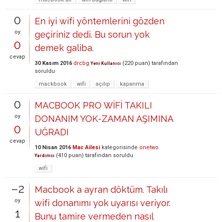
0
En iyi wifi yöntemlerini gözden
oy
geçiriniz dedi. Bu sorun yok
0
demek galiba.
cevap
30 Kasım 2016
drcbg
(
220
puan)
tarafından
Yeni Kullanıcı
soruldu
mackbook
wifi
açılıp
kapanma
0
MACBOOK PRO WİFİ TAKILI
oy
DONANIM YOK-ZAMAN AŞIMINA
0
UĞRADI
cevap
10 Nisan 2016
Mac Ailesi
kategorisinde
onetwo
(
410
puan)
tarafından
soruldu
Yardımcı
wifi
–2
Macbook a ayran döktüm. Takılı
oy
wifi donanımı yok uyarısı veriyor.
1
Bunu tamire vermeden nasıl