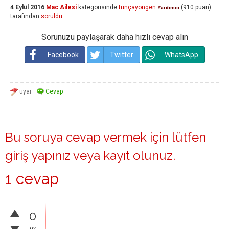
4 Eylül 2016
Mac Ailesi
kategorisinde
tunçayöngen
(
910
puan)
Yardımcı
tarafından
soruldu
Sorunuzu paylaşarak daha hızlı cevap alın
Facebook
Twitter
WhatsApp
Bu soruya cevap vermek için lütfen
giriş yapınız
veya
kayıt olunuz
.
1 cevap
0
oy