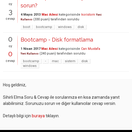
oy
sorun?
3
4 Mayıs 2013
Mac Ailesi
kategorisinde
koristom
Yeni
cevap
(
330
puan)
tarafından
soruldu
Kullanıcı
boot
bootcamp
windows
disk
0
Bootcamp - Disk formatlama
oy
1 Nisan 2017
Mac Ailesi
kategorisinde
Can Mustafa
0
(
240
puan)
tarafından
soruldu
Yeni Kullanıcı
cevap
bootcamp
-
mac
sistem
disk
windows
Hoş geldiniz,
Sihirli Elma Soru & Cevap ile sorularınıza en kısa zamanda yanıt
alabilirsiniz. Sorunuzu sorun ve diğer kullanıcılar cevap versin.
Detaylı bilgi için
buraya
tıklayın.