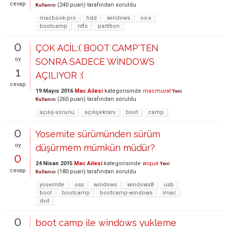
cevap
(
240
puan)
tarafından
soruldu
Kullanıcı
macbook-pro
hdd
windows
os-x
bootcamp
ntfs
partition
0
ÇOK ACİL:( BOOT CAMP'TEN
oy
SONRA SADECE WİNDOWS
1
AÇILIYOR :(
cevap
19 Mayıs 2016
Mac Ailesi
kategorisinde
macmurat
Yeni
(
260
puan)
tarafından
soruldu
Kullanıcı
açılış-sorunu
açılışekranı
boot
camp
0
Yosemite sürümünden sürüm
oy
düşürmem mümkün müdür?
0
24 Nisan 2015
Mac Ailesi
kategorisinde
wique
Yeni
cevap
(
180
puan)
tarafından
soruldu
Kullanıcı
yosemite
osx
windows
windows8
usb
boot
bootcamp
bootcamp-windows
imac
dvd
0
boot camp ile windows yukleme