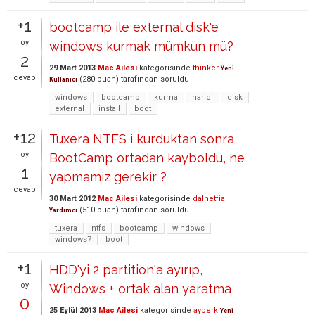
+1
bootcamp ile external disk'e
oy
windows kurmak mümkün mü?
2
29 Mart 2013
Mac Ailesi
kategorisinde
thinker
Yeni
cevap
(
280
puan)
tarafından
soruldu
Kullanıcı
windows
bootcamp
kurma
harici
disk
external
install
boot
+12
Tuxera NTFS i kurduktan sonra
oy
BootCamp ortadan kayboldu, ne
1
yapmamiz gerekir ?
cevap
30 Mart 2012
Mac Ailesi
kategorisinde
dalnetfia
(
510
puan)
tarafından
soruldu
Yardımcı
tuxera
ntfs
bootcamp
windows
windows7
boot
+1
HDD'yi 2 partition'a ayırıp,
oy
Windows + ortak alan yaratma
0
25 Eylül 2013
Mac Ailesi
kategorisinde
ayberk
Yeni