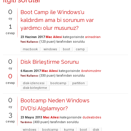
0
Boot Camp ile Windows'u
oy
kaldırdım ama bi sorunum var
1
yardımcı olur musunuz?
cevap
23 Haziran 2017
Mac Ailesi
kategorisinde
arinadrian
(
120
puan)
tarafından
soruldu
Yeni Kullanıcı
macbook
windows
boot
camp
0
Disk Birleştirme Sorunu
oy
6 Kasım 2017
Mac Ailesi
kategorisinde
ibrahimzdmr
0
(
330
puan)
tarafından
soruldu
Yeni Kullanıcı
cevap
disk-izlencesi
bootcamp
partition
disk-birleştirme
0
Bootcamp Neden Windows
oy
DVD'si Algılamıyor?
3
23 Mayıs 2013
Mac Ailesi
kategorisinde
dudeabides
cevap
(
400
puan)
tarafından
soruldu
Yardımcı
windows
bootcamp
kurma
boot
disk