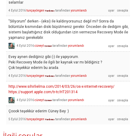
selamlar
4 Eylül 2016
tunçayöngen
tarafından
yorumlandı
Yardımcı
"Siliyorum" derken - (eksi) ile kaldırıyorsunuz değil mi? Sonra da
bölüntüle kısmından diski büyütmeniz gerekir. Önceden de dediğim gibi,
sistemi başlattığınız disk olduğundan izin vermezse Recovery Mode ile
yapmanız gerekebilir.
4 Eylül 2016
cüneyt
tarafından
yorumlandı
Uzman
Evey aynen dediğiniz gibi (-) ile yapıyorum.
Peki Recovery Mode ile ilgili bir kaynak var mı bildiğiniz ?
Çok teşekkür ederim bu arada.
4 Eylül 2016
tunçayöngen
tarafından
yorumlandı
Yardımcı
http://www.sihirlielma.com/2014/03/26/os-x-internet-recovery/
https://support.apple.com/tr-tr/HT201314
4 Eylül 2016
cüneyt
tarafından
yorumlandı
Uzman
Çoook teşekkür ederim Cüney Bey :)
5 Eylül 2016
tunçayöngen
tarafından
yorumlandı
Yardımcı
İlgili sorular