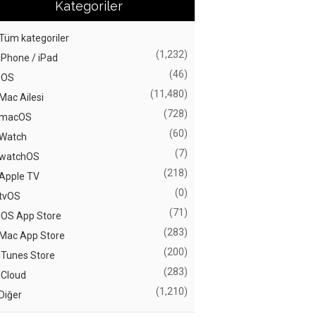
Kategoriler
Tüm kategoriler
(1,232)
iPhone / iPad
(46)
iOS
(11,480)
Mac Ailesi
(728)
macOS
(60)
Watch
(7)
watchOS
(218)
Apple TV
(0)
tvOS
(71)
iOS App Store
(283)
Mac App Store
(200)
iTunes Store
(283)
iCloud
(1,210)
Diğer