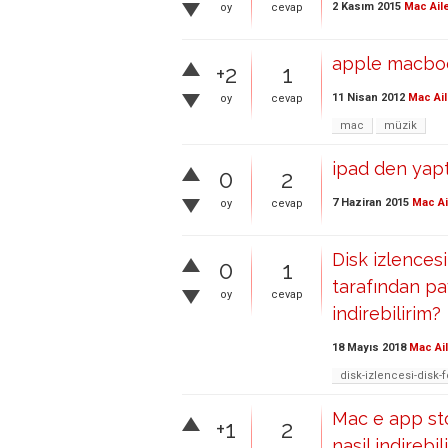
2 Kasım 2015
Mac Ail
oy
cevap
apple macbook
+2
1
11 Nisan 2012
Mac Ail
oy
cevap
mac
müzik
ipad den yapt
0
2
7 Haziran 2015
Mac Ai
oy
cevap
Disk izlences
0
1
tarafından pa
oy
cevap
indirebilirim?
18 Mayıs 2018
Mac Ai
disk-izlencesi-disk-
Mac e app sto
+1
2
nasil indirebil