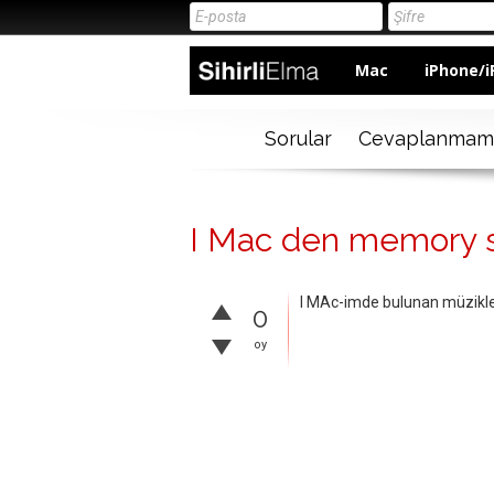
Mac
iPhone/i
Sorular
Cevaplanmam
I Mac den memory sti
I MAc-imde bulunan müzikler
0
oy