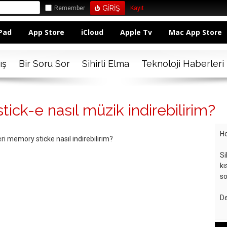
Remember
Kayıt
Pad
App Store
iCloud
Apple Tv
Mac App Store
ış
Bir Soru Sor
Sihirli Elma
Teknoloji Haberleri
ck-e nasıl müzik indirebilirim?
Ho
i memory sticke nasıl indirebilirim?
Si
kı
so
De