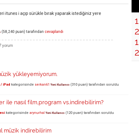
i itunes i açıp sürükle bırak yaparak istediğiniz yere
(
58,240
puan)
tarafından
cevaplandı
n
1
müzik yükleyemiyorum.
/ iPad
kategorisinde
serkan61
(
310
puan)
tarafından
soruldu
Yeni Kullanıcı
r ile nasıl film,program vs.indirebilirim?
esi
kategorisinde
arynurhal
(
120
puan)
tarafından
soruldu
Yeni Kullanıcı
 müzik indirebilirim