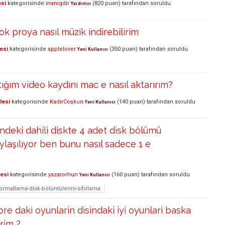
esi
kategorisinde
inanigdir
(
820
puan)
tarafından
soruldu
Yardımcı
 proya nasıl müzik indirebilirim
esi
kategorisinde
applelover
(
350
puan)
tarafından
soruldu
Yeni Kullanıcı
ığım video kaydını mac e nasıl aktarırım?
lesi
kategorisinde
KadirCoşkun
(
140
puan)
tarafından
soruldu
Yeni Kullanıcı
indeki dahili diskte 4 adet disk bölümü
ylaşılıyor ben bunu nasıl sadece 1 e
lesi
kategorisinde
yazarorhun
(
160
puan)
tarafından
soruldu
Yeni Kullanıcı
formatlama-disk-bölüntülerini-sıfırlama
re daki oyunlarin disindaki iyi oyunlari baska
irim ?