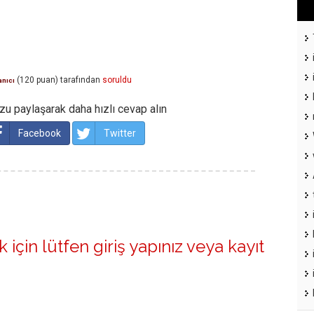
(
120
puan)
tarafından
soruldu
anıcı
u paylaşarak daha hızlı cevap alın
Facebook
Twitter
 için lütfen
giriş yapınız
veya
kayıt