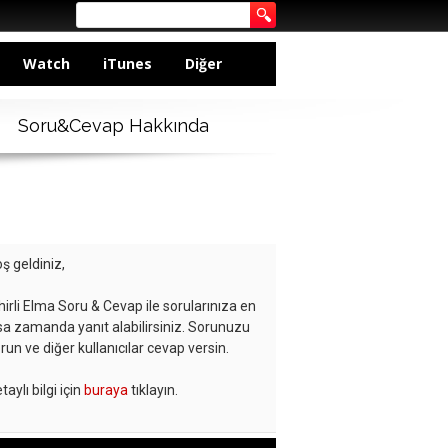
Watch
iTunes
Diğer
Soru&Cevap Hakkında
ş geldiniz,
hirli Elma Soru & Cevap ile sorularınıza en
sa zamanda yanıt alabilirsiniz. Sorunuzu
run ve diğer kullanıcılar cevap versin.
taylı bilgi için
buraya
tıklayın.