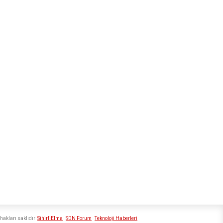
hakları saklıdır
SihirliElma
SDN Forum
Teknoloji Haberleri