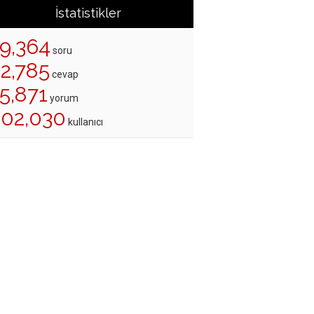
İstatistikler
19,364
soru
22,785
cevap
5,871
yorum
202,030
kullanıcı