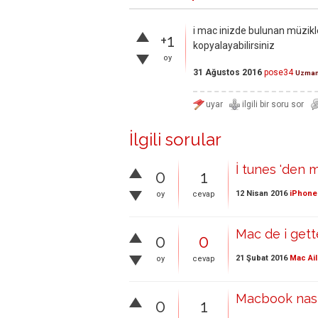
i mac inizde bulunan müzikler
+1
kopyalayabilirsiniz
oy
31 Ağustos 2016
pose34
Uzma
İlgili sorular
İ tunes 'den 
0
1
12 Nisan 2016
iPhone 
oy
cevap
Mac de i gette
0
0
21 Şubat 2016
Mac Ail
oy
cevap
Macbook nasıl
0
1