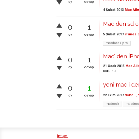
oy
cevap
4 Şubat 2013
Mac Aile
Mac den sd c
0
1
5 Şubat 2017
iTunes 
oy
cevap
macbook-pro
Mac' den İPho
0
1
21 Ocak 2015
Mac Ail
oy
cevap
soruldu
yeni mac i den
0
1
22 Ekim 2017
donquij
oy
cevap
mabook
macboo
İletişim