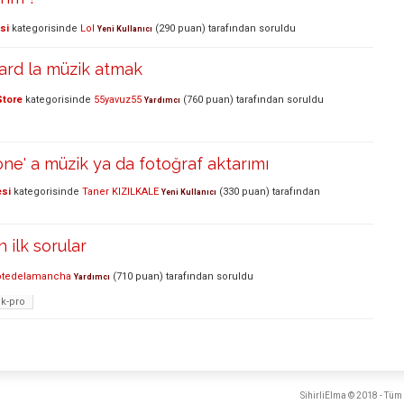
si
kategorisinde
Lol
(
290
puan)
tarafından
soruldu
Yeni Kullanıcı
ard la müzik atmak
Store
kategorisinde
55yavuz55
(
760
puan)
tarafından
soruldu
Yardımcı
ne' a müzik ya da fotoğraf aktarımı
esi
kategorisinde
Taner KIZILKALE
(
330
puan)
tarafından
Yeni Kullanıcı
 ilk sorular
otedelamancha
(
710
puan)
tarafından
soruldu
Yardımcı
k-pro
SihirliElma © 2018 - Tüm 