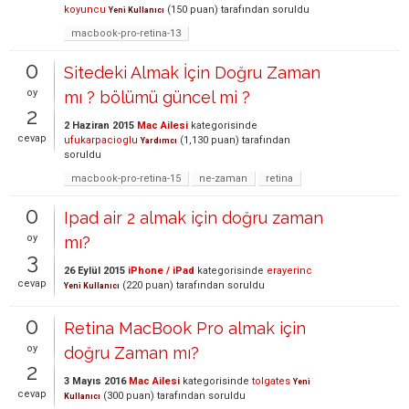
koyuncu
(
150
puan)
tarafından
soruldu
Yeni Kullanıcı
macbook-pro-retina-13
0
Sitedeki Almak İçin Doğru Zaman
oy
mı ? bölümü güncel mi ?
2
2 Haziran 2015
Mac Ailesi
kategorisinde
cevap
ufukarpacioglu
(
1,130
puan)
tarafından
Yardımcı
soruldu
macbook-pro-retina-15
ne-zaman
retina
0
Ipad air 2 almak için doğru zaman
oy
mı?
3
26 Eylül 2015
iPhone / iPad
kategorisinde
erayerinc
cevap
(
220
puan)
tarafından
soruldu
Yeni Kullanıcı
0
Retina MacBook Pro almak için
oy
doğru Zaman mı?
2
3 Mayıs 2016
Mac Ailesi
kategorisinde
tolgates
Yeni
cevap
(
300
puan)
tarafından
soruldu
Kullanıcı