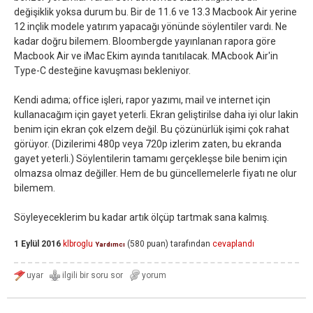
değişiklik yoksa durum bu. Bir de 11.6 ve 13.3 Macbook Air yerine
12 inçlik modele yatırım yapacağı yönünde söylentiler vardı. Ne
kadar doğru bilemem. Bloombergde yayınlanan rapora göre
Macbook Air ve iMac Ekim ayında tanıtılacak. MAcbook Air'in
Type-C desteğine kavuşması bekleniyor.
Kendi adıma; office işleri, rapor yazımı, mail ve internet için
kullanacağım için gayet yeterli. Ekran geliştirilse daha iyi olur lakin
benim için ekran çok elzem değil. Bu çözünürlük işimi çok rahat
görüyor. (Dizilerimi 480p veya 720p izlerim zaten, bu ekranda
gayet yeterli.) Söylentilerin tamamı gerçekleşse bile benim için
olmazsa olmaz değiller. Hem de bu güncellemelerle fiyatı ne olur
bilemem.
Söyleyeceklerim bu kadar artık ölçüp tartmak sana kalmış.
1 Eylül 2016
klbroglu
(
580
puan)
tarafından
cevaplandı
Yardımcı