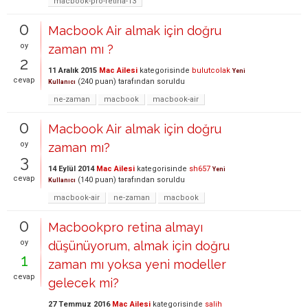
macbook-pro-retina-13
0
Macbook Air almak için doğru
oy
zaman mı ?
2
11 Aralık 2015
Mac Ailesi
kategorisinde
bulutcolak
Yeni
cevap
(
240
puan)
tarafından
soruldu
Kullanıcı
ne-zaman
macbook
macbook-air
0
Macbook Air almak için doğru
oy
zaman mı?
3
14 Eylül 2014
Mac Ailesi
kategorisinde
sh657
Yeni
cevap
(
140
puan)
tarafından
soruldu
Kullanıcı
macbook-air
ne-zaman
macbook
0
Macbookpro retina almayı
oy
düşünüyorum, almak için doğru
1
zaman mı yoksa yeni modeller
cevap
gelecek mi?
27 Temmuz 2016
Mac Ailesi
kategorisinde
salih