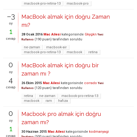
macbook-pro-retina-13
macbook-pro
–3
MacBook almak için doğru Zaman
oy
mı?
1
28 Ocak 2016
Mac Ailesi
kategorisinde
Gkygkn
Yeni
cevap
(
190
puan)
tarafından
soruldu
Kullanıcı
ne-zaman
macbook-air
macbook-pro-retina-13
macbook
retina
0
MacBook almak için doğru bir
oy
zaman mı ?
4
26 Ekim 2015
Mac Ailesi
kategorisinde
corrado
Yeni
cevap
(
120
puan)
tarafından
soruldu
Kullanıcı
retina
ne-zaman
macbook-pro-retina-13
macbook
ram
hafıza
0
Macbook pro almak için doğru
oy
zaman mı?
1
30 Haziran 2015
Mac Ailesi
kategorisinde
kodmanyagi
cevap
(
500
puan)
tarafından
soruldu
Yardımcı