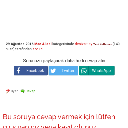
29 Ağustos 2016
Mac Ailesi
kategorisinde
denizaltiay
(
140
Yeni Kullanıcı
puan)
tarafından
soruldu
Sorunuzu paylaşarak daha hızlı cevap alın
Facebook
Twitter
WhatsApp
Bu soruya cevap vermek için lütfen
giriş yapınız
veya
kayıt olunuz
.