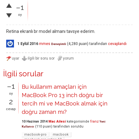
–1
oy
Retina ekranlı br model almanı tavsye ederim.
1 Eylül 2016
mmes
(
4,280
puan)
tarafından
cevaplandı
Deneyimli
İlgili sorular
–1
Bu kullanım amaçları için
oy
MacBook Pro 13 inch doğru bir
2
tercih mi ve MacBook almak için
cevap
doğru zaman mı?
10 Haziran 2014
Mac Ailesi
kategorisinde
franz
Yeni
(
110
puan)
tarafından
soruldu
Kullanıcı
macbook-pro
macbook