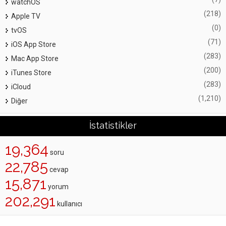
watchOS
(218)
Apple TV
(0)
tvOS
(71)
iOS App Store
(283)
Mac App Store
(200)
iTunes Store
(283)
iCloud
(1,210)
Diğer
İstatistikler
19,364
soru
22,785
cevap
15,871
yorum
202,291
kullanıcı