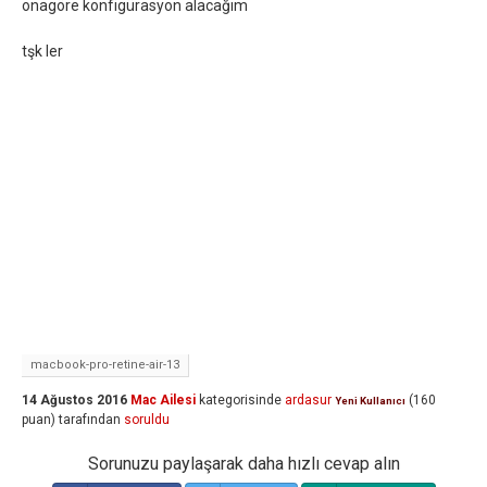
onagöre konfigürasyon alacağım
tşk ler
macbook-pro-retine-air-13
14 Ağustos 2016
Mac Ailesi
kategorisinde
ardasur
(
160
Yeni Kullanıcı
puan)
tarafından
soruldu
Sorunuzu paylaşarak daha hızlı cevap alın