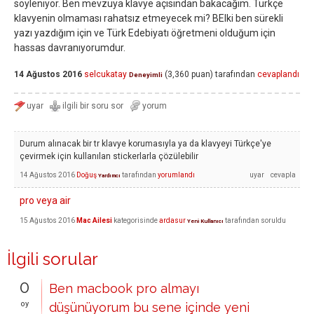
söyleniyor. Ben mevzuya klavye açısından bakacağım. Türkçe
klavyenin olmaması rahatsız etmeyecek mi? BElki ben sürekli
yazı yazdığım için ve Türk Edebiyatı öğretmeni olduğum için
hassas davranıyorumdur.
14 Ağustos 2016
selcukatay
(
3,360
puan)
tarafından
cevaplandı
Deneyimli
Durum alınacak bir tr klavye korumasıyla ya da klavyeyi Türkçe'ye
çevirmek için kullanılan stickerlarla çözülebilir
14 Ağustos 2016
Doğuş
tarafından
yorumlandı
Yardımcı
pro veya air
15 Ağustos 2016
Mac Ailesi
kategorisinde
ardasur
tarafından
soruldu
Yeni Kullanıcı
İlgili sorular
0
Ben macbook pro almayı
oy
düşünüyorum bu sene içinde yeni