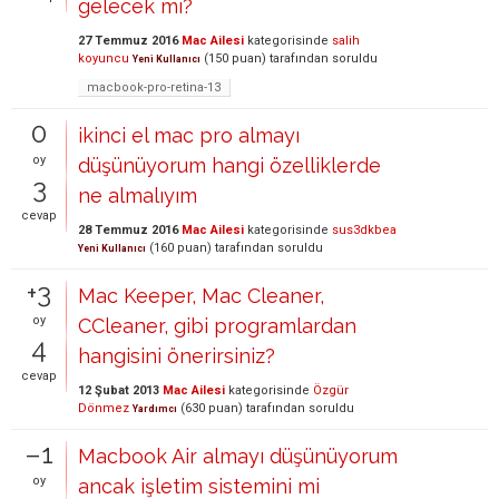
gelecek mi?
27 Temmuz 2016
Mac Ailesi
kategorisinde
salih
koyuncu
(
150
puan)
tarafından
soruldu
Yeni Kullanıcı
macbook-pro-retina-13
0
ikinci el mac pro almayı
oy
düşünüyorum hangi özelliklerde
3
ne almalıyım
cevap
28 Temmuz 2016
Mac Ailesi
kategorisinde
sus3dkbea
(
160
puan)
tarafından
soruldu
Yeni Kullanıcı
+3
Mac Keeper, Mac Cleaner,
oy
CCleaner, gibi programlardan
4
hangisini önerirsiniz?
cevap
12 Şubat 2013
Mac Ailesi
kategorisinde
Özgür
Dönmez
(
630
puan)
tarafından
soruldu
Yardımcı
–1
Macbook Air almayı düşünüyorum
oy
ancak işletim sistemini mi