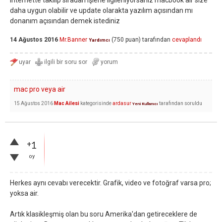
internette takılıp sıradan işlerle ilgileniyorsanız macbook air size
daha uygun olabilir ve update olarakta yazılım açısından mı
donanım açısından demek istediniz
14 Ağustos 2016
Mr.Banner
(
750
puan)
tarafından
cevaplandı
Yardımcı
mac pro veya air
15 Ağustos 2016
Mac Ailesi
kategorisinde
ardasur
tarafından
soruldu
Yeni Kullanıcı
+1
oy
Herkes aynı cevabı verecektir. Grafik, video ve fotoğraf varsa pro;
yoksa air.
Artık klasikleşmiş olan bu soru Amerika'dan getireceklere de