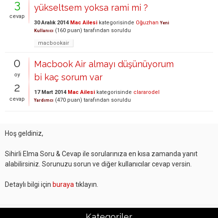
3
yükseltsem yoksa rami mi ?
cevap
30 Aralık 2014
Mac Ailesi
kategorisinde
Oğuzhan
Yeni
(
160
puan)
tarafından
soruldu
Kullanıcı
macbookair
0
Macbook Air almayı düşünüyorum
oy
bi kaç sorum var
2
17 Mart 2014
Mac Ailesi
kategorisinde
clararodel
cevap
(
470
puan)
tarafından
soruldu
Yardımcı
Hoş geldiniz,
Sihirli Elma Soru & Cevap ile sorularınıza en kısa zamanda yanıt
alabilirsiniz. Sorunuzu sorun ve diğer kullanıcılar cevap versin.
Detaylı bilgi için
buraya
tıklayın.
Kategoriler