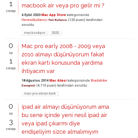
1
macbook air veya pro gelir mi ?
cevap
6 Eylül 2020
Mac App Store
kategorisinde
Heveslikullanıcı
(
120
puan)
tarafından
Yeni Kullanıcı
soruldu
macbookpro
2020
0
Mac pro early 2008 - 2009 veya
oy
2010 almayı düşünüyorum fakat
1
ekran kartı konusunda yardıma
cevap
ihtiyacım var
18 Ağustos 2014
Mac Ailesi
kategorisinde
Bradstrike
(
4,110
puan)
tarafından
soruldu
Deneyimli
mac-pro-ekran-kartı
0
ipad air almayı düşünüyorum ama
oy
bu sene içinde yeni nesil ipad air
3
veya ipad çıkarmı diye
cevap
endişeliyim sizce almalımıyım