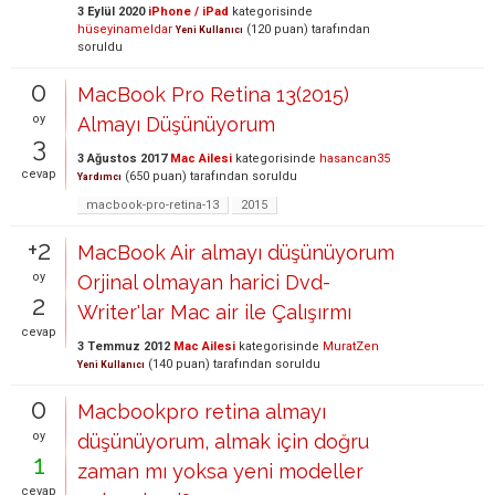
3 Eylül 2020
iPhone / iPad
kategorisinde
hüseyinameldar
(
120
puan)
tarafından
Yeni Kullanıcı
soruldu
0
MacBook Pro Retina 13(2015)
oy
Almayı Düşünüyorum
3
3 Ağustos 2017
Mac Ailesi
kategorisinde
hasancan35
cevap
(
650
puan)
tarafından
soruldu
Yardımcı
macbook-pro-retina-13
2015
+2
MacBook Air almayı düşünüyorum
oy
Orjinal olmayan harici Dvd-
2
Writer'lar Mac air ile Çalışırmı
cevap
3 Temmuz 2012
Mac Ailesi
kategorisinde
MuratZen
(
140
puan)
tarafından
soruldu
Yeni Kullanıcı
0
Macbookpro retina almayı
oy
düşünüyorum, almak için doğru
1
zaman mı yoksa yeni modeller
cevap