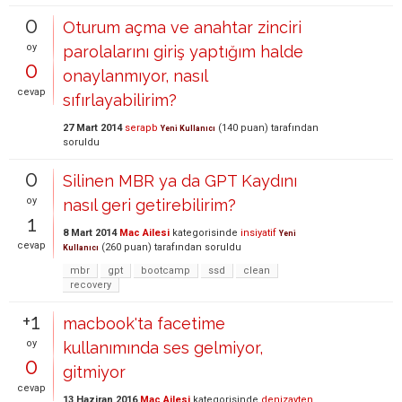
0
Oturum açma ve anahtar zinciri
oy
parolalarını giriş yaptığım halde
0
onaylanmıyor, nasıl
cevap
sıfırlayabilirim?
27 Mart 2014
serapb
(
140
puan)
tarafından
Yeni Kullanıcı
soruldu
0
Silinen MBR ya da GPT Kaydını
oy
nasıl geri getirebilirim?
1
8 Mart 2014
Mac Ailesi
kategorisinde
insiyatif
Yeni
cevap
(
260
puan)
tarafından
soruldu
Kullanıcı
mbr
gpt
bootcamp
ssd
clean
recovery
+1
macbook'ta facetime
oy
kullanımında ses gelmiyor,
0
gitmiyor
cevap
13 Haziran 2016
Mac Ailesi
kategorisinde
denizayten