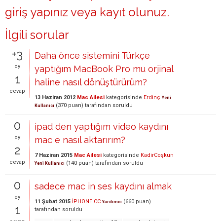
giriş yapınız
veya
kayıt olunuz
.
İlgili sorular
+3
Daha önce sistemini Türkçe
oy
yaptığım MacBook Pro mu orjinal
1
haline nasıl dönüştürürüm?
cevap
13 Haziran 2012
Mac Ailesi
kategorisinde
Erdinç
Yeni
(
370
puan)
tarafından
soruldu
Kullanıcı
0
ipad den yaptığım video kaydını
oy
mac e nasıl aktarırım?
2
7 Haziran 2015
Mac Ailesi
kategorisinde
KadirCoşkun
cevap
(
140
puan)
tarafından
soruldu
Yeni Kullanıcı
0
sadece mac in ses kaydını almak
oy
11 Şubat 2015
İPHONE CC
(
660
puan)
Yardımcı
1
tarafından
soruldu