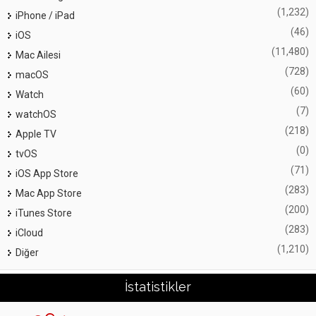
(1,232)
iPhone / iPad
(46)
iOS
(11,480)
Mac Ailesi
(728)
macOS
(60)
Watch
(7)
watchOS
(218)
Apple TV
(0)
tvOS
(71)
iOS App Store
(283)
Mac App Store
(200)
iTunes Store
(283)
iCloud
(1,210)
Diğer
İstatistikler