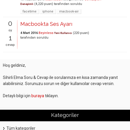
(
4,220
puan)
tarafından
soruldu
Deneyimli
facetime
iphone
macbook-air
0
Macbookta Ses Ayarı
oy
4 Mart 2016
Beyinless
(
220
puan)
Yeni Kullanıcı
1
tarafından
soruldu
cevap
Hoş geldiniz,
Sihirli Elma Soru & Cevap ile sorularınıza en kısa zamanda yanıt
alabilirsiniz. Sorunuzu sorun ve diğer kullanıcılar cevap versin.
Detaylı bilgi için
buraya
tıklayın.
Kategoriler
Tüm kategoriler