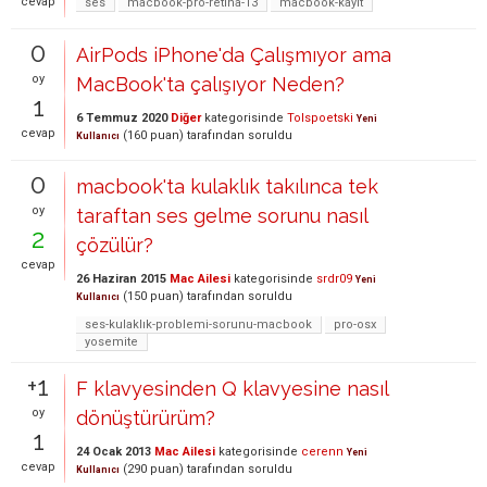
cevap
ses
macbook-pro-retina-13
macbook-kayıt
0
AirPods iPhone'da Çalışmıyor ama
oy
MacBook'ta çalışıyor Neden?
1
6 Temmuz 2020
Diğer
kategorisinde
Tolspoetski
Yeni
cevap
(
160
puan)
tarafından
soruldu
Kullanıcı
0
macbook'ta kulaklık takılınca tek
oy
taraftan ses gelme sorunu nasıl
2
çözülür?
cevap
26 Haziran 2015
Mac Ailesi
kategorisinde
srdr09
Yeni
(
150
puan)
tarafından
soruldu
Kullanıcı
ses-kulaklık-problemi-sorunu-macbook
pro-osx
yosemite
+1
F klavyesinden Q klavyesine nasıl
oy
dönüştürürüm?
1
24 Ocak 2013
Mac Ailesi
kategorisinde
cerenn
Yeni
cevap
(
290
puan)
tarafından
soruldu
Kullanıcı