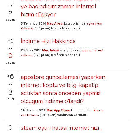
oy
ye bagladıgım zaman internet
2
hızım düşüyor
cevap
5 Temmuz 2014
Mac Ailesi
kategorisinde
eywel
Yeni
(
130
puan)
tarafından
soruldu
Kullanıcı
+1
İndirme Hızı Hakkında
oy
20 Ocak 2015
Mac Ailesi
kategorisinde
uBelemir
Yeni
0
(
170
puan)
tarafından
soruldu
Kullanıcı
cevap
+6
appstore guncellemesi yaparken
oy
internet koptu ve bilgi kapatip
3
actiktan sonra onceden yapmis
cevap
oldugum indirme 0'landi?
14 Haziran 2012
Mac App Store
kategorisinde
khano
(
180
puan)
tarafından
soruldu
Yeni Kullanıcı
0
steam oyun hatası internet hızı ,