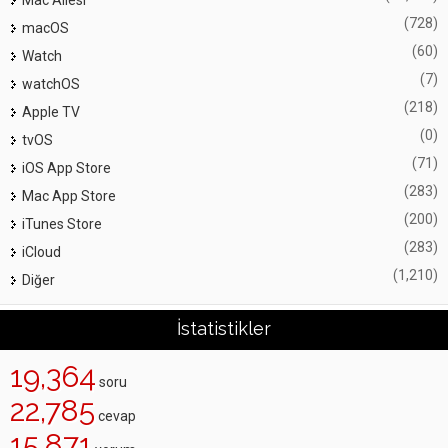
Mac Ailesi
(728)
macOS
(60)
Watch
(7)
watchOS
(218)
Apple TV
(0)
tvOS
(71)
iOS App Store
(283)
Mac App Store
(200)
iTunes Store
(283)
iCloud
(1,210)
Diğer
İstatistikler
19,364
soru
22,785
cevap
15,871