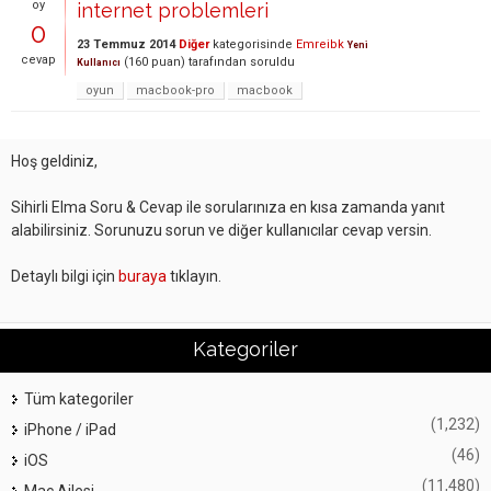
oy
internet problemleri
0
23 Temmuz 2014
Diğer
kategorisinde
Emreibk
Yeni
cevap
(
160
puan)
tarafından
soruldu
Kullanıcı
oyun
macbook-pro
macbook
Hoş geldiniz,
Sihirli Elma Soru & Cevap ile sorularınıza en kısa zamanda yanıt
alabilirsiniz. Sorunuzu sorun ve diğer kullanıcılar cevap versin.
Detaylı bilgi için
buraya
tıklayın.
Kategoriler
Tüm kategoriler
(1,232)
iPhone / iPad
(46)
iOS
(11,480)