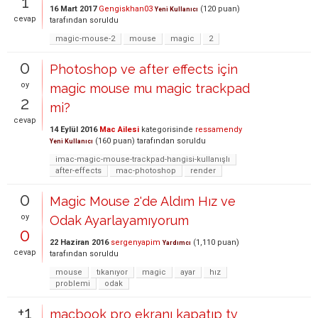
1
16 Mart 2017
Gengiskhan03
(
120
puan)
Yeni Kullanıcı
cevap
tarafından
soruldu
magic-mouse-2
mouse
magic
2
0
Photoshop ve after effects için
oy
magic mouse mu magic trackpad
2
mi?
cevap
14 Eylül 2016
Mac Ailesi
kategorisinde
ressamendy
(
160
puan)
tarafından
soruldu
Yeni Kullanıcı
imac-magic-mouse-trackpad-hangisi-kullanışlı
after-effects
mac-photoshop
render
0
Magic Mouse 2'de Aldım Hız ve
oy
Odak Ayarlayamıyorum
0
22 Haziran 2016
sergenyapim
(
1,110
puan)
Yardımcı
cevap
tarafından
soruldu
mouse
tıkanıyor
magic
ayar
hız
problemi
odak
+1
macbook pro ekranı kapatıp tv