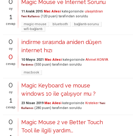
0
Magic Mouse ve İnternet Sorunu
oy
11 Aralık 2015
Mac Ailesi
kategorisinde
ulasyildiran
1
(
120
puan)
tarafından
soruldu
Yeni Kullanıcı
cevap
magic-mouse
bluetooth
bağlantı-sorunu
wifi-bağlantı
0
indirme sırasında aniden düşen
oy
internet hızı
0
10 Mayıs 2021
Mac Ailesi
kategorisinde
Ahmet KONYA
cevap
(
550
puan)
tarafından
soruldu
Yardımcı
macbook
0
Magic Keyboard ve mouse
oy
windows 10 ile çalışıyor mu ?
1
23 Nisan 2019
Mac Ailesi
kategorisinde
Krsteker
Yeni
cevap
(
280
puan)
tarafından
soruldu
Kullanıcı
0
Magic Mouse 2 ve Better Touch
oy
Tool ile ilgili yardım...