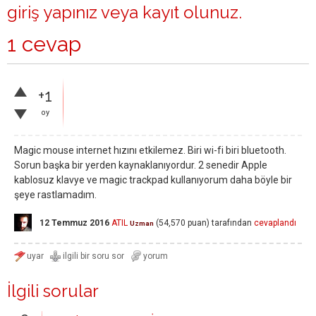
giriş yapınız
veya
kayıt olunuz
.
1 cevap
+1
oy
Magic mouse internet hızını etkilemez. Biri wi-fi biri bluetooth.
Sorun başka bir yerden kaynaklanıyordur. 2 senedir Apple
kablosuz klavye ve magic trackpad kullanıyorum daha böyle bir
şeye rastlamadım.
12 Temmuz 2016
ATIL
(
54,570
puan)
tarafından
cevaplandı
Uzman
İlgili sorular