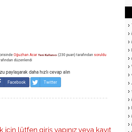
orisinde
Oğuzhan Acar
(
230
puan)
tarafından
soruldu
Yeni Kullanıcı
rafından
düzenlendi
u paylaşarak daha hızlı cevap alın
Facebook
Twitter
 için lütfen
giriş yapınız
veya
kayıt