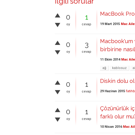
İlgili sorular
MacBook Pro D
0
1
19 Mart 2015
Mac Aile
oy
cevap
Macbook'um v
0
3
birbirine nası
oy
cevap
11 Ekim 2014
Mac Aile
ağ
kablosuz
a
Diskin dolu ol
0
1
29 Haziran 2015
fatih
oy
cevap
Çözünürlük i
0
1
farklı olur mu
oy
cevap
10 Nisan 2016
Mac Ail