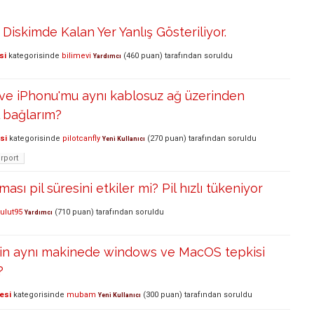
iskimde Kalan Yer Yanlış Gösteriliyor.
si
kategorisinde
bilimevi
(
460
puan)
tarafından
soruldu
Yardımcı
e iPhonu'mu aynı kablosuz ağ üzerinden
l bağlarım?
si
kategorisinde
pilotcanfly
(
270
puan)
tarafından
soruldu
Yeni Kullanıcı
irport
ması pil süresini etkiler mi? Pil hızlı tükeniyor
bulut95
(
710
puan)
tarafından
soruldu
Yardımcı
çin aynı makinede windows ve MacOS tepkisi
?
esi
kategorisinde
mubam
(
300
puan)
tarafından
soruldu
Yeni Kullanıcı