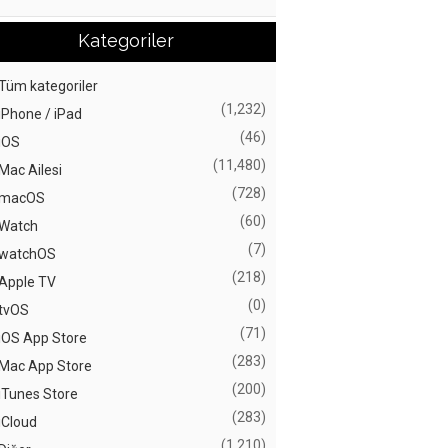
Kategoriler
Tüm kategoriler
(1,232)
iPhone / iPad
(46)
iOS
(11,480)
Mac Ailesi
(728)
macOS
(60)
Watch
(7)
watchOS
(218)
Apple TV
(0)
tvOS
(71)
iOS App Store
(283)
Mac App Store
(200)
iTunes Store
(283)
iCloud
(1,210)