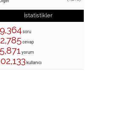
Diğer
İstatistikler
19,364
soru
22,785
cevap
5,871
yorum
02,133
kullanıcı