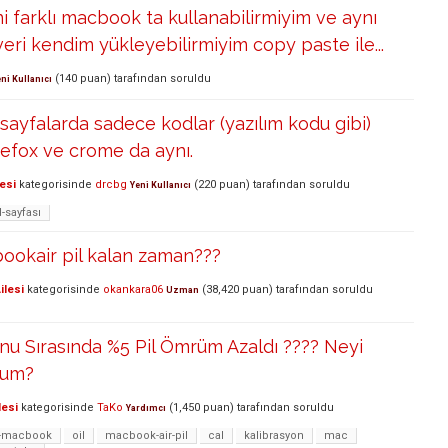
 farklı macbook ta kullanabilirmiyim ve aynı
eri kendim yükleyebilirmiyim copy paste ile...
(
140
puan)
tarafından
soruldu
ni Kullanıcı
 sayfalarda sadece kodlar (yazılım kodu gibi)
refox ve crome da aynı.
esi
kategorisinde
drcbg
(
220
puan)
tarafından
soruldu
Yeni Kullanıcı
-sayfası
ookair pil kalan zaman???
ilesi
kategorisinde
okankara06
(
38,420
puan)
tarafından
soruldu
Uzman
onu Sırasında %5 Pil Ömrüm Azaldı ???? Neyi
rum?
lesi
kategorisinde
TaKo
(
1,450
puan)
tarafından
soruldu
Yardımcı
j-macbook
oil
macbook-air-pil
cal
kalibrasyon
mac