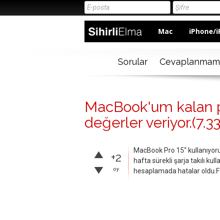
Mac
iPhone/i
Sorular
Cevaplanmam
MacBook'um kalan pil
değerler veriyor.(7.33
MacBook Pro 15" kullanıyoru
+2
hafta sürekli şarja takılı k
oy
hesaplamada hatalar oldu.Fark