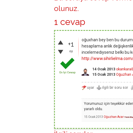
olunuz
.
1 cevap
oğuxhan bey ben bu durumu
+1
hesaplama anlık değişkenlik g
oy
incelemedıysenız belkı bu kon
http://www.sihirlielma.c
14 Ocak 2013
okankara
En İyi Cevap
15 Ocak 2013
Oğuzhan 
Yorumunuz için teşekkür ederim
yararlı oldu.
15 Ocak 2013
Oğuzhan Acar
Yeni Ku