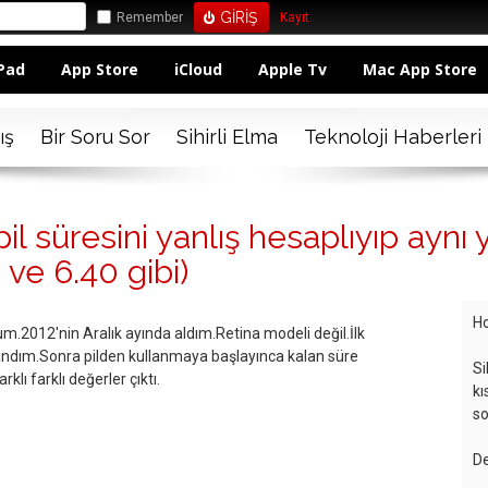
Remember
Kayıt
Pad
App Store
iCloud
Apple Tv
Mac App Store
ış
Bir Soru Sor
Sihirli Elma
Teknoloji Haberleri
 süresini yanlış hesaplıyıp aynı 
 ve 6.40 gibi)
Ho
m.2012'nin Aralık ayında aldım.Retina modeli değil.İlk
ullandım.Sonra pilden kullanmaya başlayınca kalan süre
Si
lı farklı değerler çıktı.
kı
so
De