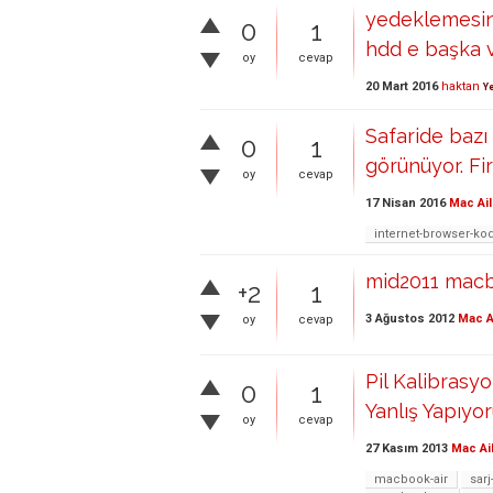
yedeklemesini
0
1
hdd e başka v
oy
cevap
20 Mart 2016
haktan
Ye
Safaride bazı
0
1
görünüyor. Fi
oy
cevap
17 Nisan 2016
Mac Ail
internet-browser-kod
mid2011 macb
+2
1
3 Ağustos 2012
Mac A
oy
cevap
Pil Kalibrasy
0
1
Yanlış Yapıyo
oy
cevap
27 Kasım 2013
Mac Ai
macbook-air
sar