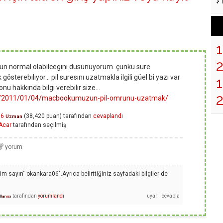
n normal olabılcegını dusunuyorum..çunku sure
österebılıyor... pil suresını uzatmakla ilgili güel bi yazı var
1
u hakkında bilgi verebılır size...
2
om/2011/01/04/macbookumuzun-pil-omrunu-uzatmak/
06
(
38,420
puan)
tarafından
cevaplandı
Uzman
Acar
tarafından
seçilmiş
 sayın" okankara06".Ayrıca belirttiğiniz sayfadaki bilgiler de
tarafından
yorumlandı
llanıcı