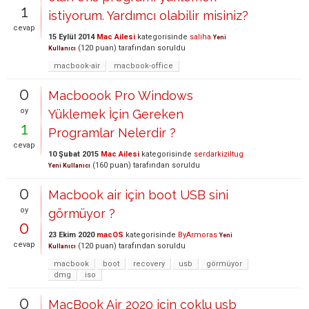
1
istiyorum. Yardımcı olabilir misiniz?
cevap
15 Eylül 2014
Mac Ailesi
kategorisinde
saliha
Yeni
(
120
puan)
tarafından
soruldu
Kullanıcı
macbook-air
macbook-office
0
Macboook Pro Windows
oy
Yüklemek İçin Gereken
1
Programlar Nelerdir ?
cevap
10 Şubat 2015
Mac Ailesi
kategorisinde
serdarkiziltug
(
160
puan)
tarafından
soruldu
Yeni Kullanıcı
0
Macbook air için boot USB sini
oy
görmüyor ?
0
23 Ekim 2020
macOS
kategorisinde
ByArmoras
Yeni
cevap
(
120
puan)
tarafından
soruldu
Kullanıcı
macbook
boot
recovery
usb
görmüyor
dmg
iso
0
MacBook Air 2020 için çoklu usb