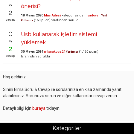
oy
önerisi?
2
18 Mayıs 2020
Mac Ailesi
kategorisinde
nisadoyan
Yeni
cevap
(
160
puan)
tarafından
soruldu
Kullanıcı
0
Usb kullanarak işletim sistemi
oy
yüklemek
2
30 Mayıs 2014
mkarakoca24
(
1,160
puan)
Yardımcı
cevap
tarafından
soruldu
Hoş geldiniz,
Sihirli Elma Soru & Cevap ile sorularınıza en kısa zamanda yanıt
alabilirsiniz. Sorunuzu sorun ve diğer kullanıcılar cevap versin.
Detaylı bilgi için
buraya
tıklayın.
Kategoriler