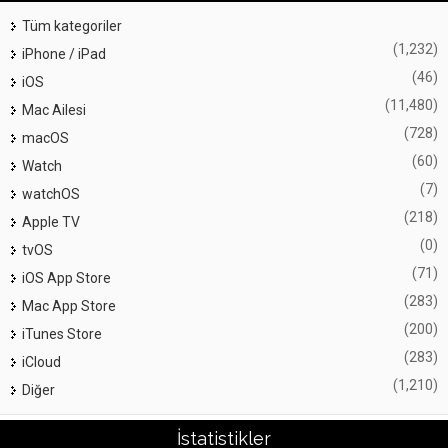
Tüm kategoriler
(1,232)
iPhone / iPad
(46)
iOS
(11,480)
Mac Ailesi
(728)
macOS
(60)
Watch
(7)
watchOS
(218)
Apple TV
(0)
tvOS
(71)
iOS App Store
(283)
Mac App Store
(200)
iTunes Store
(283)
iCloud
(1,210)
Diğer
İstatistikler