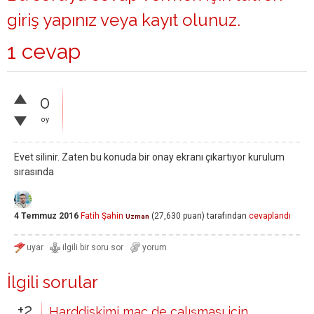
giriş yapınız
veya
kayıt olunuz
.
1 cevap
0
oy
Evet silinir. Zaten bu konuda bir onay ekranı çıkartıyor kurulum
sırasında
4 Temmuz 2016
Fatih Şahin
(
27,630
puan)
tarafından
cevaplandı
Uzman
İlgili sorular
+2
Harddiskimi mac de çalışması için