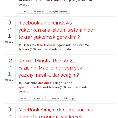
10 Aralık 2014
Yeliz
(
120
puan)
tarafından
Yeni Kullanıcı
soruldu
macbook-aire-windows-yüklemek
0
macbook air e windows
oy
yüklerken ana işletim sisteminide
1
tekrar yüklemek gereklimi?
cevap
31 Ekim 2012
Mac Ailesi
kategorisinde
neslihan
Yeni
(
300
puan)
tarafından
soruldu
Kullanıcı
+2
Konica Minolta Bizhub 211
oy
Yazıcının Mac için driverı yok ,
1
yazıcıyı nasıl kullanacağım?
cevap
15 Ocak 2013
Mac Ailesi
kategorisinde
aysenuremrullah
(
180
puan)
tarafından
Yeni Kullanıcı
soruldu
yazıcı
konica
minolta
bizhup
0
MacBook Air için deneme sürümü
oy
olan ofis programı yüklemek