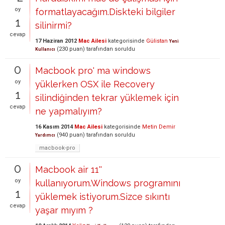
oy
formatlayacağım.Diskteki bilgiler
1
silinirmi?
cevap
17 Haziran 2012
Mac Ailesi
kategorisinde
Gülistan
Yeni
(
230
puan)
tarafından
soruldu
Kullanıcı
0
Macbook pro' ma windows
oy
yüklerken OSX ile Recovery
1
silindiğinden tekrar yüklemek için
cevap
ne yapmalıyım?
16 Kasım 2014
Mac Ailesi
kategorisinde
Metin Demir
(
940
puan)
tarafından
soruldu
Yardımcı
macbook-pro
0
Macbook air 11''
oy
kullanıyorum.Windows programını
1
yüklemek istiyorum.Sizce sıkıntı
cevap
yaşar mıyım ?