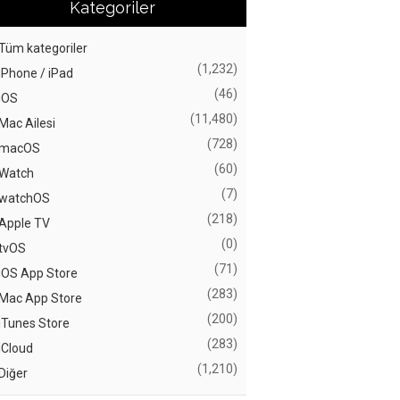
Kategoriler
Tüm kategoriler
(1,232)
iPhone / iPad
(46)
iOS
(11,480)
Mac Ailesi
(728)
macOS
(60)
Watch
(7)
watchOS
(218)
Apple TV
(0)
tvOS
(71)
iOS App Store
(283)
Mac App Store
(200)
iTunes Store
(283)
iCloud
(1,210)
Diğer