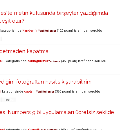
s'te metin kutusunda birşeyler yazdığımda
 eşit olur?
kategorisinde
Kandemir
(
120
puan)
tarafından
soruldu
Yeni Kullanıcı
ydetmeden kapatma
cOS
kategorisinde
sahinguler90
(
450
puan)
tarafından
soruldu
Yardımcı
iğim fotoğrafları nasıl sıkıştırabilirim
i
kategorisinde
captain
(
360
puan)
tarafından
soruldu
Yeni Kullanıcı
resim
s, Numbers gibi uygulamaları ücretsiz şekilde
esi
kategorisinde
Kaancik
(
160
puan)
tarafından
soruldu