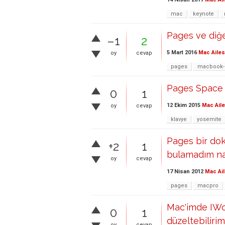
mac
keynote
Pages ve diğe
–1
2
5 Mart 2016
Mac Ailes
oy
cevap
pages
macbook-
Pages Space 
0
1
12 Ekim 2015
Mac Aile
oy
cevap
klavye
yosemite
Pages bir do
+2
1
bulamadım nas
oy
cevap
17 Nisan 2012
Mac Ail
pages
macpro
Mac'imde IWor
0
1
düzeltebiliri
oy
cevap