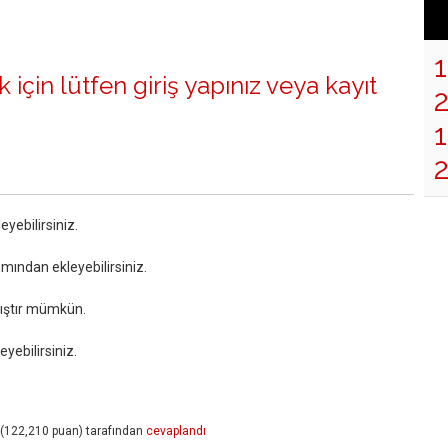
 için lütfen
giriş yapınız
veya
kayıt
1
yebilirsiniz.
mından ekleyebilirsiniz.
pıştır mümkün.
eyebilirsiniz.
(
122,210
puan)
tarafından
cevaplandı