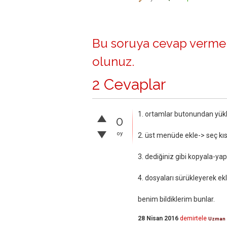
Bu soruya cevap vermek
olunuz
.
2 Cevaplar
1. ortamlar butonundan yükle
0
oy
2. üst menüde ekle-> seç kıs
3. dediğiniz gibi kopyala-ya
4. dosyaları sürükleyerek ekl
benim bildiklerim bunlar.
28 Nisan 2016
demirtele
Uzman