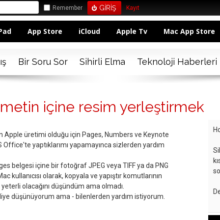
Remember
Kayıt
Pad
App Store
iCloud
Apple Tv
Mac App Store
ış
Bir Soru Sor
Sihirli Elma
Teknoloji Haberleri
etin içine resim yerleştirmek
Ho
dan Apple üretimi olduğu için Pages, Numbers ve Keynote
Office'te yaptıklarımı yapamayınca sizlerden yardım
Si
kı
ges belgesi içine bir fotoğraf JPEG veya TIFF ya da PNG
so
ac kullanıcısı olarak, kopyala ve yapıştır komutlarının
in yeterli olacağını düşündüm ama olmadı.
De
r diye düşünüyorum ama - bilenlerden yardım istiyorum.