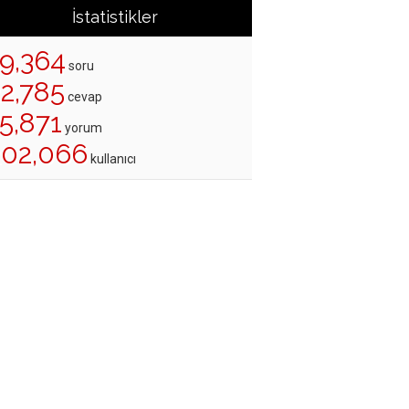
İstatistikler
19,364
soru
22,785
cevap
5,871
yorum
202,066
kullanıcı