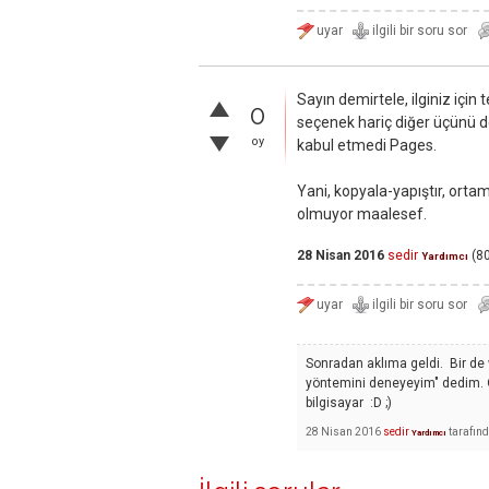
Sayın demirtele, ilginiz içi
0
seçenek hariç diğer üçünü d
oy
kabul etmedi Pages.
Yani, kopyala-yapıştır, orta
olmuyor maalesef.
28 Nisan 2016
sedir
(
8
Yardımcı
Sonradan aklıma geldi. Bir de 
yöntemini deneyeyim" dedim. Ol
bilgisayar :D ;)
28 Nisan 2016
sedir
tarafın
Yardımcı