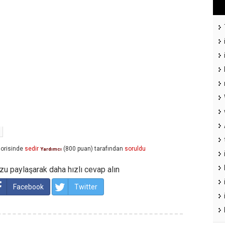
orisinde
sedir
(
800
puan)
tarafından
soruldu
Yardımcı
u paylaşarak daha hızlı cevap alın
Facebook
Twitter