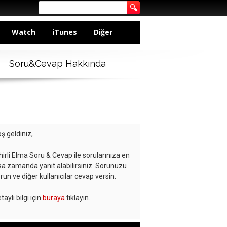
Watch
iTunes
Diğer
Soru&Cevap Hakkında
ş geldiniz,
hirli Elma Soru & Cevap ile sorularınıza en
sa zamanda yanıt alabilirsiniz. Sorunuzu
run ve diğer kullanıcılar cevap versin.
taylı bilgi için
buraya
tıklayın.