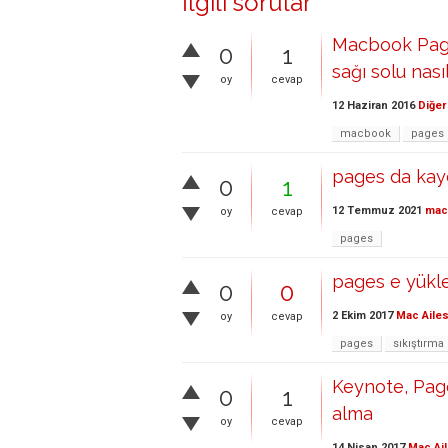
İlgili sorular
Macbook Page
0
1
sağı solu nasıl
oy
cevap
12 Haziran 2016
Diğer
macbook
pages
pages da ka
0
1
12 Temmuz 2021
ma
oy
cevap
pages
pages e yükled
0
0
2 Ekim 2017
Mac Ailes
oy
cevap
pages
sıkıştırma
Keynote, Page
0
1
alma
oy
cevap
14 Nisan 2017
Mac Ail