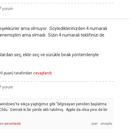
n teşekkürler ama olmuyor. Söylediklerinizden 4 numaralı
enemiştim ama olmadı. Sizin 4 numaralı teklifinizi de
mlardan seç, ekle-seç ve sürükle bırak yöntemleriyle
00
puan)
tarafından
cevaplandı
windows'ta sıkça yaptığımız gibi "bilgisayarı yeniden başlatma
du. Demek ki bir yerde aklı takılmış. Apple da olsa yine de bir
dan
yorumlandı