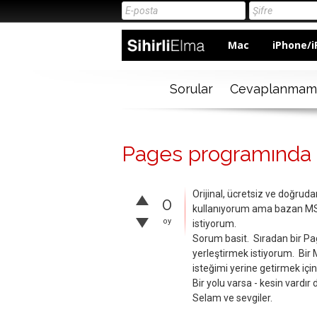
Mac
iPhone/i
Sorular
Cevaplanmam
Pages programında m
Orijinal, ücretsiz ve doğru
0
kullanıyorum ama bazan MS 
oy
istiyorum.
Sorum basit. Sıradan bir Pa
yerleştirmek istiyorum. Bir M
isteğimi yerine getirmek iç
Bir yolu varsa - kesin vardı
Selam ve sevgiler.