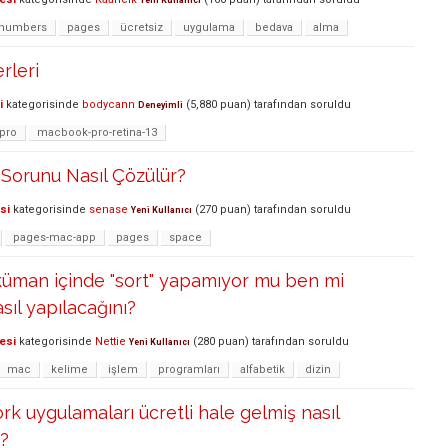
Yeni Kullanıcı
numbers
pages
ücretsiz
uygulama
bedava
alma
rleri
i
kategorisinde
bodycann
(
5,880
puan)
tarafından
soruldu
Deneyimli
pro
macbook-pro-retina-13
Sorunu Nasıl Çözülür?
si
kategorisinde
senase
(
270
puan)
tarafından
soruldu
Yeni Kullanıcı
pages-mac-app
pages
space
küman içinde "sort" yapamıyor mu ben mi
ıl yapılacağını?
esi
kategorisinde
Nettie
(
280
puan)
tarafından
soruldu
Yeni Kullanıcı
mac
kelime
işlem
programları
alfabetik
dizin
k uygulamaları ücretli hale gelmiş nasıl
m?