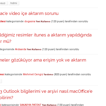
osuz-
hdmi
c'e video içe aktarım sorunu
ilesi
kategorisinde
dogasna
(
120
puan)
tarafından
soruldu
Yeni Kullanıcı
ldiğimiz resimler itunes a aktarım yapıldığında
ür mü?
tegorisinde
Ardaarda
(
120
puan)
tarafından
soruldu
Yeni Kullanıcı
meler gözüküyor ama erişim yok ve aktarım
lesi
kategorisinde
Mehmet Cengiz
(
820
puan)
tarafından
soruldu
Yardımcı
 Outlook bilgilerimi ve arşivi nasıl macOffice'e
ilirim?
i
kategorisinde
SAKARYA PATENT
(
130
puan)
tarafından
Yeni Kullanıcı