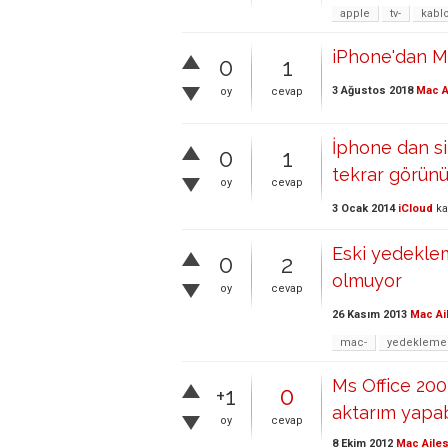
apple
tv-
kabl
iPhone'dan Ma
0
1
3 Ağustos 2018
Mac A
oy
cevap
İphone dan si
0
1
tekrar görün
oy
cevap
3 Ocak 2014
iCloud
ka
Eski yedekle
0
2
olmuyor
oy
cevap
26 Kasım 2013
Mac Ai
mac-
yedekleme
Ms Office 2003
+1
0
aktarım yapab
oy
cevap
8 Ekim 2012
Mac Ailes