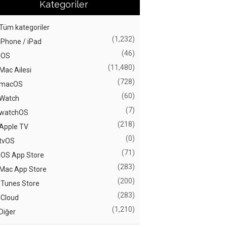
Kategoriler
Tüm kategoriler
(1,232)
iPhone / iPad
(46)
iOS
(11,480)
Mac Ailesi
(728)
macOS
(60)
Watch
(7)
watchOS
(218)
Apple TV
(0)
tvOS
(71)
iOS App Store
(283)
Mac App Store
(200)
iTunes Store
(283)
iCloud
(1,210)
Diğer