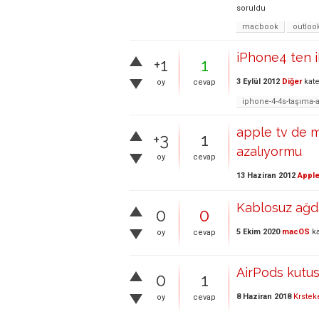
soruldu
macbook
outloo
iPhone4 ten 
+1
1
3 Eylül 2012
Diğer
kate
oy
cevap
iphone-4-4s-taşıma
apple tv de m
+3
1
azalıyormu
oy
cevap
13 Haziran 2012
Apple
Kablosuz ağd
0
0
5 Ekim 2020
macOS
ka
oy
cevap
AirPods kutus
0
1
8 Haziran 2018
Krstek
oy
cevap