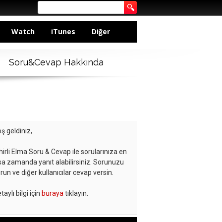
Watch
iTunes
Diğer
Soru&Cevap Hakkında
ş geldiniz,
hirli Elma Soru & Cevap ile sorularınıza en
sa zamanda yanıt alabilirsiniz. Sorunuzu
run ve diğer kullanıcılar cevap versin.
taylı bilgi için
buraya
tıklayın.