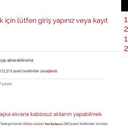
 için lütfen
giriş yapınız
veya
kayıt
1
çip aktarabilirsiniz.
122,210
puan)
tarafından
cevaplandı
başka ekrana kablosuz aktarım yapabilmek
V
kategorisinde
Orhun sözüer
(
360
puan)
tarafından
soruldu
Yeni Kullanıcı