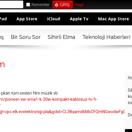
Remember
Kayıt
Pad
App Store
iCloud
Apple Tv
Mac App Store
ış
Bir Soru Sor
Sihirli Elma
Teknoloji Haberleri
ım
Ho
Si
 çıkan tüm sesleri film müzik vb
kı
om/pioneer-xw-sma1-k-20w-kompakt-kablosuz-hi-fi-
so
?
l=cpc.elk.evelektronigi.pla&gclid=CL38qamd6MsCFQmNGwodwFgCGQ
De