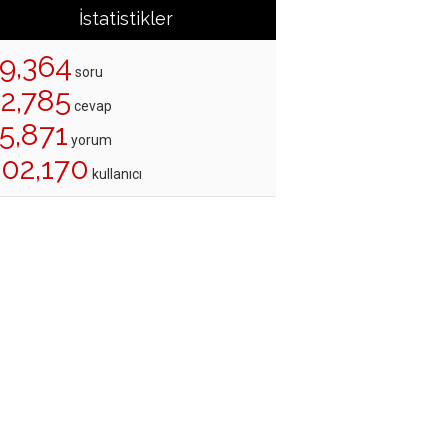
İstatistikler
19,364
soru
22,785
cevap
5,871
yorum
202,170
kullanıcı