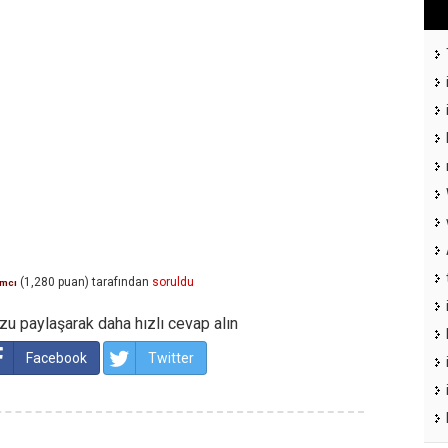
(
1,280
puan)
tarafından
soruldu
ımcı
u paylaşarak daha hızlı cevap alın
Facebook
Twitter