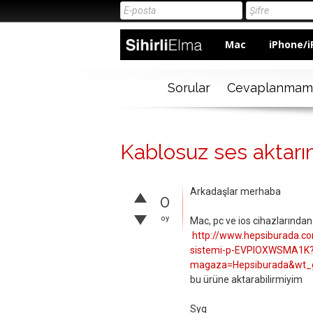
Mac
iPhone/i
Sorular
Cevaplanmam
Kablosuz ses aktar
Arkadaşlar merhaba
0
oy
Mac, pc ve ios cihazlarından
http://www.hepsiburada.c
sistemi-p-EVPIOXWSMA1K
magaza=Hepsiburada&wt_g
bu ürüne aktarabilirmiyim
Syg