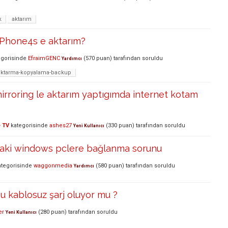
k
aktarım
iPhone4s e aktarım?
gorisinde
EfraimGENC
(
570
puan)
tarafından
soruldu
Yardımcı
-aktarma-kopyalama-backup
irroring le aktarım yaptıgımda internet kotam
 TV
kategorisinde
ashes27
(
330
puan)
tarafından
soruldu
Yeni Kullanıcı
aki windows pclere bağlanma sorunu
tegorisinde
waggonmedia
(
580
puan)
tarafından
soruldu
Yardımcı
u kablosuz şarj oluyor mu ?
er
(
280
puan)
tarafından
soruldu
Yeni Kullanıcı