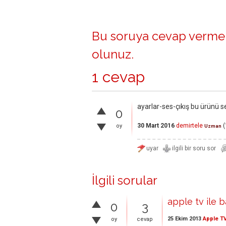
Bu soruya cevap vermek
olunuz
.
1 cevap
ayarlar-ses-çıkış bu ürünü se
0
30 Mart 2016
demirtele
(
oy
Uzman
İlgili sorular
apple tv ile 
0
3
25 Ekim 2013
Apple T
oy
cevap