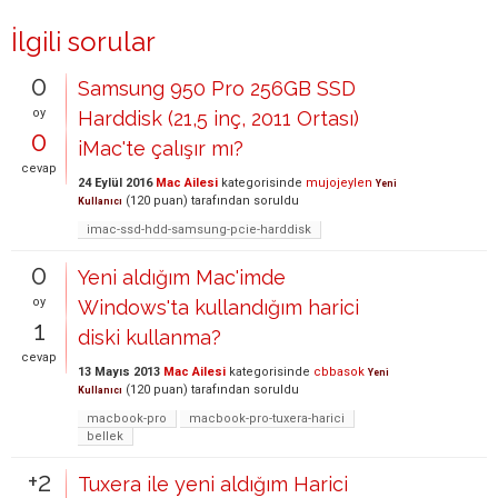
İlgili sorular
0
Samsung 950 Pro 256GB SSD
oy
Harddisk (21,5 inç, 2011 Ortası)
0
iMac'te çalışır mı?
cevap
24 Eylül 2016
Mac Ailesi
kategorisinde
mujojeylen
Yeni
(
120
puan)
tarafından
soruldu
Kullanıcı
imac-ssd-hdd-samsung-pcie-harddisk
0
Yeni aldığım Mac'imde
oy
Windows'ta kullandığım harici
1
diski kullanma?
cevap
13 Mayıs 2013
Mac Ailesi
kategorisinde
cbbasok
Yeni
(
120
puan)
tarafından
soruldu
Kullanıcı
macbook-pro
macbook-pro-tuxera-harici
bellek
+2
Tuxera ile yeni aldığım Harici