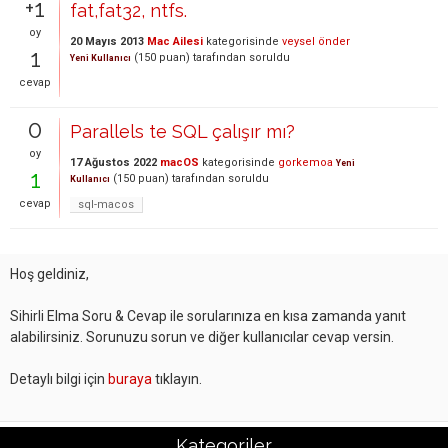
+1
fat,fat32, ntfs.
oy
20 Mayıs 2013
Mac Ailesi
kategorisinde
veysel önder
1
(
150
puan)
tarafından
soruldu
Yeni Kullanıcı
cevap
0
Parallels te SQL çalışır mı?
oy
17 Ağustos 2022
macOS
kategorisinde
gorkemoa
Yeni
1
(
150
puan)
tarafından
soruldu
Kullanıcı
cevap
sql-macos
Hoş geldiniz,
Sihirli Elma Soru & Cevap ile sorularınıza en kısa zamanda yanıt
alabilirsiniz. Sorunuzu sorun ve diğer kullanıcılar cevap versin.
Detaylı bilgi için
buraya
tıklayın.
Kategoriler