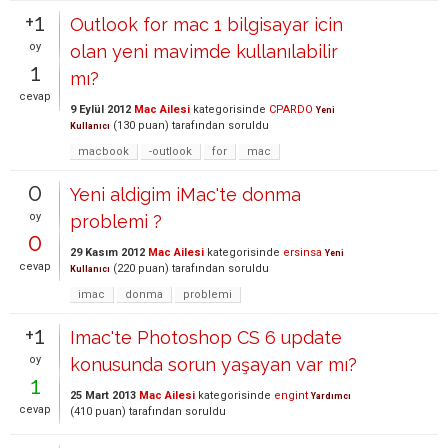
+1
Outlook for mac 1 bilgisayar icin
oy
olan yeni mavimde kullanılabilir
1
mı?
cevap
9 Eylül 2012
Mac Ailesi
kategorisinde
CPARDO
Yeni
(
130
puan)
tarafından
soruldu
Kullanıcı
macbook
-outlook
for
mac
0
Yeni aldigim iMac'te donma
oy
problemi ?
0
29 Kasım 2012
Mac Ailesi
kategorisinde
ersinsa
Yeni
cevap
(
220
puan)
tarafından
soruldu
Kullanıcı
imac
donma
problemi
+1
Imac'te Photoshop CS 6 update
oy
konusunda sorun yaşayan var mı?
1
25 Mart 2013
Mac Ailesi
kategorisinde
engint
Yardımcı
cevap
(
410
puan)
tarafından
soruldu