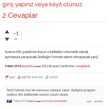
giriş yapınız
veya
kayıt olunuz
.
2 Cevaplar
–1
oy
tuxera ntfs yazılımını kurun o bellekleri otomatik olarak
açmanıza yarayacak (belleğin formatı sıkıntı olmayacak yani)
9 Mart 2016
pose34
(
58,240
puan)
tarafından
cevaplandı
Uzman
fat32 formati mac'de sorunsuz calisiyor zaten. dediginiz program
sadece ntfs disklerdeki soruna cozum oluyor.
9 Mart 2016
erkam
tarafından
yorumlandı
Uzman