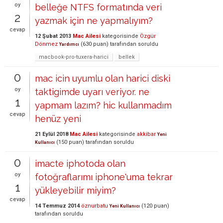
oy
belleğe NTFS formatında veri
2
yazmak için ne yapmalıyım?
cevap
12 Şubat 2013
Mac Ailesi
kategorisinde
Özgür
Dönmez
(
630
puan)
tarafından
soruldu
Yardımcı
macbook-pro-tuxera-harici
bellek
0
mac icin uyumlu olan harici diski
oy
taktigimde uyarı veriyor. ne
1
yapmam lazım? hic kullanmadım
cevap
henüz yeni
21 Eylül 2018
Mac Ailesi
kategorisinde
akkibar
Yeni
(
150
puan)
tarafından
soruldu
Kullanıcı
0
imacte iphotoda olan
oy
fotoğraflarımı iphone'uma tekrar
1
yükleyebilir miyim?
cevap
14 Temmuz 2014
öznurbatu
(
120
puan)
Yeni Kullanıcı
tarafından
soruldu