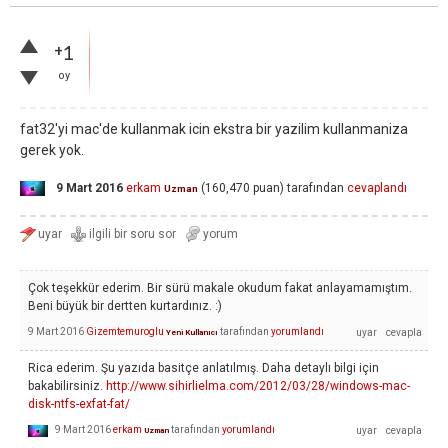
+1
oy
fat32'yi mac'de kullanmak icin ekstra bir yazilim kullanmaniza
gerek yok.
9 Mart 2016
erkam
(
160,470
puan)
tarafından
cevaplandı
Uzman
Çok teşekkür ederim. Bir sürü makale okudum fakat anlayamamıştım.
Beni büyük bir dertten kurtardınız. :)
9 Mart 2016
Gizemtemuroglu
tarafından
yorumlandı
Yeni Kullanıcı
Rica ederim. Şu yazıda basitçe anlatılmış. Daha detaylı bilgi için
bakabilirsiniz.
http://www.sihirlielma.com/2012/03/28/windows-mac-
disk-ntfs-exfat-fat/
9 Mart 2016
erkam
tarafından
yorumlandı
Uzman