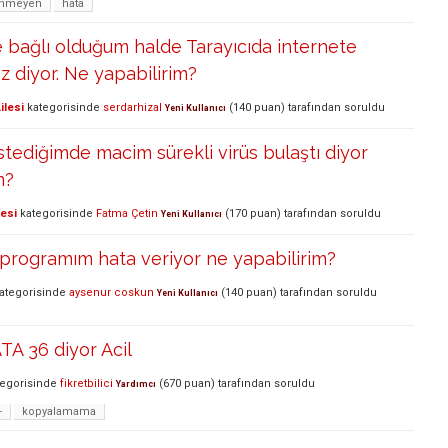
inmeyen
hata
 bağlı olduğum halde Tarayıcıda internete
iz diyor. Ne yapabilirim?
ilesi
kategorisinde
serdarhizal
(
140
puan)
tarafından
soruldu
Yeni Kullanıcı
istediğimde macim sürekli virüs bulaştı diyor
m?
lesi
kategorisinde
Fatma Çetin
(
170
puan)
tarafından
soruldu
Yeni Kullanıcı
programım hata veriyor ne yapabilirim?
ategorisinde
aysenur coskun
(
140
puan)
tarafından
soruldu
Yeni Kullanıcı
TA 36 diyor Acil
egorisinde
fikretbilici
(
670
puan)
tarafından
soruldu
Yardımcı
-
kopyalamama