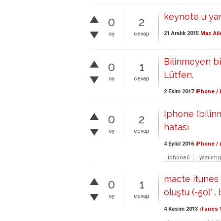
keynote u yanl
0
2
21 Aralık 2015
Mac Ail
oy
cevap
Bilinmeyen bi
0
1
Lütfen.
oy
cevap
2 Ekim 2017
iPhone / 
Iphone (bilin
0
2
hatası
oy
cevap
4 Eylül 2016
iPhone / 
iphone6
yazılım
macte itunes 
0
1
oluştu (-50)' 
oy
cevap
4 Kasım 2013
iTunes 