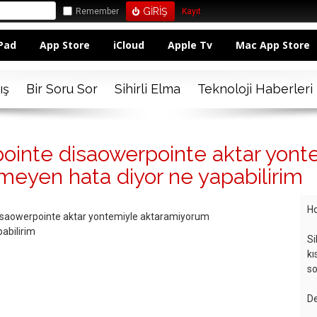
Remember
Kayıt
Pad
App Store
iCloud
Apple Tv
Mac App Store
ış
Bir Soru Sor
Sihirli Elma
Teknoloji Haberleri
ointe disaowerpointe aktar yont
meyen hata diyor ne yapabilirim
Ho
isaowerpointe aktar yontemiyle aktaramiyorum
abilirim
Si
kı
so
De