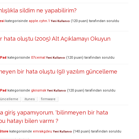
ışlıkla sildim ne yapabilirim?
esi
kategorisinde
apple.cyhn.1
(
120
puan)
tarafından
soruldu
Yeni Kullanıcı
r hata oluştu (2005) Alt Açıklamayı Okuyun
iPad
kategorisinde
07cemal
(
120
puan)
tarafından
soruldu
Yeni Kullanıcı
meyen bir hata oluştu (9)) yazılım güncelleme
iPad
kategorisinde
gknsmsk
(
120
puan)
tarafından
soruldu
Yeni Kullanıcı
güncelleme
itunes
firmware
a giriş yapamıyorum. 'bilinmeyen bir hata
. bu hatayı bilen varmı ?
Store
kategorisinde
emrakgdeu
(
140
puan)
tarafından
soruldu
Yeni Kullanıcı