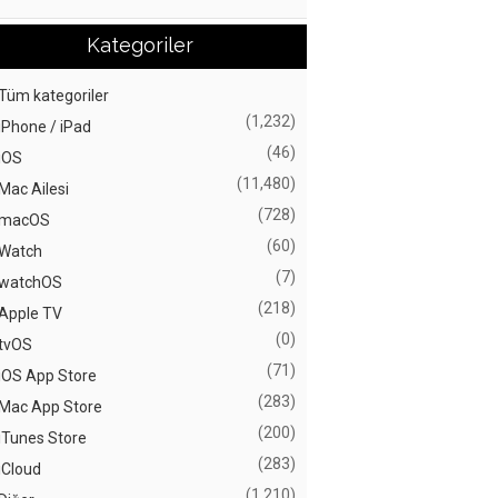
Kategoriler
Tüm kategoriler
(1,232)
iPhone / iPad
(46)
iOS
(11,480)
Mac Ailesi
(728)
macOS
(60)
Watch
(7)
watchOS
(218)
Apple TV
(0)
tvOS
(71)
iOS App Store
(283)
Mac App Store
(200)
iTunes Store
(283)
iCloud
(1,210)