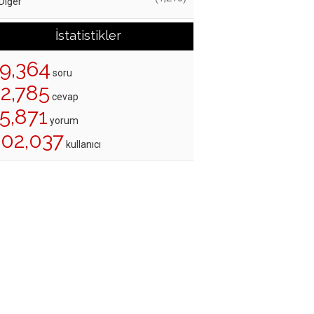
Diğer
İstatistikler
19,364
soru
22,785
cevap
5,871
yorum
202,037
kullanıcı