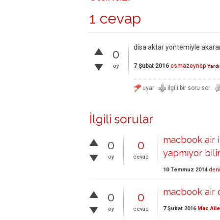
1 cevap
disa aktar yontemiyle akar
0
7 Şubat 2016
esmazeynep
oy
Yard
İlgili sorular
macbook air 
0
0
yapmıyor bili
oy
cevap
10 Temmuz 2014
den
macbook air 
0
0
7 Şubat 2016
Mac Aile
oy
cevap