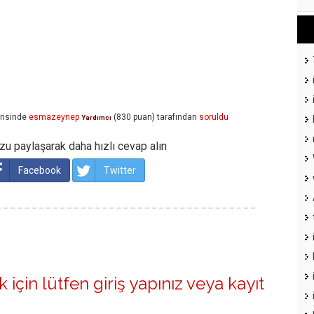
risinde
esmazeynep
(
830
puan)
tarafından
soruldu
Yardımcı
u paylaşarak daha hızlı cevap alın
Facebook
Twitter
 için lütfen
giriş yapınız
veya
kayıt