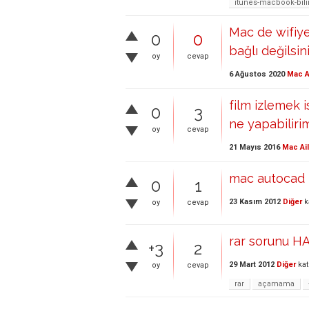
itunes-macbook-bil
Mac de wifiye
0
0
bağlı değilsin
oy
cevap
6 Ağustos 2020
Mac A
film izlemek 
0
3
ne yapabiliri
oy
cevap
21 Mayıs 2016
Mac Ai
mac autocad 
0
1
23 Kasım 2012
Diğer
k
oy
cevap
rar sorunu HA
+3
2
29 Mart 2012
Diğer
kat
oy
cevap
rar
açamama