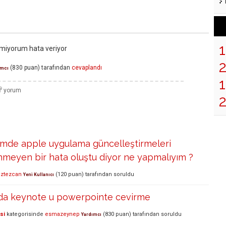
amiyorum hata veriyor
(
830
puan)
tarafından
cevaplandı
ımcı
1
imde apple uygulama güncelleştirmeleri
nmeyen bir hata oluştu diyor ne yapmalıyım ?
iztezcan
(
120
puan)
tarafından
soruldu
Yeni Kullanıcı
da keynote u powerpointe cevirme
si
kategorisinde
esmazeynep
(
830
puan)
tarafından
soruldu
Yardımcı