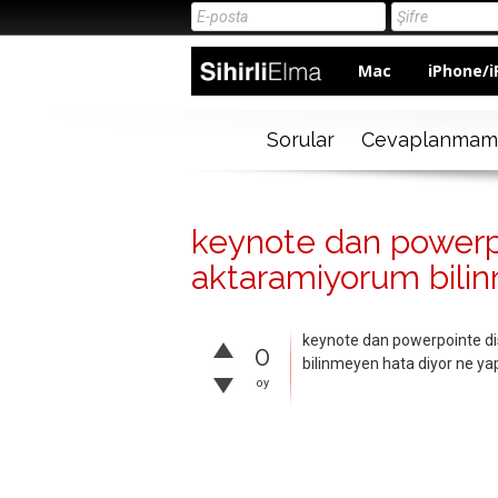
Mac
iPhone/i
Sorular
Cevaplanmam
keynote dan powerp
aktaramiyorum bilin
keynote dan powerpointe d
0
bilinmeyen hata diyor ne yap
oy