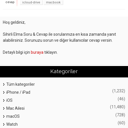
cevap
icloud-drive
macbook
Hoş geldiniz,
Sihirli Elma Soru & Cevap ile sorularınıza en kısa zamanda yanıt
alabilirsiniz. Sorunuzu sorun ve diğer kullanıcılar cevap versin.
Detaylı bilgi için
buraya
tıklayın.
Kategoriler
Tüm kategoriler
(1,232)
iPhone / iPad
(46)
iOS
(11,480)
Mac Ailesi
(728)
macOS
(60)
Watch