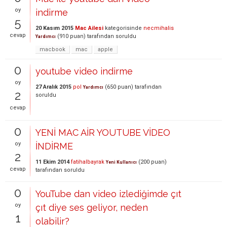
oy
indirme
5
20 Kasım 2015
Mac Ailesi
kategorisinde
necmihalis
cevap
(
910
puan)
tarafından
soruldu
Yardımcı
macbook
mac
apple
0
youtube video indirme
oy
27 Aralık 2015
pol
(
650
puan)
tarafından
Yardımcı
2
soruldu
cevap
0
YENİ MAC AİR YOUTUBE VİDEO
oy
İNDİRME
2
11 Ekim 2014
fatihalbayrak
(
200
puan)
Yeni Kullanıcı
cevap
tarafından
soruldu
0
YouTube dan video izlediğimde çıt
oy
çıt diye ses geliyor, neden
1
olabilir?