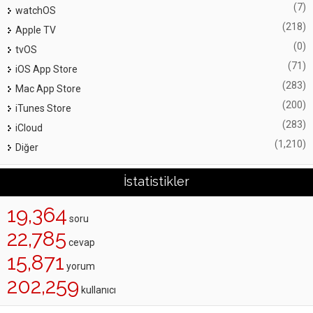
(7)
watchOS
(218)
Apple TV
(0)
tvOS
(71)
iOS App Store
(283)
Mac App Store
(200)
iTunes Store
(283)
iCloud
(1,210)
Diğer
İstatistikler
19,364
soru
22,785
cevap
15,871
yorum
202,259
kullanıcı