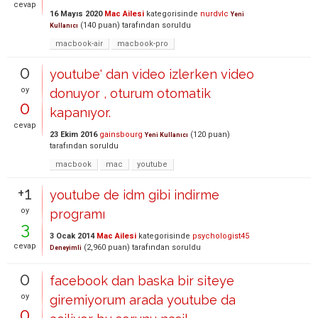
cevap
16 Mayıs 2020
Mac Ailesi
kategorisinde
nurdvlc
Yeni
(
140
puan)
tarafından
soruldu
Kullanıcı
macbook-air
macbook-pro
0
youtube' dan video izlerken video
oy
donuyor , oturum otomatik
0
kapanıyor.
cevap
23 Ekim 2016
gainsbourg
(
120
puan)
Yeni Kullanıcı
tarafından
soruldu
macbook
mac
youtube
+1
youtube de idm gibi indirme
oy
programı
3
3 Ocak 2014
Mac Ailesi
kategorisinde
psychologist45
cevap
(
2,960
puan)
tarafından
soruldu
Deneyimli
0
facebook dan baska bir siteye
oy
giremiyorum arada youtube da
0