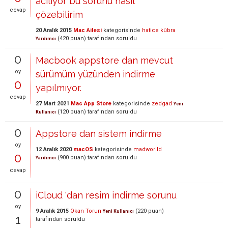
aciliyor bu sorunu nasil
cevap
çözebilirim
20 Aralık 2015
Mac Ailesi
kategorisinde
hatice kübra
(
420
puan)
tarafından
soruldu
Yardımcı
0
Macbook appstore dan mevcut
oy
sürümüm yüzünden indirme
0
yapılmıyor.
cevap
27 Mart 2021
Mac App Store
kategorisinde
zedgad
Yeni
(
120
puan)
tarafından
soruldu
Kullanıcı
0
Appstore dan sistem indirme
oy
12 Aralık 2020
macOS
kategorisinde
madworlld
0
(
900
puan)
tarafından
soruldu
Yardımcı
cevap
0
iCloud 'dan resim indirme sorunu
oy
9 Aralık 2015
Okan Torun
(
220
puan)
Yeni Kullanıcı
1
tarafından
soruldu