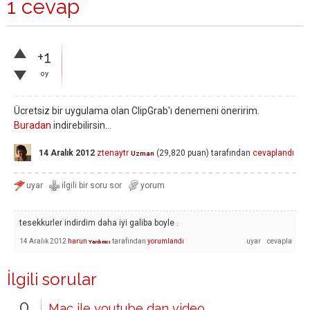
1 cevap
+1
oy
Ücretsiz bir uygulama olan ClipGrab'ı denemeni öneririm.
Buradan
indirebilirsin...
14 Aralık 2012
ztenaytr
(
29,820
puan)
tarafından
cevaplandı
Uzman
tesekkurler indirdim daha iyi galiba boyle .
14 Aralık 2012
harun
tarafından
yorumlandı
Yardımcı
İlgili sorular
0
Mac ile youtube dan video