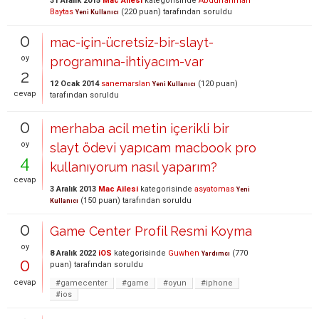
31 Aralık 2015
Mac Ailesi
kategorisinde
Abdurrahman
Baytas
(
220
puan)
tarafından
soruldu
Yeni Kullanıcı
0
mac-için-ücretsiz-bir-slayt-
oy
programına-ihtiyacım-var
2
12 Ocak 2014
sanemarslan
(
120
puan)
Yeni Kullanıcı
cevap
tarafından
soruldu
0
merhaba acil metin içerikli bir
oy
slayt ödevi yapıcam macbook pro
4
kullanıyorum nasıl yaparım?
cevap
3 Aralık 2013
Mac Ailesi
kategorisinde
asyatomas
Yeni
(
150
puan)
tarafından
soruldu
Kullanıcı
0
Game Center Profil Resmi Koyma
oy
8 Aralık 2022
iOS
kategorisinde
Guwhen
(
770
Yardımcı
0
puan)
tarafından
soruldu
cevap
#gamecenter
#game
#oyun
#iphone
#ios