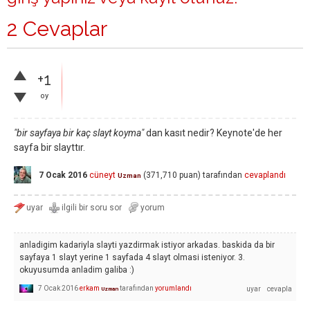
2 Cevaplar
+1
oy
"bir sayfaya bir kaç slayt koyma"
dan kasıt nedir? Keynote'de her
sayfa bir slayttır.
7 Ocak 2016
cüneyt
(
371,710
puan)
tarafından
cevaplandı
Uzman
anladigim kadariyla slayti yazdirmak istiyor arkadas. baskida da bir
sayfaya 1 slayt yerine 1 sayfada 4 slayt olmasi isteniyor. 3.
okuyusumda anladim galiba :)
7 Ocak 2016
erkam
tarafından
yorumlandı
Uzman