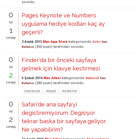
soruldu
0
Pages Keynote ve Numbers
oy
uygulama hediye kodları kaç ay
1
geçerli?
cevap
2 Aralık 2013
Mac App Store
kategorisinde
doko
Yeni
(
350
puan)
tarafından
soruldu
Kullanıcı
0
Finder'da bir önceki sayfaya
oy
gelmek için klavye kestirmesi
2
5 Şubat 2016
Mac Ailesi
kategorisinde
atakandl
Yeni
cevap
(
280
puan)
tarafından
soruldu
Kullanıcı
macbook
klavye
kestirme
0
Safari'de ana sayfa'yi
oy
degistiremiyorum. Degisiyor
2
tekrar baska bir sayfaya geliyor.
cevap
Ne yapabilirim?