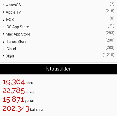
(7)
watchOS
(218)
Apple TV
(0)
tvOS
(71)
iOS App Store
(283)
Mac App Store
(200)
iTunes Store
(283)
iCloud
(1,210)
Diğer
İstatistikler
19,364
soru
22,785
cevap
15,871
yorum
202,343
kullanıcı