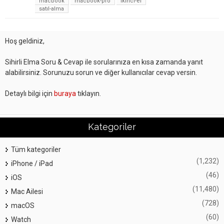
macbook
macbook-pro
ikinci-el
satıl-alma
Hoş geldiniz,
Sihirli Elma Soru & Cevap ile sorularınıza en kısa zamanda yanıt
alabilirsiniz. Sorunuzu sorun ve diğer kullanıcılar cevap versin.
Detaylı bilgi için
buraya
tıklayın.
Kategoriler
Tüm kategoriler
(1,232)
iPhone / iPad
(46)
iOS
(11,480)
Mac Ailesi
(728)
macOS
(60)
Watch