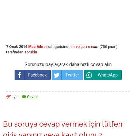
7 Ocak 2016
Mac Ailesi
kategorisinde
mrvblgc
(
750
puan)
Yardımcı
tarafından
soruldu
Sorunuzu paylaşarak daha hızlı cevap alın
Facebook
Twitter
WhatsApp
Bu soruya cevap vermek için lütfen
giriş yapınız
veya
kayıt olunuz
.