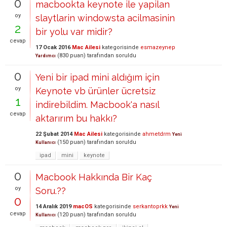
0
macbookta keynote ile yapilan
oy
slaytlarin windowsta acilmasinin
2
bir yolu var midir?
cevap
17 Ocak 2016
Mac Ailesi
kategorisinde
esmazeynep
(
830
puan)
tarafından
soruldu
Yardımcı
0
Yeni bir ipad mini aldığım için
oy
Keynote vb ürünler ücretsiz
1
indirebildim. Macbook'a nasıl
cevap
aktarırım bu hakkı?
22 Şubat 2014
Mac Ailesi
kategorisinde
ahmetdrm
Yeni
(
150
puan)
tarafından
soruldu
Kullanıcı
ipad
mini
keynote
0
Macbook Hakkında Bir Kaç
oy
Soru.??
0
14 Aralık 2019
macOS
kategorisinde
serkantoprkk
Yeni
cevap
(
120
puan)
tarafından
soruldu
Kullanıcı