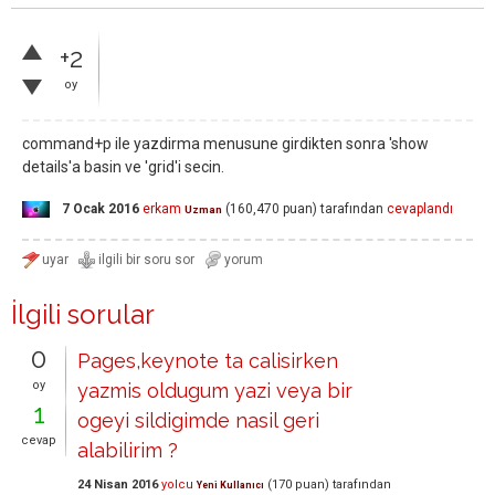
+2
oy
command+p ile yazdirma menusune girdikten sonra 'show
details'a basin ve 'grid'i secin.
7 Ocak 2016
erkam
(
160,470
puan)
tarafından
cevaplandı
Uzman
İlgili sorular
0
Pages,keynote ta calisirken
oy
yazmis oldugum yazi veya bir
1
ogeyi sildigimde nasil geri
cevap
alabilirim ?
24 Nisan 2016
yolcu
(
170
puan)
tarafından
Yeni Kullanıcı