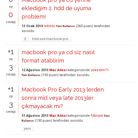
oy
eklediğim 2. hdd de uyuma
0
problemi
cevap
13 Ocak 2014
leblebi
(
260
puan)
tarafından
Yeni Kullanıcı
soruldu
2
hdd-ssd-macbook-pro
+1
macbook pro ya cd siz nasıl
oy
format atablirim
3
12 Ağustos 2013
Mac Ailesi
kategorisinde
yokeden71
cevap
(
150
puan)
tarafından
soruldu
Yeni Kullanıcı
+1
Macbook Pro Early 2013 lerden
oy
sonra mid veya late 2013ler
3
çıkmayacak mı?
cevap
31 Ağustos 2013
Mac Ailesi
kategorisinde
fdbnyst
Yeni
(
130
puan)
tarafından
soruldu
Kullanıcı
yeni