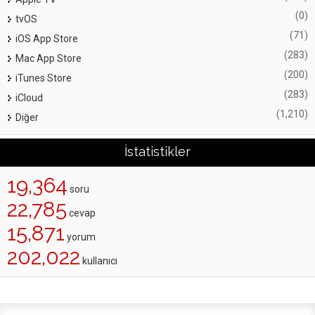
(0)
tvOS
(71)
iOS App Store
(283)
Mac App Store
(200)
iTunes Store
(283)
iCloud
(1,210)
Diğer
İstatistikler
19,364
soru
22,785
cevap
15,871
yorum
202,022
kullanıcı