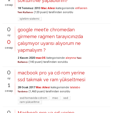
soktum.Ne yapabilirim?
cevap
18 Temmuz 2013
Mac Ailesi
kategorisinde
elifseren
(
120
puan)
tarafından
soruldu
Yeni Kullanıcı
işletim-sistemi
0
google meet'e chromedan
oy
girmeme rağmen tarayıcınızda
0
çalışmıyor uyarısı alıyorum ne
cevap
yapmalıyım ?
2 Kasım 2020
macOS
kategorisinde
aleynna
Yeni
(
140
puan)
tarafından
soruldu
Kullanıcı
0
macbook pro ya cd-rom yerine
oy
ssd takmak ve ram yükseltmesi
1
28 Ocak 2017
Mac Ailesi
kategorisinde
lalalabo
cevap
(
1,460
puan)
tarafından
soruldu
Yardımcı
ssd-tornavida-cdrom
mac
ssd
ram-yükseltme
0
Macbook pro ya cd yerine