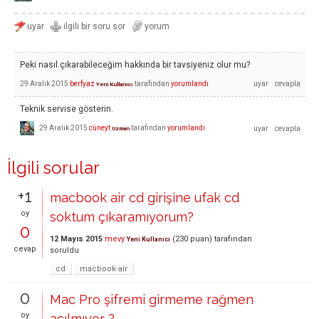
Peki nasıl çıkarabileceğim hakkında bir tavsiyeniz olur mu?
29 Aralık 2015
berfyaz
tarafından
yorumlandı
Yeni Kullanıcı
Teknik servise gösterin.
29 Aralık 2015
cüneyt
tarafından
yorumlandı
Uzman
İlgili sorular
+1
macbook air cd girişine ufak cd
oy
soktum çıkaramıyorum?
0
12 Mayıs 2015
mevy
(
230
puan)
tarafından
Yeni Kullanıcı
cevap
soruldu
cd
macbook-air
0
Mac Pro şifremi girmeme rağmen
oy
açılmıyor ?