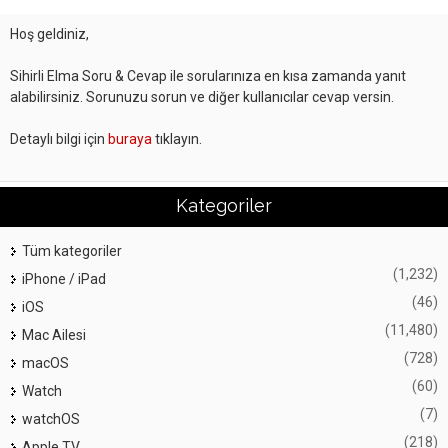
Hoş geldiniz,
Sihirli Elma Soru & Cevap ile sorularınıza en kısa zamanda yanıt
alabilirsiniz. Sorunuzu sorun ve diğer kullanıcılar cevap versin.
Detaylı bilgi için
buraya
tıklayın.
Kategoriler
Tüm kategoriler
(1,232)
iPhone / iPad
(46)
iOS
(11,480)
Mac Ailesi
(728)
macOS
(60)
Watch
(7)
watchOS
(218)
Apple TV