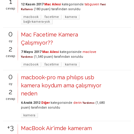
1
12 Kasım 2017
Mac Ailesi
kategorisinde
tabguven
Yeni
cevap
(
180
puan)
tarafından
soruldu
Kullanıcı
macbook
facetime
kamera
bağlı-kamera-yok
0
Mac Facetime Kamera
oy
Çalışmıyor??
2
7 Mayıs 2017
Mac Ailesi
kategorisinde
maclove
cevap
(
1,540
puan)
tarafından
soruldu
Yardımcı
macbook
facetime
kamera
0
macbook-pro ma phılıps usb
oy
kamera koydum ama çalışmıyor
2
neden
cevap
6 Aralık 2012
Diğer
kategorisinde
derin
(
1,680
Yardımcı
puan)
tarafından
soruldu
kamera
+3
MacBook Air'imde kameram