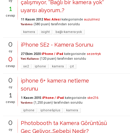
oy
çalışmıyor, ''Bağlı bir kamera yok''
1
uyarısı alıyorum..?
cevap
11 Kasım 2012
Mac Ailesi
kategorisinde
auzulmez
(
580
puan)
tarafından
soruldu
Yardımcı
kamera
isight
bağlı-kamera-yok
0
iPhone SE2 - Kamera Sorunu
oy
27 Ekim 2020
iPhone / iPad
kategorisinde
sezertryk
0
(
120
puan)
tarafından
soruldu
Yeni Kullanıcı
cevap
se2
iphone
kamera
çıt
0
iphone 6+ kamera netleme
oy
sorunu
1
1 Kasım 2015
iPhone / iPad
kategorisinde
ske216
cevap
(
1,250
puan)
tarafından
soruldu
Yardımcı
iphone
iphone6plus
kamera
0
Photobooth ta Kamera Görüntüsü
oy
Geç Geliyor...Sebebi Nedir?