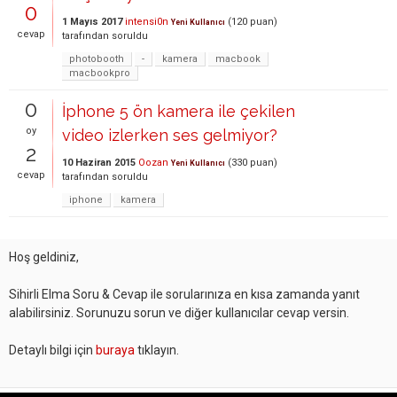
0
1 Mayıs 2017
intensi0n
(
120
puan)
Yeni Kullanıcı
cevap
tarafından
soruldu
photobooth
-
kamera
macbook
macbookpro
0
İphone 5 ön kamera ile çekilen
oy
video izlerken ses gelmiyor?
2
10 Haziran 2015
Oozan
(
330
puan)
Yeni Kullanıcı
cevap
tarafından
soruldu
iphone
kamera
Hoş geldiniz,
Sihirli Elma Soru & Cevap ile sorularınıza en kısa zamanda yanıt
alabilirsiniz. Sorunuzu sorun ve diğer kullanıcılar cevap versin.
Detaylı bilgi için
buraya
tıklayın.