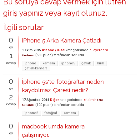
Bu soruya cevap vermek için lütfen
giriş yapınız
veya
kayıt olunuz
.
İlgili sorular
0
iPhone 5 Arka Kamera Çatladı
oy
1 Ekim 2015
iPhone / iPad
kategorisinde
dilayerdem
1
(
560
puan)
tarafından
soruldu
Yardımcı
cevap
iphone
kamera
iphone5
çatlak
kırık
çatlak-kamera
0
İphone 5s'te fotoğraflar neden
oy
kaydolmaz. Çaresi nedir?
2
17 Ağustos 2014
Diğer
kategorisinde
krisimir
Yeni
cevap
(
120
puan)
tarafından
soruldu
Kullanıcı
iphone5
fotoğraf
kamera
0
macbook umda kamera
oy
çalışmıyor.