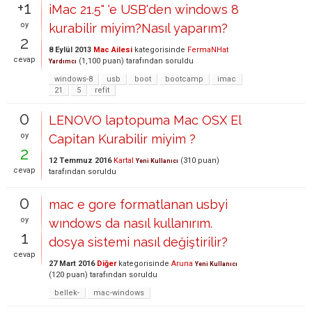
+1
iMac 21.5" 'e USB'den windows 8
oy
kurabilir miyim?Nasıl yaparım?
2
8 Eylül 2013
Mac Ailesi
kategorisinde
FermaNHat
cevap
(
1,100
puan)
tarafından
soruldu
Yardımcı
windows-8
usb
boot
bootcamp
imac
21
5
refit
0
LENOVO laptopuma Mac OSX El
oy
Capitan Kurabilir miyim ?
2
12 Temmuz 2016
Kartal
(
310
puan)
Yeni Kullanıcı
cevap
tarafından
soruldu
0
mac e gore formatlanan usbyi
oy
wındows da nasıl kullanırım.
1
dosya sistemi nasıl değiştirilir?
cevap
27 Mart 2016
Diğer
kategorisinde
Aruna
Yeni Kullanıcı
(
120
puan)
tarafından
soruldu
bellek-
mac-windows