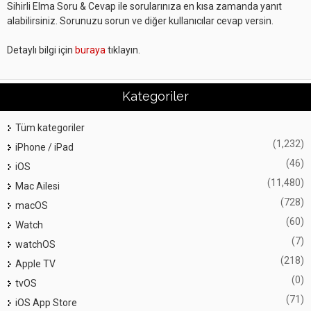
Sihirli Elma Soru & Cevap ile sorularınıza en kısa zamanda yanıt
alabilirsiniz. Sorunuzu sorun ve diğer kullanıcılar cevap versin.
Detaylı bilgi için
buraya
tıklayın.
Kategoriler
Tüm kategoriler
(1,232)
iPhone / iPad
(46)
iOS
(11,480)
Mac Ailesi
(728)
macOS
(60)
Watch
(7)
watchOS
(218)
Apple TV
(0)
tvOS
(71)
iOS App Store