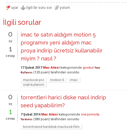
İlgili sorular
0
imac te satın aldığım motion 5
oy
programını yeni aldığım mac
1
proya indirip ücretsiz kullanabilir
cevap
miyim ? nasıl ?
17 Şubat 2017
Mac Ailesi
kategorisinde
gookul
Yeni
(
120
puan)
tarafından
soruldu
Kullanıcı
macbook-pro
motion-5
imac
orak-kullanım
0
torrentleri harici diske nasıl indirip
oy
seed yapabilirim?
1
7 Şubat 2014
Mac Ailesi
kategorisinde
mezomorta
cevap
(
580
puan)
tarafından
soruldu
Yardımcı
torrent-seed-harddisk-macbook-film