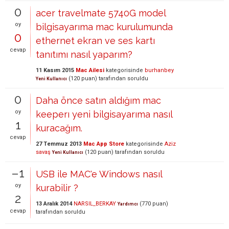
0
acer travelmate 5740G model
oy
bilgisayarıma mac kurulumunda
0
ethernet ekran ve ses kartı
cevap
tanıtımı nasıl yaparım?
11 Kasım 2015
Mac Ailesi
kategorisinde
burhanbey
(
120
puan)
tarafından
soruldu
Yeni Kullanıcı
0
Daha önce satın aldığım mac
oy
keeperı yeni bilgisayarıma nasıl
1
kuracağım.
cevap
27 Temmuz 2013
Mac App Store
kategorisinde
Aziz
savaş
(
120
puan)
tarafından
soruldu
Yeni Kullanıcı
–1
USB ile MAC'e Windows nasıl
oy
kurabilir ?
2
13 Aralık 2014
NARSIL_BERKAY
(
770
puan)
Yardımcı
cevap
tarafından
soruldu