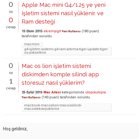
0
Apple Mac mini G4/1.25 ye yeni
oy
işletim sistemi nasıl yüklenir. ve
0
Ram desteği
cevap
15 Ekim 2015
ekremyigit
(
180
puan)
Yeni Kullanıcı
tarafından
soruldu
macmini-
g4-işletim-sistemi-g4-ram-artırma-tiger-update-tiger-
os-yükseltme
0
Mac os lion işletim sistemi
oy
diskimden komple silindi app
1
storesuz nasıl yüklerim?
cevap
25 Eylül 2015
Mac Ailesi
kategorisinde
utopiautopia
(
140
puan)
tarafından
soruldu
Yeni Kullanıcı
macbook-macoslion-macossilindi-
macostekraryukleme
Hoş geldiniz,