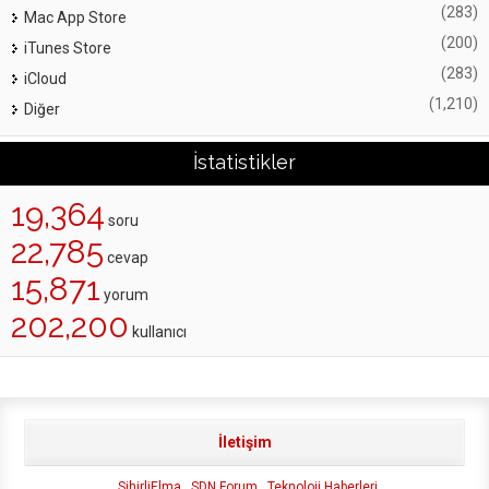
(283)
Mac App Store
(200)
iTunes Store
(283)
iCloud
(1,210)
Diğer
İstatistikler
19,364
soru
22,785
cevap
15,871
yorum
202,200
kullanıcı
İletişim
SihirliElma
SDN Forum
Teknoloji Haberleri