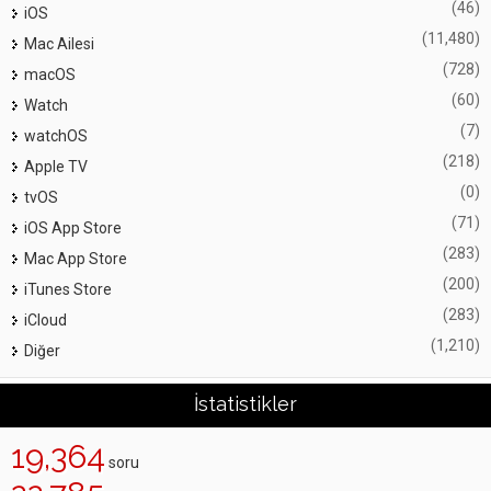
(46)
iOS
(11,480)
Mac Ailesi
(728)
macOS
(60)
Watch
(7)
watchOS
(218)
Apple TV
(0)
tvOS
(71)
iOS App Store
(283)
Mac App Store
(200)
iTunes Store
(283)
iCloud
(1,210)
Diğer
İstatistikler
19,364
soru