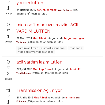
oy
yardım lutfen
1
24 Haziran 2015
goruntucambazi
(
120
Yeni Kullanıcı
cevap
puan)
tarafından
soruldu
0
microsoft mac uyusmazligi ACIL
oy
YARDIM LUTFEN
1
21 Mart 2014
Mac Ailesi
kategorisinde
begumaydogan
cevap
(
930
puan)
tarafından
soruldu
Yardımcı
yardim-acil-mac-uyusmazlik-windows-
macbook
video-aktarma-videooynatici
0
acil yardım lazım lutfen
oy
27 Eylül 2013
Mac App Store
kategorisinde
faruk_47
2
(
240
puan)
tarafından
soruldu
Yeni Kullanıcı
cevap
+1
Transmission Açılmıyor
oy
21 Aralık 2012
Mac Ailesi
kategorisinde
ahmettx
Yeni
1
(
260
puan)
tarafından
soruldu
Kullanıcı