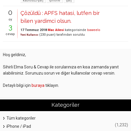
kablosuz-şarj
iphone
şarj
0
Çözüldü : APFS hatasi, lutfen bir
oy
bilen yardimci olsun.
3
17 Temmuz 2018
Mac Ailesi
kategorisinde
baweelo
cevap
(
230
puan)
tarafından
soruldu
Yeni Kullanıcı
Hoş geldiniz,
Sihirli Elma Soru & Cevap ile sorularınıza en kısa zamanda yanıt
alabilirsiniz. Sorunuzu sorun ve diğer kullanıcılar cevap versin.
Detaylı bilgi için
buraya
tıklayın.
Kategoriler
Tüm kategoriler
(1,232)
iPhone / iPad