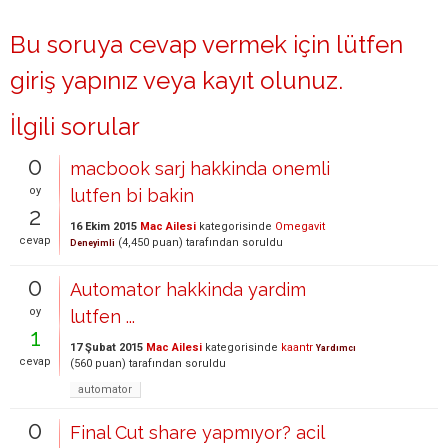
Bu soruya cevap vermek için lütfen
giriş yapınız
veya
kayıt olunuz
.
İlgili sorular
0
macbook sarj hakkinda onemli
oy
lutfen bi bakin
2
16 Ekim 2015
Mac Ailesi
kategorisinde
Omegavit
cevap
(
4,450
puan)
tarafından
soruldu
Deneyimli
0
Automator hakkinda yardim
oy
lutfen ...
1
17 Şubat 2015
Mac Ailesi
kategorisinde
kaantr
Yardımcı
cevap
(
560
puan)
tarafından
soruldu
automator
0
Final Cut share yapmıyor? acil