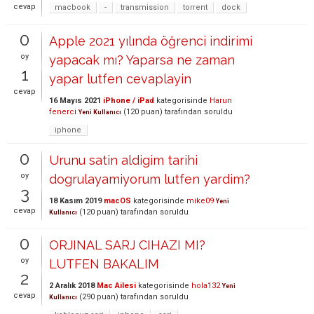
cevap
macbook
-
transmission
torrent
dock
0
Apple 2021 yılında öğrenci indirimi
oy
yapacak mı? Yaparsa ne zaman
1
yapar lutfen cevaplayin
cevap
16 Mayıs 2021
iPhone / iPad
kategorisinde
Harun
fenerci
(
120
puan)
tarafından
soruldu
Yeni Kullanıcı
iphone
0
Urunu satin aldigim tarihi
oy
dogrulayamiyorum lutfen yardim?
3
18 Kasım 2019
macOS
kategorisinde
mike09
Yeni
cevap
(
120
puan)
tarafından
soruldu
Kullanıcı
0
ORJINAL SARJ CIHAZI MI?
oy
LUTFEN BAKALIM
2
2 Aralık 2018
Mac Ailesi
kategorisinde
hola132
Yeni
cevap
(
290
puan)
tarafından
soruldu
Kullanıcı