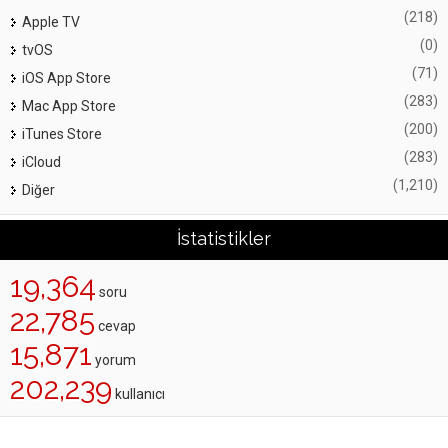
(218)
Apple TV
(0)
tvOS
(71)
iOS App Store
(283)
Mac App Store
(200)
iTunes Store
(283)
iCloud
(1,210)
Diğer
İstatistikler
19,364
soru
22,785
cevap
15,871
yorum
202,239
kullanıcı