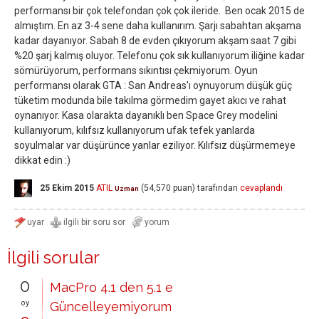
performansı bir çok telefondan çok çok ileride. Ben ocak 2015 de
almıştım. En az 3-4 sene daha kullanırım. Şarjı sabahtan akşama
kadar dayanıyor. Sabah 8 de evden çıkıyorum akşam saat 7 gibi
%20 şarj kalmış oluyor. Telefonu çok sık kullanıyorum iliğine kadar
sömürüyorum, performans sıkıntısı çekmiyorum. Oyun
performansı olarak GTA : San Andreas'ı oynuyorum düşük güç
tüketim modunda bile takılma görmedim gayet akıcı ve rahat
oynanıyor. Kasa olarakta dayanıklı ben Space Grey modelini
kullanıyorum, kılıfsız kullanıyorum ufak tefek yanlarda
soyulmalar var düşürünce yanlar eziliyor. Kılıfsız düşürmemeye
dikkat edin :)
25 Ekim 2015
ATIL
(
54,570
puan)
tarafından
cevaplandı
Uzman
İlgili sorular
0
MacPro 4.1 den 5.1 e
oy
Güncelleyemiyorum