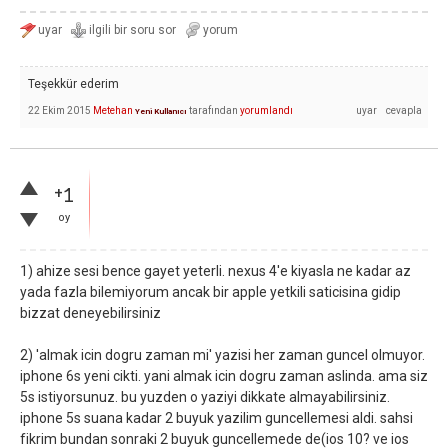
Teşekkür ederim
22 Ekim 2015
Metehan
tarafından
yorumlandı
Yeni Kullanıcı
+1
oy
1) ahize sesi bence gayet yeterli. nexus 4'e kiyasla ne kadar az
yada fazla bilemiyorum ancak bir apple yetkili saticisina gidip
bizzat deneyebilirsiniz
2) 'almak icin dogru zaman mi' yazisi her zaman guncel olmuyor.
iphone 6s yeni cikti. yani almak icin dogru zaman aslinda. ama siz
5s istiyorsunuz. bu yuzden o yaziyi dikkate almayabilirsiniz.
iphone 5s suana kadar 2 buyuk yazilim guncellemesi aldi. sahsi
fikrim bundan sonraki 2 buyuk guncellemede de(ios 10? ve ios