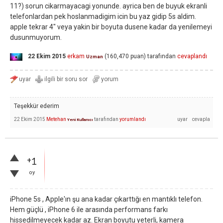
11?) sorun cikarmayacagi yonunde. ayrica ben de buyuk ekranli
telefonlardan pek hoslanmadigim icin bu yaz gidip 5s aldim.
apple tekrar 4" veya yakin bir boyuta dusene kadar da yenilemeyi
dusunmuyorum.
22 Ekim 2015
erkam
(
160,470
puan)
tarafından
cevaplandı
Uzman
Teşekkür ederim
22 Ekim 2015
Metehan
tarafından
yorumlandı
Yeni Kullanıcı
+1
oy
iPhone 5s , Apple'ın şu ana kadar çıkarttığı en mantıklı telefon.
Hem güçlü , iPhone 6 ile arasında performans farkı
hissedilmeyecek kadar az. Ekran boyutu yeterli, kamera