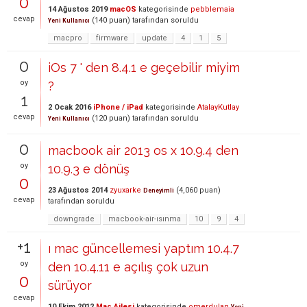
0
14 Ağustos 2019
macOS
kategorisinde
pebblemaia
cevap
(
140
puan)
tarafından
soruldu
Yeni Kullanıcı
macpro
firmware
update
4
1
5
0
iOs 7 ' den 8.4.1 e geçebilir miyim
oy
?
1
2 Ocak 2016
iPhone / iPad
kategorisinde
AtalayKutlay
cevap
(
120
puan)
tarafından
soruldu
Yeni Kullanıcı
0
macbook air 2013 os x 10.9.4 den
oy
10.9.3 e dönüş
0
23 Ağustos 2014
zyuxarke
(
4,060
puan)
Deneyimli
cevap
tarafından
soruldu
downgrade
macbook-air-ısınma
10
9
4
+1
ı mac güncellemesi yaptım 10.4.7
oy
den 10.4.11 e açılış çok uzun
0
sürüyor
cevap
10 Ekim 2012
Mac Ailesi
kategorisinde
omerdulan
Yeni