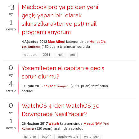
+3
Macbook pro ya pc den yeni
oy
geçiş yapan biri olarak
1
sıkınsız(karakter ve pst) mail
cevap
programı arıyorum.
4 Ağustos 2012
Mac Ailesi
kategorisinde
HondaCrx
(
150
puan)
tarafından
soruldu
Yeni Kullanıcı
outlook
2011
mail
pst
0
Yosemiteden el capitan e geçiş
oy
sorun olurmu?
4
11 Eylül 2015
Kevser
(
7,680
puan)
tarafından
Deneyimli
cevap
soruldu
0
WatchOS 4 'den WatchOS 3'e
oy
Downgrade Nasıl Yapılır?
1
26 Haziran 2017
Watch
kategorisinde
MesutiNAM
Yeni
cevap
(
220
puan)
tarafından
soruldu
Kullanıcı
iphone
ios-11
apple-watch
watchos4