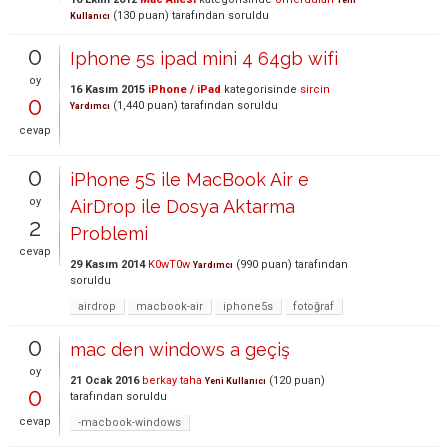
(
130
puan)
tarafından
soruldu
Kullanıcı
0
Iphone 5s ipad mini 4 64gb wifi
oy
16 Kasım 2015
iPhone / iPad
kategorisinde
sircin
0
(
1,440
puan)
tarafından
soruldu
Yardımcı
cevap
0
iPhone 5S ile MacBook Air e
oy
AirDrop ile Dosya Aktarma
2
Problemi
cevap
29 Kasım 2014
K0wT0w
(
990
puan)
tarafından
Yardımcı
soruldu
airdrop
macbook-air
iphone5s
fotoğraf
0
mac den windows a geçiş
oy
21 Ocak 2016
berkay taha
(
120
puan)
Yeni Kullanıcı
0
tarafından
soruldu
cevap
-macbook-windows