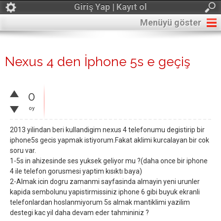
Giriş Yap | Kayıt ol
Menüyü göster
Nexus 4 den İphone 5s e geçiş
0
oy
2013 yilindan beri kullandigim nexus 4 telefonumu degistirip bir
iphone5s gecis yapmak istiyorum.Fakat aklimi kurcalayan bir cok
soru var.
1-5s in ahizesinde ses yuksek geliyor mu ?(daha once bir iphone
4 ile telefon gorusmesi yaptim kısıktı baya)
2-Almak icin dogru zamanmi sayfasinda almayin yeni urunler
kapida sembolunu yapistirmissiniz iphone 6 gibi buyuk ekranli
telefonlardan hoslanmiyorum 5s almak mantiklimi yazilim
destegi kac yil daha devam eder tahmininiz ?