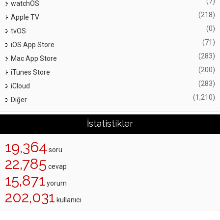
(7)
watchOS
(218)
Apple TV
(0)
tvOS
(71)
iOS App Store
(283)
Mac App Store
(200)
iTunes Store
(283)
iCloud
(1,210)
Diğer
İstatistikler
19,364
soru
22,785
cevap
15,871
yorum
202,031
kullanıcı