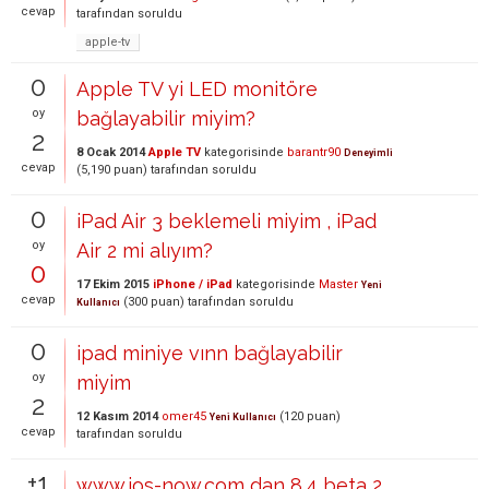
cevap
tarafından
soruldu
apple-tv
0
Apple TV yi LED monitöre
oy
bağlayabilir miyim?
2
8 Ocak 2014
Apple TV
kategorisinde
barantr90
Deneyimli
cevap
(
5,190
puan)
tarafından
soruldu
0
iPad Air 3 beklemeli miyim , iPad
oy
Air 2 mi alıyım?
0
17 Ekim 2015
iPhone / iPad
kategorisinde
Master
Yeni
cevap
(
300
puan)
tarafından
soruldu
Kullanıcı
0
ipad miniye vınn bağlayabilir
oy
miyim
2
12 Kasım 2014
omer45
(
120
puan)
Yeni Kullanıcı
cevap
tarafından
soruldu
+1
www.ios-now.com dan 8.4 beta 2