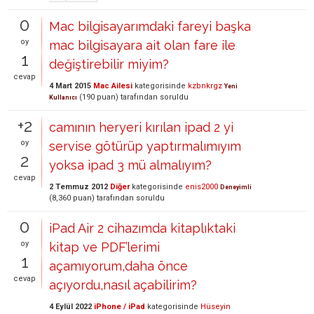
0
Mac bilgisayarımdaki fareyi başka
oy
mac bilgisayara ait olan fare ile
1
değiştirebilir miyim?
cevap
4 Mart 2015
Mac Ailesi
kategorisinde
kzbnkrgz
Yeni
(
190
puan)
tarafından
soruldu
Kullanıcı
+2
camının heryeri kırılan ipad 2 yi
oy
servise götürüp yaptırmalımıyım
2
yoksa ipad 3 mü almalıyım?
cevap
2 Temmuz 2012
Diğer
kategorisinde
enis2000
Deneyimli
(
8,360
puan)
tarafından
soruldu
0
iPad Air 2 cihazımda kitaplıktaki
oy
kitap ve PDF’lerimi
1
açamıyorum,daha önce
cevap
açıyordu,nasıl açabilirim?
4 Eylül 2022
iPhone / iPad
kategorisinde
Hüseyin