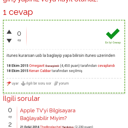
1 cevap
0
oy
En İyi Cevap
itunes kurarsan usb la baglayip yapa bilirsin itunes uzerinden
18 Ekim 2015
Omegavit
(
4,450
puan)
tarafından
cevaplandı
Deneyimli
18 Ekim 2015
Kenan Cabbar
tarafından
seçilmiş
İlgili sorular
0
Apple TV'yi Bilgisayara
oy
Bağlayabilir Miyim?
2
21 Eylül 2014
TheAnglachel
(
2,230
puan)
Yardımcı