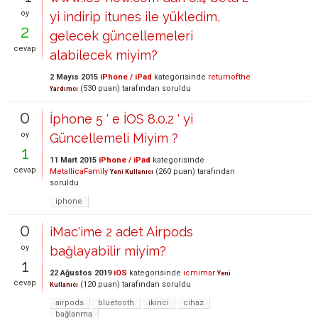
oy
yi indirip itunes ile yükledim,
2
gelecek güncellemeleri
cevap
alabilecek miyim?
2 Mayıs 2015
iPhone / iPad
kategorisinde
returnofthe
(
530
puan)
tarafından
soruldu
Yardımcı
0
İphone 5 ' e İOS 8.0.2 ' yi
oy
Güncellemeli Miyim ?
1
11 Mart 2015
iPhone / iPad
kategorisinde
cevap
MetallicaFamily
(
260
puan)
tarafından
Yeni Kullanıcı
soruldu
iphone
0
iMac'ime 2 adet Airpods
oy
bağlayabilir miyim?
1
22 Ağustos 2019
iOS
kategorisinde
icmimar
Yeni
cevap
(
120
puan)
tarafından
soruldu
Kullanıcı
airpods
bluetooth
ikinci
cihaz
bağlanma