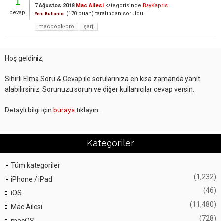
1
7 Ağustos 2018
Mac Ailesi
kategorisinde
BayKapris
cevap
(
170
puan)
tarafından
soruldu
Yeni Kullanıcı
macbook-pro
şarj
Hoş geldiniz,
Sihirli Elma Soru & Cevap ile sorularınıza en kısa zamanda yanıt
alabilirsiniz. Sorunuzu sorun ve diğer kullanıcılar cevap versin.
Detaylı bilgi için
buraya
tıklayın.
Kategoriler
Tüm kategoriler
(1,232)
iPhone / iPad
(46)
iOS
(11,480)
Mac Ailesi
(728)
macOS