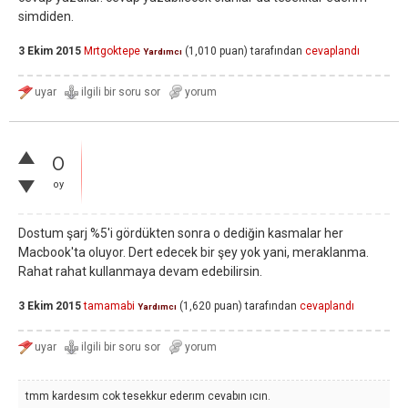
simdiden.
3 Ekim 2015
Mrtgoktepe
(
1,010
puan)
tarafından
cevaplandı
Yardımcı
0
oy
Dostum şarj %5'i gördükten sonra o dediğin kasmalar her
Macbook'ta oluyor. Dert edecek bir şey yok yani, meraklanma.
Rahat rahat kullanmaya devam edebilirsin.
3 Ekim 2015
tamamabi
(
1,620
puan)
tarafından
cevaplandı
Yardımcı
tmm kardesım cok tesekkur ederım cevabın ıcın.