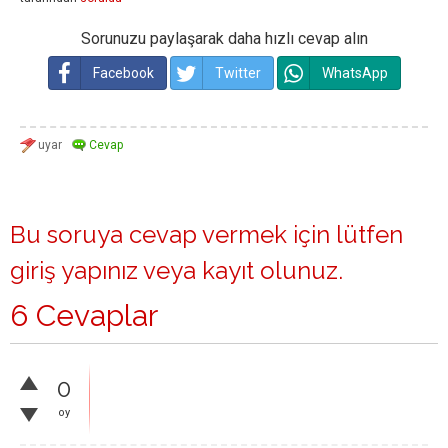
Sorunuzu paylaşarak daha hızlı cevap alın
Facebook
Twitter
WhatsApp
Bu soruya cevap vermek için lütfen
giriş yapınız
veya
kayıt olunuz
.
6 Cevaplar
0
oy