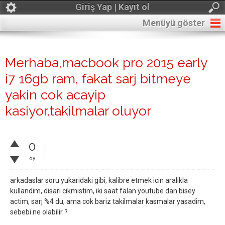
Giriş Yap | Kayıt ol
Menüyü göster
Merhaba,macbook pro 2015 early
i7 16gb ram, fakat sarj bitmeye
yakin cok acayip
kasiyor,takilmalar oluyor
0
oy
arkadaslar soru yukaridaki gibi, kalibre etmek icin aralikla
kullandim, disari cikmistim, iki saat falan youtube dan bisey
actim, sarj %4 du, ama cok bariz takilmalar kasmalar yasadim,
sebebi ne olabilir ?