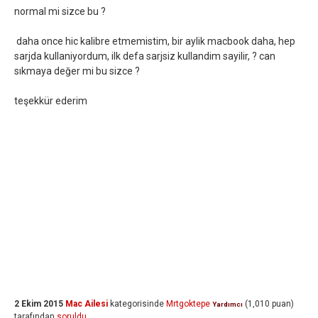
normal mi sizce bu ?
daha once hic kalibre etmemistim, bir aylik macbook daha, hep
sarjda kullaniyordum, ilk defa sarjsiz kullandim sayilir, ? can
sıkmaya değer mi bu sizce ?
teşekkür ederim
2 Ekim 2015
Mac Ailesi
kategorisinde
Mrtgoktepe
(
1,010
puan)
Yardımcı
tarafından
soruldu