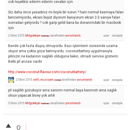
cok teşekkür ederim ederim cevabın için.
Siz daha önce yasadınız mı boyle bir sorun ? hani normal kasmaya falan
benzemiyordu, ekranı büyüt diyorum basıyorum ekran 2-3 sanıye falan
sonradan gelıyordu ? cok garip geldi bana bu donanımdaki bir macbook
için
2 Ekim 2015
Mrtgoktepe
tarafından
yorumlandı
Yardımcı
Bende çok fazla düşüş olmuyordu. Bazı işlemlerin süresinde uzama
oluyor ama çokta göze batmıyordu. coconutbattery uygulmasıyla
pilinizin ne kadarının sağlıklı olduğuna bakın, olmadı servise gösterin.
Belki pil arızası vardır.
http://www.coconut-flavour.com/coconutbattery/
2 Ekim 2015
sefil_muzisyen
tarafından
yorumlandı
Uzman
pil saglıklı gozukuyor ama sanırım normal baya kasmıstı ama saglık
olsun yapacak bisey yok artık
3 Ekim 2015
Mrtgoktepe
tarafından
yorumlandı
Yardımcı
0