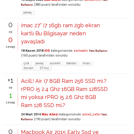
(
380
puan)
tarafından
soruldu
Kullanıcı
yavaş
0
imac 27" i7 16gb ram 2gb ekran
oy
kartlı Bu Bilgisayar neden
0
yavaşladı
cevap
18 Kasım 2018
iOS
kategorisinde
esmaalic
Yeni Kullanıcı
(
160
puan)
tarafından
soruldu
çok
yavaş
sürekli
takılan
imac
donan
27-inç
+1
Acill.! Air i7 8GB Ram 256 SSD mi.?
oy
rPRO i5 2.4 Ghz 16GB Ram 128SSD
1
mi yoksa rPRO i5 2.6 Ghz 8GB
cevap
Ram 128 SSD mi.?
24 Mart 2014
Mac Ailesi
kategorisinde
ismet_cetin
Yeni
(
190
puan)
tarafından
soruldu
Kullanıcı
0
Macbook Air 2015 Early Ssd ve