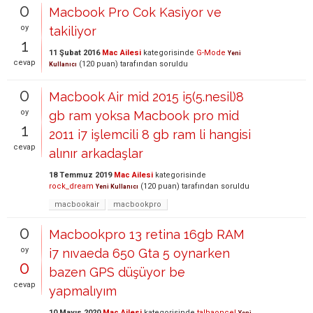
0
Macbook Pro Cok Kasiyor ve
oy
takiliyor
1
11 Şubat 2016
Mac Ailesi
kategorisinde
G-Mode
Yeni
cevap
(
120
puan)
tarafından
soruldu
Kullanıcı
0
Macbook Air mid 2015 i5(5.nesil)8
oy
gb ram yoksa Macbook pro mid
1
2011 i7 işlemcili 8 gb ram li hangisi
cevap
alınır arkadaşlar
18 Temmuz 2019
Mac Ailesi
kategorisinde
rock_dream
(
120
puan)
tarafından
soruldu
Yeni Kullanıcı
macbookair
macbookpro
0
Macbookpro 13 retina 16gb RAM
oy
i7 nıvaeda 650 Gta 5 oynarken
0
bazen GPS düşüyor be
cevap
yapmalıyım
10 Mayıs 2020
Mac Ailesi
kategorisinde
talhaoncel
Yeni