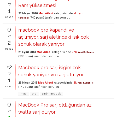
oy
Ram yükseltmesi
1
22 Mayıs 2020
Mac Ailesi
kategorisinde
akifyzb
cevap
(
740
puan)
tarafından
soruldu
Yardımcı
0
macbook pro kapandı ve
oy
açılmıyor. sarj aletindeki ısık cok
2
sonuk olarak yanıyor
cevap
21 Eylül 2013
Mac Ailesi
kategorisinde
khb
Yeni Kullanıcı
(
290
puan)
tarafından
soruldu
+2
Macbook pro sarj isigim cok
oy
sonuk yaniyor ve sarj etmiyor
1
23 Nisan 2013
Mac Ailesi
kategorisinde
Bk
Yeni Kullanıcı
cevap
(
140
puan)
tarafından
soruldu
mac
pro
sarj-macbook
0
MacBook Pro sarj olduğundan az
oy
watta sarj oluyor