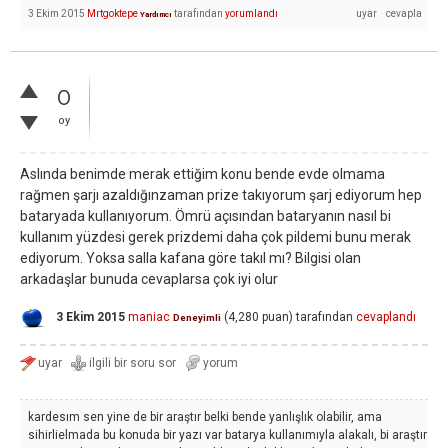
3 Ekim 2015
Mrtgoktepe
tarafından
yorumlandı
Yardımcı
0
oy
Aslında benimde merak ettiğim konu bende evde olmama
rağmen şarjı azaldığınzaman prize takıyorum şarj ediyorum hep
bataryada kullanıyorum. Ömrü açısından bataryanın nasıl bi
kullanım yüzdesi gerek prizdemi daha çok pildemi bunu merak
ediyorum. Yoksa salla kafana göre takıl mı? Bilgisi olan
arkadaşlar bunuda cevaplarsa çok iyi olur
3 Ekim 2015
maniac
(
4,280
puan)
tarafından
cevaplandı
Deneyimli
kardesım sen yine de bir araştır belki bende yanlışlık olabilir, ama
sihirlielmada bu konuda bir yazı var batarya kullanımıyla alakalı, bi araştır