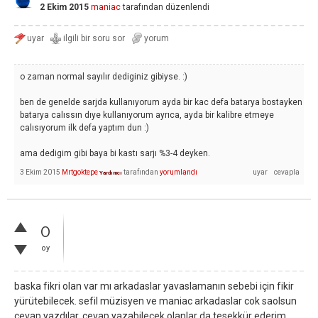
2 Ekim 2015
maniac
tarafından
düzenlendi
o zaman normal sayılır dediginiz gibiyse. :)
ben de genelde sarjda kullanıyorum ayda bir kac defa batarya bostayken
batarya calıssın dıye kullanıyorum ayrıca, ayda bir kalibre etmeye
calısıyorum ilk defa yaptım dun :)
ama dedigim gibi baya bi kastı sarjı %3-4 deyken.
3 Ekim 2015
Mrtgoktepe
tarafından
yorumlandı
Yardımcı
0
oy
baska fikri olan var mı arkadaslar yavaslamanın sebebi için fikir
yürütebilecek. sefil müzisyen ve maniac arkadaslar cok saolsun
cevap yazdılar. cevap yazabilecek olanlar da tesekkür ederim