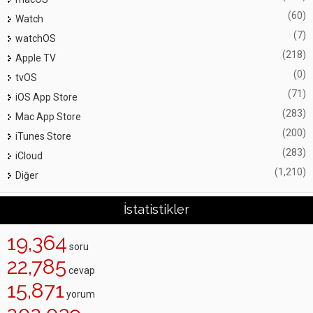
(60)
Watch
(7)
watchOS
(218)
Apple TV
(0)
tvOS
(71)
iOS App Store
(283)
Mac App Store
(200)
iTunes Store
(283)
iCloud
(1,210)
Diğer
İstatistikler
19,364
soru
22,785
cevap
15,871
yorum