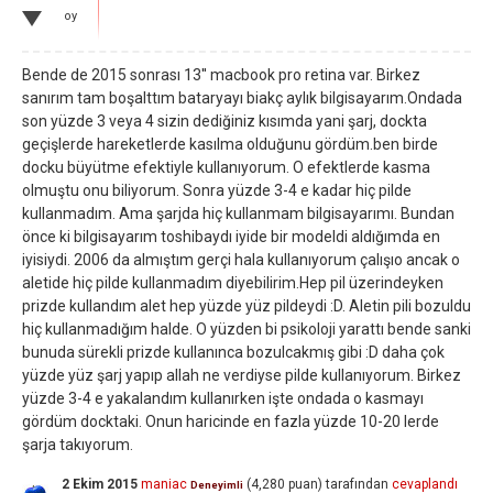
oy
Bende de 2015 sonrası 13'' macbook pro retina var. Birkez
sanırım tam boşalttım bataryayı biakç aylık bilgisayarım.Ondada
son yüzde 3 veya 4 sizin dediğiniz kısımda yani şarj, dockta
geçişlerde hareketlerde kasılma olduğunu gördüm.ben birde
docku büyütme efektiyle kullanıyorum. O efektlerde kasma
olmuştu onu biliyorum. Sonra yüzde 3-4 e kadar hiç pilde
kullanmadım. Ama şarjda hiç kullanmam bilgisayarımı. Bundan
önce ki bilgisayarım toshibaydı iyide bir modeldi aldığımda en
iyisiydi. 2006 da almıştım gerçi hala kullanıyorum çalışıo ancak o
aletide hiç pilde kullanmadım diyebilirim.Hep pil üzerindeyken
prizde kullandım alet hep yüzde yüz pildeydi :D. Aletin pili bozuldu
hiç kullanmadığım halde. O yüzden bi psikoloji yarattı bende sanki
bunuda sürekli prizde kullanınca bozulcakmış gibi :D daha çok
yüzde yüz şarj yapıp allah ne verdiyse pilde kullanıyorum. Birkez
yüzde 3-4 e yakalandım kullanırken işte ondada o kasmayı
gördüm docktaki. Onun haricinde en fazla yüzde 10-20 lerde
şarja takıyorum.
2 Ekim 2015
maniac
(
4,280
puan)
tarafından
cevaplandı
Deneyimli