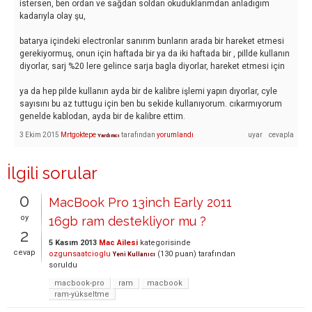
istersen, ben ordan ve sağdan soldan okuduklarımdan anladıgım
kadarıyla olay şu,
batarya içindeki electronlar sanırım bunların arada bir hareket etmesi
gerekiyormuş, onun için haftada bir ya da iki haftada bir , pillde kullanın
diyorlar, sarj %20 lere gelince sarja bagla diyorlar, hareket etmesi için
ya da hep pilde kullanın ayda bir de kalibre işlemi yapın dıyorlar, cyle
sayısını bu az tuttugu için ben bu sekide kullanıyorum. cıkarmıyorum
genelde kablodan, ayda bir de kalibre ettim.
3 Ekim 2015
Mrtgoktepe
tarafından
yorumlandı
Yardımcı
İlgili sorular
0
MacBook Pro 13inch Early 2011
oy
16gb ram destekliyor mu ?
2
5 Kasım 2013
Mac Ailesi
kategorisinde
cevap
ozgunsaatcioglu
(
130
puan)
tarafından
Yeni Kullanıcı
soruldu
macbook-pro
ram
macbook
ram-yükseltme