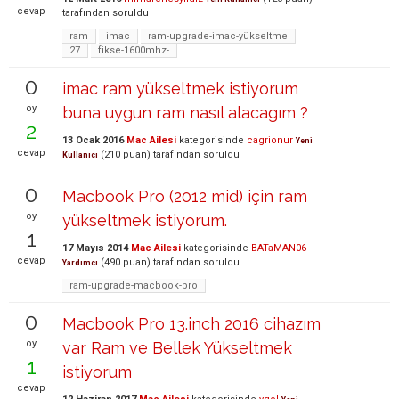
cevap
tarafından
soruldu
ram
imac
ram-upgrade-imac-yükseltme
27
fikse-1600mhz-
0
imac ram yükseltmek istiyorum
oy
buna uygun ram nasıl alacagım ?
2
13 Ocak 2016
Mac Ailesi
kategorisinde
cagrionur
Yeni
cevap
(
210
puan)
tarafından
soruldu
Kullanıcı
0
Macbook Pro (2012 mid) için ram
oy
yükseltmek istiyorum.
1
17 Mayıs 2014
Mac Ailesi
kategorisinde
BATaMAN06
cevap
(
490
puan)
tarafından
soruldu
Yardımcı
ram-upgrade-macbook-pro
0
Macbook Pro 13.inch 2016 cihazım
oy
var Ram ve Bellek Yükseltmek
1
istiyorum
cevap