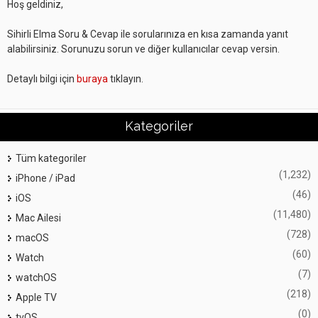
Hoş geldiniz,
Sihirli Elma Soru & Cevap ile sorularınıza en kısa zamanda yanıt
alabilirsiniz. Sorunuzu sorun ve diğer kullanıcılar cevap versin.
Detaylı bilgi için
buraya
tıklayın.
Kategoriler
Tüm kategoriler
(1,232)
iPhone / iPad
(46)
iOS
(11,480)
Mac Ailesi
(728)
macOS
(60)
Watch
(7)
watchOS
(218)
Apple TV
(0)
tvOS