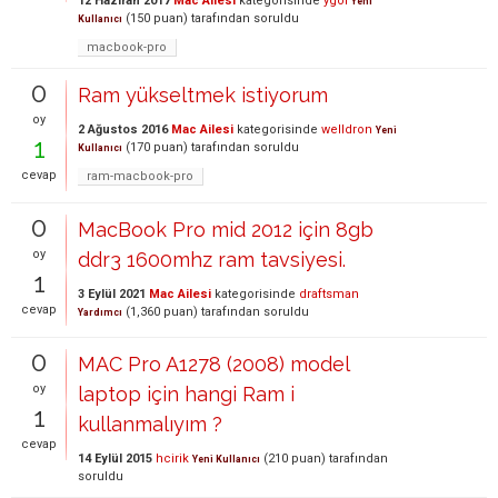
12 Haziran 2017
Mac Ailesi
kategorisinde
ygol
Yeni
(
150
puan)
tarafından
soruldu
Kullanıcı
macbook-pro
0
Ram yükseltmek istiyorum
oy
2 Ağustos 2016
Mac Ailesi
kategorisinde
welldron
Yeni
1
(
170
puan)
tarafından
soruldu
Kullanıcı
cevap
ram-macbook-pro
0
MacBook Pro mid 2012 için 8gb
oy
ddr3 1600mhz ram tavsiyesi.
1
3 Eylül 2021
Mac Ailesi
kategorisinde
draftsman
cevap
(
1,360
puan)
tarafından
soruldu
Yardımcı
0
MAC Pro A1278 (2008) model
oy
laptop için hangi Ram i
1
kullanmalıyım ?
cevap
14 Eylül 2015
hcirik
(
210
puan)
tarafından
Yeni Kullanıcı
soruldu