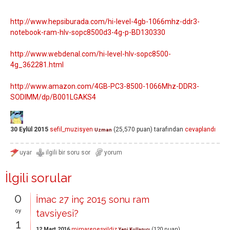
http://www.hepsiburada.com/hi-level-4gb-1066mhz-ddr3-
notebook-ram-hlv-sopc8500d3-4g-p-BD130330
http://www.webdenal.com/hi-level-hlv-sopc8500-
4g_362281.html
http://www.amazon.com/4GB-PC3-8500-1066Mhz-DDR3-
SODIMM/dp/B001LGAKS4
30 Eylül 2015
sefil_muzisyen
(
25,570
puan)
tarafından
cevaplandı
Uzman
İlgili sorular
0
İmac 27 inç 2015 sonu ram
oy
tavsiyesi?
1
12 Mart 2016
mimarenesyildiz
(
120
puan)
Yeni Kullanıcı