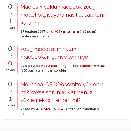
0
Mac os x yuklu macbook 2009
oy
model bilgisayara nasil el capitani
1
kurarim
cevap
17 Haziran 2017
tantu1976
(
160
puan)
Yeni Kullanıcı
tarafından
soruldu
0
2009 model aliminyum
oy
macbookair guncellenmiyor
0
29 Mart 2014
Mac Ailesi
kategorisinde
caner02
Yardımcı
cevap
(
630
puan)
tarafından
soruldu
0
Merhaba. OS X Yosemite yüklenir
oy
mi? Yoksa sorunlar var henüz
1
yüklemek için erken mi?
cevap
22 Kasım 2014
kde01
(
820
puan)
tarafından
Yardımcı
soruldu