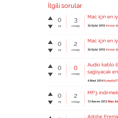
İlgili sorular
Mac için en iy
0
3
26 Eylül 2015
Kevser
oy
cevap
D
Mac için en i
0
2
26 Eylül 2015
Kevser
oy
cevap
D
Audio kablo i
0
0
sağlıyacak en
oy
cevap
4 Mart 2014
KutayKy07
MP3 indirmek i
0
2
13 Kasım 2012
Mac Ai
oy
cevap
Adobe Premier