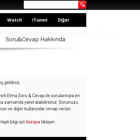
Watch
iTunes
Diğer
Soru&Cevap Hakkında
ş geldiniz,
hirli Elma Soru & Cevap ile sorularınıza en
sa zamanda yanıt alabilirsiniz. Sorunuzu
run ve diğer kullanıcılar cevap versin.
taylı bilgi için
buraya
tıklayın.