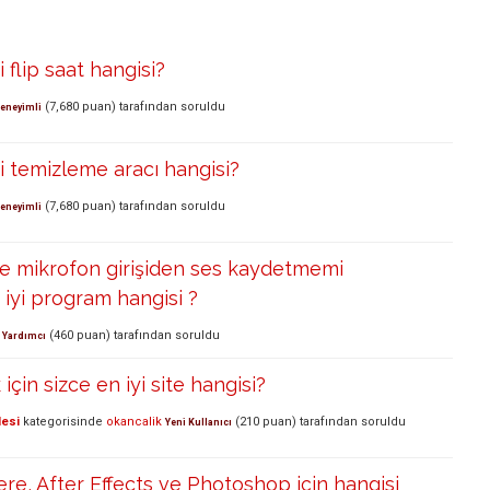
i flip saat hangisi?
(
7,680
puan)
tarafından
soruldu
eneyimli
yi temizleme aracı hangisi?
(
7,680
puan)
tarafından
soruldu
eneyimli
le mikrofon girişiden ses kaydetmemi
 iyi program hangisi ?
(
460
puan)
tarafından
soruldu
Yardımcı
çin sizce en iyi site hangisi?
lesi
kategorisinde
okancalik
(
210
puan)
tarafından
soruldu
Yeni Kullanıcı
e, After Effects ve Photoshop için hangisi