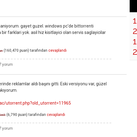
laniyorum. gayet guzel. windows pc'de bittorrenti
r farklari yok. asil hiz kisitlayici olan servis saglayicilar
1
(
160,470
puan)
tarafından
cevaplandı
an
inde reklamlar aldı başını gitti. Eski versiyonu var, güzel
rakıyorum.
c/utorrent.php?old_utorrent=11965
(
6,790
puan)
tarafından
cevaplandı
imli