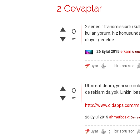
2 Cevaplar
2 senedir transmission'u kul
0
kullaniyorum. hiz konusunda bi
oy
oluyor genelde.
26 Eylül 2015
erkam
Uzm
Utorrent derim, yeni sürümler
0
de reklam da yok. Linkini bı
oy
http://www.oldapps.com/ma
26 Eylül 2015
ahmetbozkt
Deney