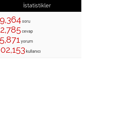
İstatistikler
19,364
soru
22,785
cevap
5,871
yorum
202,153
kullanıcı