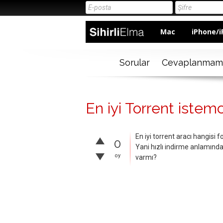
Mac
iPhone/i
Sorular
Cevaplanmam
En iyi Torrent istemci
En iyi torrent aracı hangisi
0
Yani hızlı indirme anlamında 
oy
varmı?