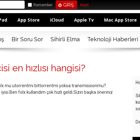
Remember
Kayıt
Pad
App Store
iCloud
Apple Tv
Mac App Store
ış
Bir Soru Sor
Sihirli Elma
Teknoloji Haberleri
si en hızlısı hangisi?
Ho
 folx mu utorrentmi bittorrentmi yoksa transmissionmu?
iyisi.Ben folx kullandım çok hızlı geldi.Sizin başka öneriniz
Si
kı
so
De