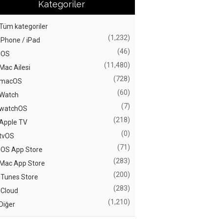
Kategoriler
Tüm kategoriler
(1,232)
iPhone / iPad
(46)
iOS
(11,480)
Mac Ailesi
(728)
macOS
(60)
Watch
(7)
watchOS
(218)
Apple TV
(0)
tvOS
(71)
iOS App Store
(283)
Mac App Store
(200)
iTunes Store
(283)
iCloud
(1,210)
Diğer