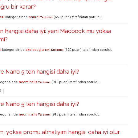
ğru bir karar?
esi
kategorisinde
onurel
(
650
puan)
tarafından
soruldu
Yardımcı
çin hangisi daha iyi: yeni Macbook mu yoksa
mi?
i
kategorisinde
akelesoglu
(
120
puan)
tarafından
soruldu
Yeni Kullanıcı
ve Nano 5 ten hangisi daha iyi?
egorisinde
necmihalis
(
910
puan)
tarafından
soruldu
Yardımcı
0
ve Nano 5 ten hangisi daha iyi?
egorisinde
necmihalis
(
910
puan)
tarafından
soruldu
Yardımcı
ı yoksa promu almalıyım hangisi daha iyi olur