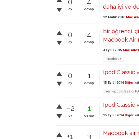
0
4
daha iyi ve do
oy
cevap
12 Aralık 2016
Mac Ail
bir öğrenci i
0
4
Macbook Air 
oy
cevap
3 Eylül 2015
Mac Ailes
macbook
Ipod Classic 
0
1
15 Eylül 2014
Diğer
kat
oy
cevap
yeni-ipod-classic-16
Ipod Classic 
–2
1
15 Eylül 2014
Diğer
kat
oy
cevap
Macbook air m
+1
3