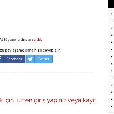
7,680
puan)
tarafından
soruldu
u paylaşarak daha hızlı cevap alın
Facebook
Twitter
 için lütfen
giriş yapınız
veya
kayıt