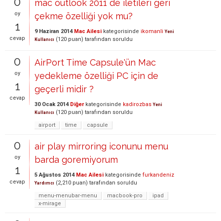
0
mac outlook 2011 de iletileri geri
oy
çekme özelliği yok mu?
1
9 Haziran 2014
Mac Ailesi
kategorisinde
ikomanli
Yeni
cevap
(
120
puan)
tarafından
soruldu
Kullanıcı
0
AirPort Time Capsule'ün Mac
oy
yedekleme özelliği PC için de
1
geçerli midir ?
cevap
30 Ocak 2014
Diğer
kategorisinde
kadirozbas
Yeni
(
120
puan)
tarafından
soruldu
Kullanıcı
airport
time
capsule
0
air play mirroring iconunu menu
oy
barda goremiyorum
1
5 Ağustos 2014
Mac Ailesi
kategorisinde
furkandeniz
cevap
(
2,210
puan)
tarafından
soruldu
Yardımcı
menu-menubar-menu
macbook-pro
ipad
x-mirage