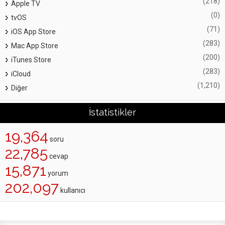
(218)
Apple TV
(0)
tvOS
(71)
iOS App Store
(283)
Mac App Store
(200)
iTunes Store
(283)
iCloud
(1,210)
Diğer
İstatistikler
19,364
soru
22,785
cevap
15,871
yorum
202,097
kullanıcı