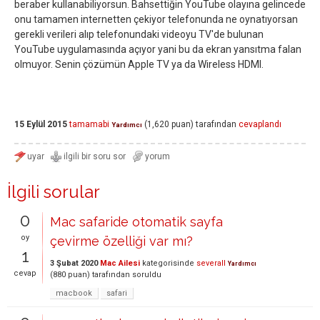
beraber kullanabiliyorsun. Bahsettiğin YouTube olayına gelincede
onu tamamen internetten çekiyor telefonunda ne oynatıyorsan
gerekli verileri alıp telefonundaki videoyu TV'de bulunan
YouTube uygulamasında açıyor yani bu da ekran yansıtma falan
olmuyor. Senin çözümün Apple TV ya da Wireless HDMI.
15 Eylül 2015
tamamabi
(
1,620
puan)
tarafından
cevaplandı
Yardımcı
İlgili sorular
0
Mac safaride otomatik sayfa
oy
çevirme özelliği var mı?
1
3 Şubat 2020
Mac Ailesi
kategorisinde
severall
Yardımcı
cevap
(
880
puan)
tarafından
soruldu
macbook
safari