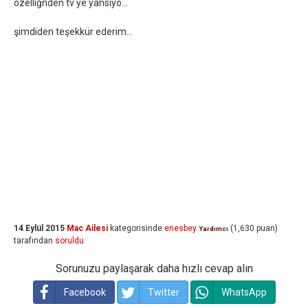
özelliğnden tv ye yansıyo...
şimdiden teşekkür ederim...
14 Eylül 2015
Mac Ailesi
kategorisinde
enesbey
(
1,630
puan)
Yardımcı
tarafından
soruldu
Sorunuzu paylaşarak daha hızlı cevap alın
Facebook
Twitter
WhatsApp