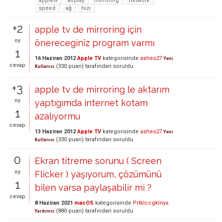
appletv
airplay
mirroring
network
speed
ağ
hızı
+2
apple tv de mirroring için
oy
önereceginiz program varmı
1
16 Haziran 2012
Apple TV
kategorisinde
ashes27
Yeni
cevap
(
330
puan)
tarafından
soruldu
Kullanıcı
+3
apple tv de mirroring le aktarım
oy
yaptıgımda internet kotam
1
azalıyormu
cevap
13 Haziran 2012
Apple TV
kategorisinde
ashes27
Yeni
(
330
puan)
tarafından
soruldu
Kullanıcı
0
Ekran titreme sorunu ( Screen
oy
Flicker ) yaşıyorum, çözümünü
1
bilen varsa paylaşabilir mi ?
cevap
8 Haziran 2021
macOS
kategorisinde
Prtklccgklnys
(
880
puan)
tarafından
soruldu
Yardımcı