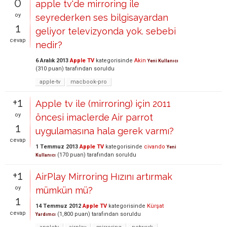
0
apple tv'de mirroring ile
oy
seyrederken ses bilgisayardan
1
geliyor televizyonda yok. sebebi
cevap
nedir?
6 Aralık 2013
Apple TV
kategorisinde
Akin
Yeni Kullanıcı
(
310
puan)
tarafından
soruldu
apple-tv
macbook-pro
+1
Apple tv ile (mirroring) için 2011
oy
öncesi imaclerde Air parrot
1
uygulamasına hala gerek varmı?
cevap
1 Temmuz 2013
Apple TV
kategorisinde
civando
Yeni
(
170
puan)
tarafından
soruldu
Kullanıcı
+1
AirPlay Mirroring Hızını artırmak
oy
mümkün mü?
1
14 Temmuz 2012
Apple TV
kategorisinde
Kürşat
cevap
(
1,800
puan)
tarafından
soruldu
Yardımcı