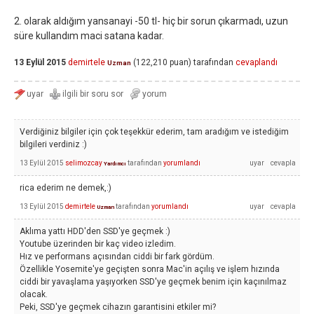
2. olarak aldığım yansanayi -50 tl- hiç bir sorun çıkarmadı, uzun
süre kullandım maci satana kadar.
13 Eylül 2015
demirtele
(
122,210
puan)
tarafından
cevaplandı
Uzman
Verdiğiniz bilgiler için çok teşekkür ederim, tam aradığım ve istediğim
bilgileri verdiniz :)
13 Eylül 2015
selimozcay
tarafından
yorumlandı
Yardımcı
rica ederim ne demek,:)
13 Eylül 2015
demirtele
tarafından
yorumlandı
Uzman
Aklıma yattı HDD'den SSD'ye geçmek :)
Youtube üzerinden bir kaç video izledim.
Hız ve performans açısından ciddi bir fark gördüm.
Özellikle Yosemite'ye geçişten sonra Mac'in açılış ve işlem hızında
ciddi bir yavaşlama yaşıyorken SSD'ye geçmek benim için kaçınılmaz
olacak.
Peki, SSD'ye geçmek cihazın garantisini etkiler mi?