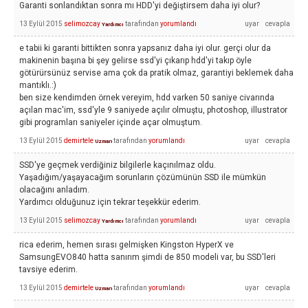
Garanti sonlandıktan sonra mı HDD'yi değiştirsem daha iyi olur?
13 Eylül 2015
selimozcay
tarafından
yorumlandı
Yardımcı
e tabii ki garanti bittikten sonra yapsanız daha iyi olur. gerçi olur da
makinenin başına bi şey gelirse ssd'yi çıkarıp hdd'yi takıp öyle
götürürsünüz servise ama çok da pratik olmaz, garantiyi beklemek daha
mantıklı.:)
ben size kendimden örnek vereyim, hdd varken 50 saniye civarında
açılan mac'im, ssd'yle 9 saniyede açılır olmuştu, photoshop, illustrator
gibi programları saniyeler içinde açar olmuştum.
13 Eylül 2015
demirtele
tarafından
yorumlandı
Uzman
SSD'ye geçmek verdiğiniz bilgilerle kaçınılmaz oldu.
Yaşadığım/yaşayacağım sorunların çözümünün SSD ile mümkün
olacağını anladım.
Yardımcı olduğunuz için tekrar teşekkür ederim.
13 Eylül 2015
selimozcay
tarafından
yorumlandı
Yardımcı
rica ederim, hemen sırası gelmişken Kingston HyperX ve
SamsungEVO840 hatta sanırım şimdi de 850 modeli var, bu SSD'leri
tavsiye ederim.
13 Eylül 2015
demirtele
tarafından
yorumlandı
Uzman