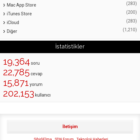
(283)
Mac App Store
(200)
iTunes Store
(283)
iCloud
(1,210)
Diğer
İstatistikler
19,364
soru
22,785
cevap
15,871
yorum
202,153
kullanıcı
İletişim
SihirliElma
SDN Forum
Teknoloji Haberleri