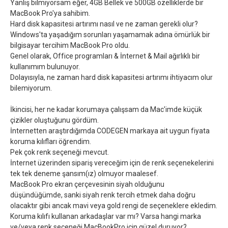
Yanlış bilmiyorsam eğer, 4GB Bellek ve 500GB özelliklerde bir
MacBook Pro'ya sahibim.
Hard disk kapasitesi artırımı nasıl ve ne zaman gerekli olur?
Windows'ta yaşadığım sorunları yaşamamak adına ömürlük bir
bilgisayar tercihim MacBook Pro oldu.
Genel olarak, Office programları & İnternet & Mail ağırlıklı bir
kullanımım bulunuyor.
Dolayısıyla, ne zaman hard disk kapasitesi artırımı ihtiyacım olur
bilemiyorum.
İkincisi, her ne kadar korumaya çalışsam da Mac'imde küçük
çizikler oluştuğunu gördüm.
İnternetten araştırdığımda CODEGEN markaya ait uygun fiyata
koruma kılıfları öğrendim.
Pek çok renk seçeneği mevcut.
İnternet üzerinden sipariş vereceğim için de renk seçenekelerini
tek tek deneme şansım(ız) olmuyor maalesef.
MacBook Pro ekran çerçevesinin siyah olduğunu
düşündüğümde, sanki siyah renk tercih etmek daha doğru
olacaktır gibi ancak mavi veya gold rengi de seçeneklere ekledim.
Koruma kılıfı kullanan arkadaşlar var mı? Varsa hangi marka
ve/veya renk seçeneği MacBookPro için güzel duruyor?