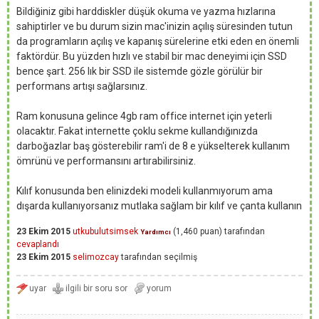
Bildiğiniz gibi harddiskler düşük okuma ve yazma hızlarına
sahiptirler ve bu durum sizin mac'inizin açılış süresinden tutun
da programların açılış ve kapanış sürelerine etki eden en önemli
faktördür. Bu yüzden hızlı ve stabil bir mac deneyimi için SSD
bence şart. 256 lık bir SSD ile sistemde gözle görülür bir
performans artışı sağlarsınız.
Ram konusuna gelince 4gb ram office internet için yeterli
olacaktır. Fakat internette çoklu sekme kullandığınızda
darboğazlar baş gösterebilir ram'i de 8 e yükselterek kullanım
ömrünü ve performansını artırabilirsiniz.
Kılıf konusunda ben elinizdeki modeli kullanmıyorum ama
dışarda kullanıyorsanız mutlaka sağlam bir kılıf ve çanta kullanın
23 Ekim 2015
utkubulutsimsek
(
1,460
puan)
tarafından
Yardımcı
cevaplandı
23 Ekim 2015
selimozcay
tarafından
seçilmiş