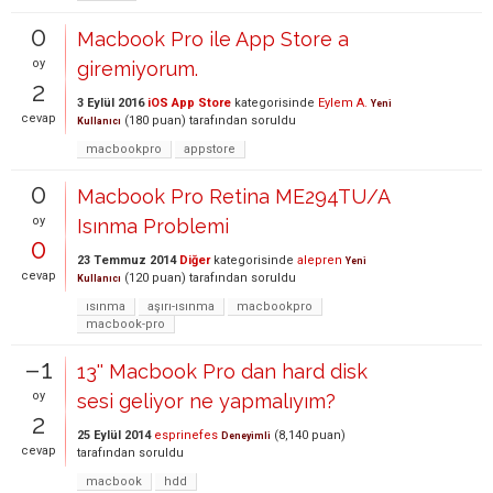
0
Macbook Pro ile App Store a
oy
giremiyorum.
2
3 Eylül 2016
iOS App Store
kategorisinde
Eylem A.
Yeni
cevap
(
180
puan)
tarafından
soruldu
Kullanıcı
macbookpro
appstore
0
Macbook Pro Retina ME294TU/A
oy
Isınma Problemi
0
23 Temmuz 2014
Diğer
kategorisinde
alepren
Yeni
cevap
(
120
puan)
tarafından
soruldu
Kullanıcı
ısınma
aşırı-ısınma
macbookpro
macbook-pro
–1
13'' Macbook Pro dan hard disk
oy
sesi geliyor ne yapmalıyım?
2
25 Eylül 2014
esprinefes
(
8,140
puan)
Deneyimli
cevap
tarafından
soruldu
macbook
hdd