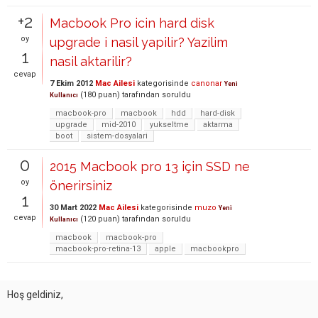
+2
Macbook Pro icin hard disk
oy
upgrade i nasil yapilir? Yazilim
1
nasil aktarilir?
cevap
7 Ekim 2012
Mac Ailesi
kategorisinde
canonar
Yeni
(
180
puan)
tarafından
soruldu
Kullanıcı
macbook-pro
macbook
hdd
hard-disk
upgrade
mid-2010
yukseltme
aktarma
boot
sistem-dosyalari
0
2015 Macbook pro 13 için SSD ne
oy
önerirsiniz
1
30 Mart 2022
Mac Ailesi
kategorisinde
muzo
Yeni
cevap
(
120
puan)
tarafından
soruldu
Kullanıcı
macbook
macbook-pro
macbook-pro-retina-13
apple
macbookpro
Hoş geldiniz,