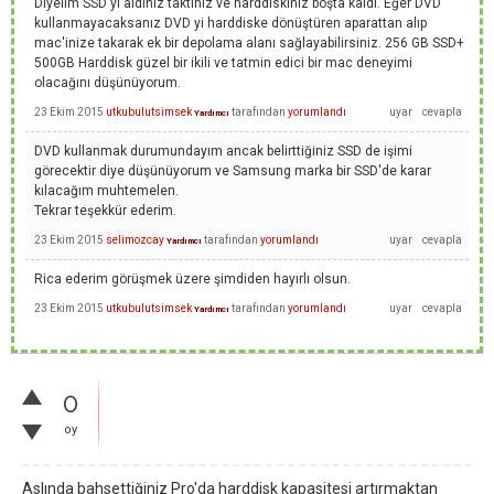
Diyelim SSD yi aldınız taktınız ve harddiskiniz boşta kaldı. Eğer DVD
kullanmayacaksanız DVD yi harddiske dönüştüren aparattan alıp
mac'inize takarak ek bir depolama alanı sağlayabilirsiniz. 256 GB SSD+
500GB Harddisk güzel bir ikili ve tatmin edici bir mac deneyimi
olacağını düşünüyorum.
23 Ekim 2015
utkubulutsimsek
tarafından
yorumlandı
Yardımcı
DVD kullanmak durumundayım ancak belirttiğiniz SSD de işimi
görecektir diye düşünüyorum ve Samsung marka bir SSD'de karar
kılacağım muhtemelen.
Tekrar teşekkür ederim.
23 Ekim 2015
selimozcay
tarafından
yorumlandı
Yardımcı
Rica ederim görüşmek üzere şimdiden hayırlı olsun.
23 Ekim 2015
utkubulutsimsek
tarafından
yorumlandı
Yardımcı
0
oy
Aslında bahsettiğiniz Pro'da harddisk kapasitesi artırmaktan