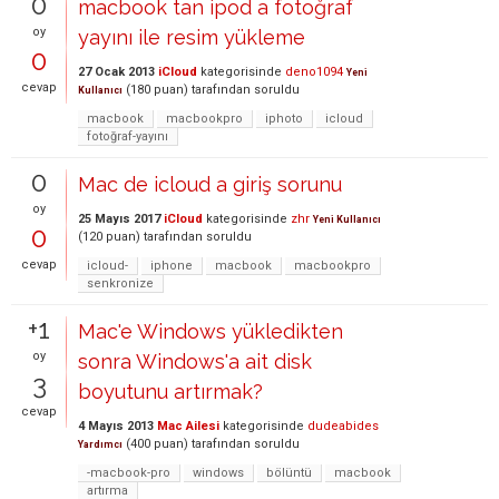
0
macbook tan ipod a fotoğraf
oy
yayını ile resim yükleme
0
27 Ocak 2013
iCloud
kategorisinde
deno1094
Yeni
cevap
(
180
puan)
tarafından
soruldu
Kullanıcı
macbook
macbookpro
iphoto
icloud
fotoğraf-yayını
0
Mac de icloud a giriş sorunu
oy
25 Mayıs 2017
iCloud
kategorisinde
zhr
Yeni Kullanıcı
0
(
120
puan)
tarafından
soruldu
cevap
icloud-
iphone
macbook
macbookpro
senkronize
+1
Mac'e Windows yükledikten
oy
sonra Windows'a ait disk
3
boyutunu artırmak?
cevap
4 Mayıs 2013
Mac Ailesi
kategorisinde
dudeabides
(
400
puan)
tarafından
soruldu
Yardımcı
-macbook-pro
windows
bölüntü
macbook
artırma