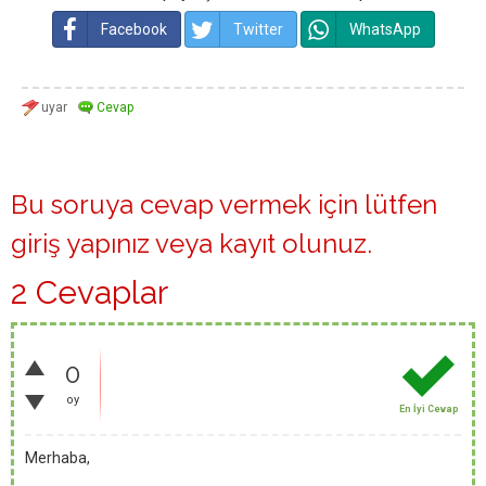
Facebook
Twitter
WhatsApp
Bu soruya cevap vermek için lütfen
giriş yapınız
veya
kayıt olunuz
.
2 Cevaplar
0
oy
En İyi Cevap
Merhaba,