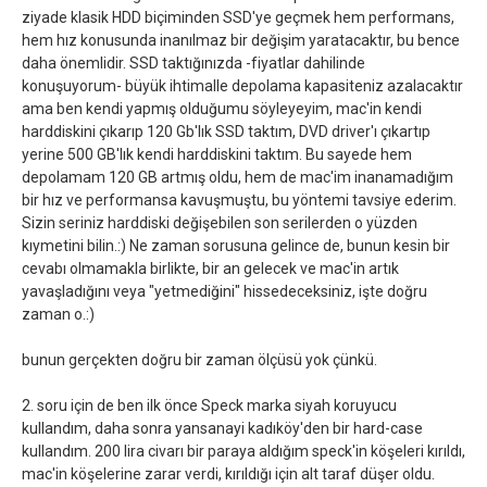
ziyade klasik HDD biçiminden SSD'ye geçmek hem performans,
hem hız konusunda inanılmaz bir değişim yaratacaktır, bu bence
daha önemlidir. SSD taktığınızda -fiyatlar dahilinde
konuşuyorum- büyük ihtimalle depolama kapasiteniz azalacaktır
ama ben kendi yapmış olduğumu söyleyeyim, mac'in kendi
harddiskini çıkarıp 120 Gb'lık SSD taktım, DVD driver'ı çıkartıp
yerine 500 GB'lık kendi harddiskini taktım. Bu sayede hem
depolamam 120 GB artmış oldu, hem de mac'im inanamadığım
bir hız ve performansa kavuşmuştu, bu yöntemi tavsiye ederim.
Sizin seriniz harddiski değişebilen son serilerden o yüzden
kıymetini bilin.:) Ne zaman sorusuna gelince de, bunun kesin bir
cevabı olmamakla birlikte, bir an gelecek ve mac'in artık
yavaşladığını veya "yetmediğini" hissedeceksiniz, işte doğru
zaman o.:)
bunun gerçekten doğru bir zaman ölçüsü yok çünkü.
2. soru için de ben ilk önce Speck marka siyah koruyucu
kullandım, daha sonra yansanayi kadıköy'den bir hard-case
kullandım. 200 lira civarı bir paraya aldığım speck'in köşeleri kırıldı,
mac'in köşelerine zarar verdi, kırıldığı için alt taraf düşer oldu.