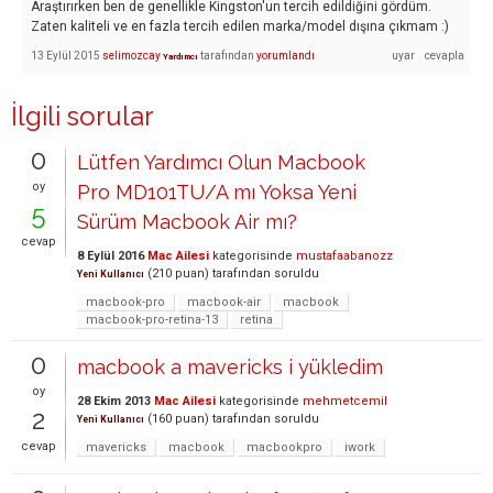
Araştırırken ben de genellikle Kingston'un tercih edildiğini gördüm.
Zaten kaliteli ve en fazla tercih edilen marka/model dışına çıkmam :)
13 Eylül 2015
selimozcay
tarafından
yorumlandı
Yardımcı
İlgili sorular
0
Lütfen Yardımcı Olun Macbook
oy
Pro MD101TU/A mı Yoksa Yeni
5
Sürüm Macbook Air mı?
cevap
8 Eylül 2016
Mac Ailesi
kategorisinde
mustafaabanozz
(
210
puan)
tarafından
soruldu
Yeni Kullanıcı
macbook-pro
macbook-air
macbook
macbook-pro-retina-13
retina
0
macbook a mavericks i yükledim
oy
28 Ekim 2013
Mac Ailesi
kategorisinde
mehmetcemil
2
(
160
puan)
tarafından
soruldu
Yeni Kullanıcı
cevap
mavericks
macbook
macbookpro
iwork