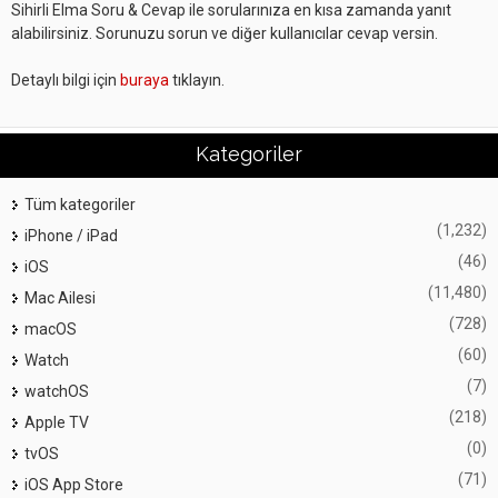
Sihirli Elma Soru & Cevap ile sorularınıza en kısa zamanda yanıt
alabilirsiniz. Sorunuzu sorun ve diğer kullanıcılar cevap versin.
Detaylı bilgi için
buraya
tıklayın.
Kategoriler
Tüm kategoriler
(1,232)
iPhone / iPad
(46)
iOS
(11,480)
Mac Ailesi
(728)
macOS
(60)
Watch
(7)
watchOS
(218)
Apple TV
(0)
tvOS
(71)
iOS App Store