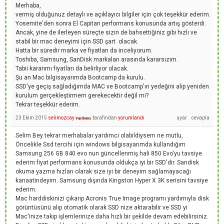
Merhaba,
vermiş olduğunuz detaylı ve açıklayıcı bilgiler için çok teşekkür ederim.
Yosemite'den sonra El Capitan performans konusunda artış gösterdi.
Ancak, yine de ilerleyen süreçte sizin de bahsettiğiniz gibi hızlı ve
stabil bir mac deneyimi için SSD şart olacak.
Hatta bir süredir marka ve fiyatları da inceliyorum.
Toshiba, Samsung, SanDisk markaları arasında kararsızım.
Tabii kararımı fiyatları da belirliyor olacak.
Şu an Mac bilgisayarımda Bootcamp da kurulu.
SSD'ye geçiş sağladığımda MAC ve Bootcamp'ın yedeğini alıp yeniden
kurulum gerçekleştirmem gerekecektir değil mi?
Tekrar teşekkür ederim.
23 Ekim 2015
selimozcay
tarafından
yorumlandı
Yardımcı
Selim Bey tekrar merhabalar yardımcı olabildiysem ne mutlu,
Öncelikle Ssd tercihi için windows bilgisayarımda kullandığım
Samsung 256 GB 840 evo nun güncellenmiş hali 850 Evo'yu tavsiye
ederim fiyat performans konusunda oldukça iyi bir SSD'dir. Sandisk
okuma yazma hızları olarak size iyi bir deneyim sağlamayacağı
kanaatindeyim. Samsung dışında Kingston Hyper X 3K serisini tavsiye
ederim.
Mac harddiskinizi çıkarıp Acronis True Image programı yardımıyla disk
görüntüsünü alıp otomatik olarak SSD nize aktarabilir ve SSD yi
Mac'inize takıp işlemlerinize daha hızlı bir şekilde devam edebilirsiniz.