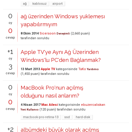
ağ
kablosuz
airport
0
ağ üzerinden Windows yuklemesı
oy
yapabılırmıyım
0
8 Ekim 2014
Sicersoon
(
2,660
puan)
Deneyimli
cevap
tarafından
soruldu
+1
Apple TV'ye Aynı Ağ Üzerinden
oy
Windows'lu PC'den Bağlanmak?
3
13 Mart 2013
Apple TV
kategorisinde
TaKo
Yardımcı
cevap
(
1,450
puan)
tarafından
soruldu
0
MacBook Pro'nun açılmış
oy
olduğunu nasıl anlarım?
0
4 Nisan 2017
Mac Ailesi
kategorisinde
ebuzercaliskan
cevap
(
120
puan)
tarafından
soruldu
Yeni Kullanıcı
macbook-pro-retina-13
ssd
hard-disk
+2
albümdeki büyük olarak açılmış