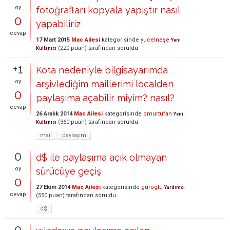
oy
fotoğrafları kopyala yapıştır nasıl
0
yapabiliriz
cevap
17 Mart 2015
Mac Ailesi
kategorisinde
yucelneşe
Yeni
(
220
puan)
tarafından
soruldu
Kullanıcı
+1
Kota nedeniyle bilgisayarımda
oy
arşivlediğim maillerimi localden
0
paylaşıma açabilir miyim? nasıl?
cevap
26 Aralık 2014
Mac Ailesi
kategorisinde
omurtufan
Yeni
(
360
puan)
tarafından
soruldu
Kullanıcı
mail
paylaşım
0
d$ ile paylaşıma açık olmayan
oy
sürücüye geçiş
0
27 Ekim 2014
Mac Ailesi
kategorisinde
guroglu
Yardımcı
cevap
(
550
puan)
tarafından
soruldu
d$
0