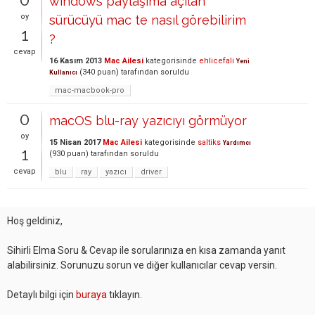
windows paylaşıma açılan
oy
sürücüyü mac te nasıl görebilirim
1
?
cevap
16 Kasım 2013
Mac Ailesi
kategorisinde
ehlicefali
Yeni
(
340
puan)
tarafından
soruldu
Kullanıcı
mac-macbook-pro
0
macOS blu-ray yazıcıyı görmüyor
oy
15 Nisan 2017
Mac Ailesi
kategorisinde
saltiks
Yardımcı
1
(
930
puan)
tarafından
soruldu
cevap
blu
ray
yazıcı
driver
Hoş geldiniz,
Sihirli Elma Soru & Cevap ile sorularınıza en kısa zamanda yanıt
alabilirsiniz. Sorunuzu sorun ve diğer kullanıcılar cevap versin.
Detaylı bilgi için
buraya
tıklayın.