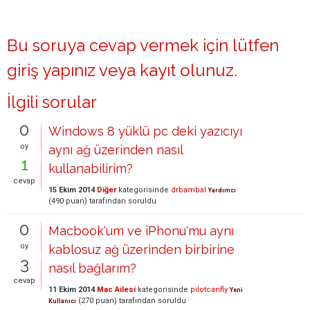
Bu soruya cevap vermek için lütfen
giriş yapınız
veya
kayıt olunuz
.
İlgili sorular
0
Windows 8 yüklü pc deki yazıcıyı
oy
aynı ağ üzerinden nasıl
1
kullanabilirim?
cevap
15 Ekim 2014
Diğer
kategorisinde
drbambal
Yardımcı
(
490
puan)
tarafından
soruldu
0
Macbook'um ve iPhonu'mu aynı
oy
kablosuz ağ üzerinden birbirine
3
nasıl bağlarım?
cevap
11 Ekim 2014
Mac Ailesi
kategorisinde
pilotcanfly
Yeni
(
270
puan)
tarafından
soruldu
Kullanıcı