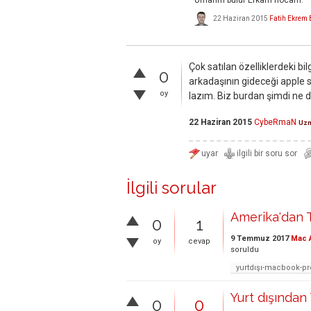
22 Haziran 2015
Fatih Ekrem
Çok satılan özelliklerdeki bi
0
arkadaşının gideceği apple 
oy
lazım. Biz burdan şimdi ne 
22 Haziran 2015
CybeRmaN
Uz
İlgili sorular
Amerika'dan T
0
1
9 Temmuz 2017
Mac 
oy
cevap
soruldu
yurtdışı-macbook-p
Yurt dışından
0
0