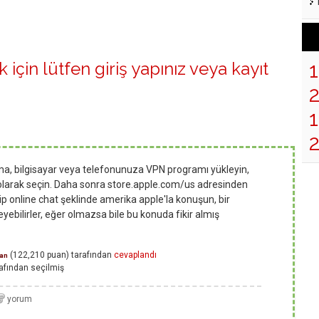
 için lütfen
giriş yapınız
veya
kayıt
1
ıma, bilgisayar veya telefonunuza VPN programı yükleyin,
 olarak seçin. Daha sonra store.apple.com/us adresinden
ip online chat şeklinde amerika apple'la konuşun, bir
ebilirler, eğer olmazsa bile bu konuda fikir almış
(
122,210
puan)
tarafından
cevaplandı
an
afından
seçilmiş