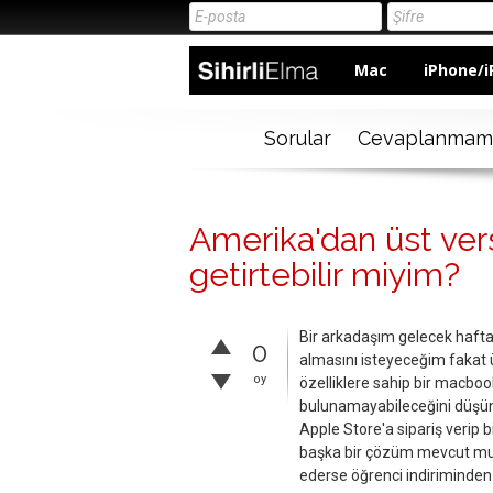
Mac
iPhone/i
Sorular
Cevaplanmam
Amerika'dan üst vers
getirtebilir miyim?
Bir arkadaşım gelecek hafta
0
almasını isteyeceğim fakat üs
oy
özelliklere sahip bir macbo
bulunamayabileceğini düşü
Apple Store'a sipariş verip b
başka bir çözüm mevcut mud
ederse öğrenci indiriminden