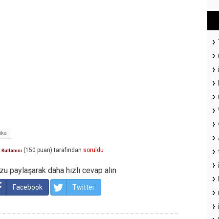
ika
(
150
puan)
tarafından
soruldu
 Kullanıcı
u paylaşarak daha hızlı cevap alın
Facebook
Twitter