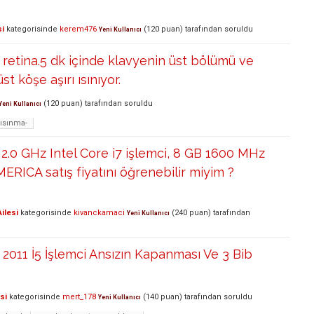
si
kategorisinde
kerem476
(
120
puan)
tarafından
soruldu
Yeni Kullanıcı
etina.5 dk içinde klavyenin üst bölümü ve
st köşe aşırı ısınıyor.
(
120
puan)
tarafından
soruldu
Yeni Kullanıcı
ısınma-
.0 GHz Intel Core i7 işlemci, 8 GB 1600 MHz
ICA satış fiyatını öğrenebilir miyim ?
ilesi
kategorisinde
kivanckamaci
(
240
puan)
tarafından
Yeni Kullanıcı
011 İ5 İşlemci Ansızın Kapanması Ve 3 Bib
si
kategorisinde
mert_178
(
140
puan)
tarafından
soruldu
Yeni Kullanıcı