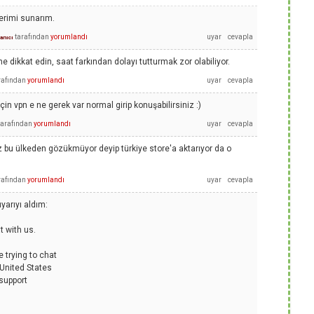
lerimi sunarım.
tarafından
yorumlandı
lanıcı
e dikkat edin, saat farkından dolayı tutturmak zor olabiliyor.
rafından
yorumlandı
in vpn e ne gerek var normal girip konuşabilirsiniz :)
tarafından
yorumlandı
z bu ülkeden gözükmüyor deyip türkiye store'a aktarıyor da o
rafından
yorumlandı
yarıyı aldım:
t with us.
e trying to chat
 United States
 support