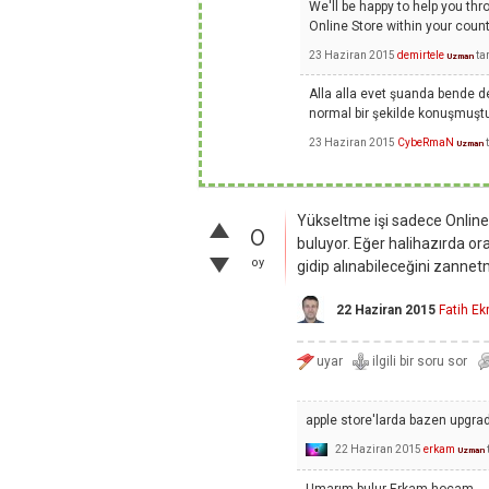
We'll be happy to help you th
Online Store within your count
23 Haziran 2015
demirtele
ta
Uzman
Alla alla evet şuanda bende d
normal bir şekilde konuşmuş
23 Haziran 2015
CybeRmaN
Uzman
Yükseltme işi sadece Online
0
buluyor. Eğer halihazırda ora
oy
gidip alınabileceğini zanne
22 Haziran 2015
Fatih E
apple store'larda bazen upgrad
22 Haziran 2015
erkam
Uzman
Umarım bulur Erkam hocam.