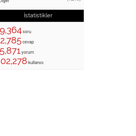
Diğer
İstatistikler
19,364
soru
22,785
cevap
5,871
yorum
202,278
kullanıcı