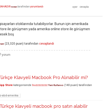
 BAHADIR
tarafından
yorumlandı
Uzman
lgisayarları stoklarında tutabiliyorlar. Bunun için amerikada
store ile görüşmen yada amerika online store ile görüşmen
desek boş
(
23,320
puan)
tarafından
cevaplandı
man
ürkçe Klavyeli Macbook Pro Alınabilir mi?
App Store
kategorisinde
buzzzzzzzz
(
140
puan)
tarafından
Yeni Kullanıcı
ro-abd-amerika
 Türkçe klavyeli macbook pro satın alabilir