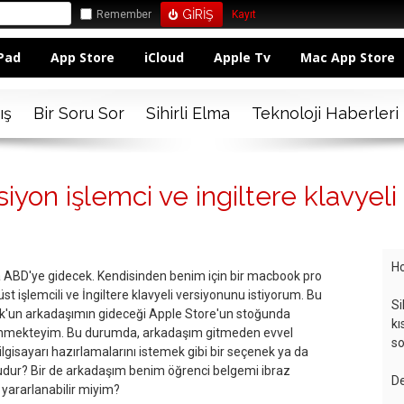
Remember
Kayıt
Pad
App Store
iCloud
Apple Tv
Mac App Store
ış
Bir Soru Sor
Sihirli Elma
Teknoloji Haberleri
iyon işlemci ve ingiltere klavye
Ho
 ABD'ye gidecek. Kendisinden benim için bir macbook pro
t işlemcili ve İngiltere klavyeli versiyonunu istiyorum. Bu
Si
ok'un arkadaşımın gideceği Apple Store'un stoğunda
kı
nmekteyim. Bu durumda, arkadaşım gitmeden evvel
so
ilgisayarı hazırlamalarını istemek gibi bir seçenek ya da
ur? Bir de arkadaşım benim öğrenci belgemi ibraz
De
 yararlanabilir miyim?