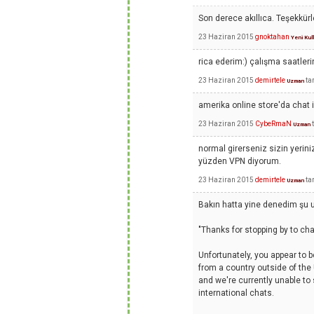
Son derece akıllıca. Teşekkür
23 Haziran 2015
gnoktahan
Yeni Kul
rica ederim:) çalışma saatlerin
23 Haziran 2015
demirtele
ta
Uzman
amerika online store'da chat iç
23 Haziran 2015
CybeRmaN
Uzman
normal girerseniz sizin yerini
yüzden VPN diyorum.
23 Haziran 2015
demirtele
ta
Uzman
Bakın hatta yine denedim şu u
"Thanks for stopping by to cha
Unfortunately, you appear to b
from a country outside of the
and we're currently unable to
international chats.