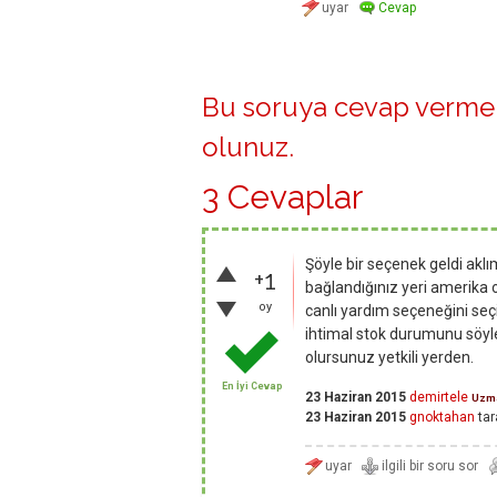
Bu soruya cevap vermek
olunuz
.
3 Cevaplar
Şöyle bir seçenek geldi akl
+1
bağlandığınız yeri amerika
oy
canlı yardım seçeneğini seç
ihtimal stok durumunu söyley
olursunuz yetkili yerden.
En İyi Cevap
23 Haziran 2015
demirtele
Uzm
23 Haziran 2015
gnoktahan
tar