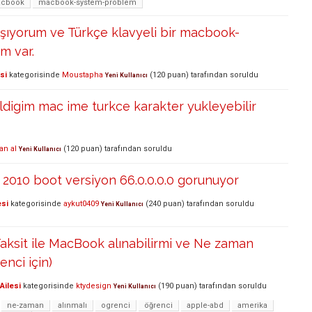
cbook
macbook-system-problem
şıyorum ve Türkçe klavyeli bir macbook-
ım var.
si
kategorisinde
Moustapha
(
120
puan)
tarafından
soruldu
Yeni Kullanıcı
digim mac ime turkce karakter yukleyebilir
an al
(
120
puan)
tarafından
soruldu
Yeni Kullanıcı
2010 boot versiyon 66.0.0.0.0 gorunuyor
esi
kategorisinde
aykut0409
(
240
puan)
tarafından
soruldu
Yeni Kullanıcı
ksit ile MacBook alınabilirmi ve Ne zaman
enci için)
Ailesi
kategorisinde
ktydesign
(
190
puan)
tarafından
soruldu
Yeni Kullanıcı
ne-zaman
alınmalı
ogrenci
öğrenci
apple-abd
amerika