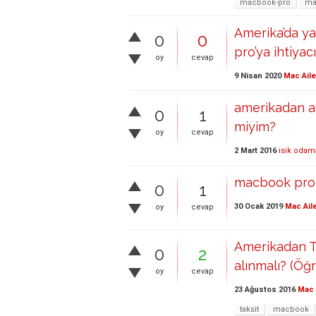
macbook-pro
ma
Amerika’da ya
0
0
pro’ya ihtiyac
oy
cevap
9 Nisan 2020
Mac Aile
amerikadan al
0
1
miyim?
oy
cevap
2 Mart 2016
isik odam
macbook pro 
0
1
30 Ocak 2019
Mac Ail
oy
cevap
Amerikadan Ta
0
2
alınmalı? (Öğr
oy
cevap
23 Ağustos 2016
Mac 
taksit
macbook