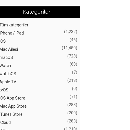
Kategoriler
Tüm kategoriler
(1,232)
iPhone / iPad
(46)
iOS
(11,480)
Mac Ailesi
(728)
macOS
(60)
Watch
(7)
watchOS
(218)
Apple TV
(0)
tvOS
(71)
iOS App Store
(283)
Mac App Store
(200)
iTunes Store
(283)
iCloud
(1,210)