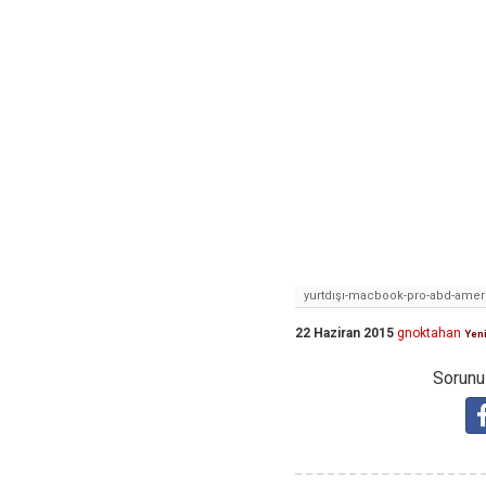
yurtdışı-macbook-pro-abd-amer
22 Haziran 2015
gnoktahan
Yeni
Sorunuz