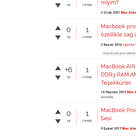
miyim?
oy
cevap
3 Ocak 2021
Mac Aile
Macbook pro r
0
1
özellikle sağ ü
oy
cevap
2 Kasım 2016
cyprise
macbook-pro-retina-
MacBook AIR 2
+6
1
DDR3 RAM AMER
oy
cevap
Teşekkürler
14 Haziran 2012
Mac A
soruldu
MacBook Pro 2
0
1
Sesi
oy
cevap
9 Şubat 2017
Mac Aile