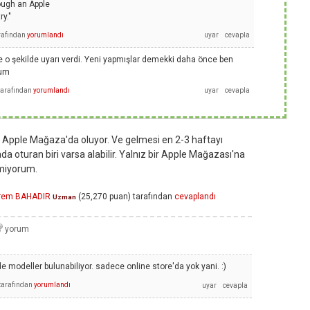
rough an Apple
ry."
rafından
yorumlandı
e o şekilde uyarı verdi. Yeni yapmışlar demekki daha önce ben
tum
tarafından
yorumlandı
 Apple Mağaza'da oluyor. Ve gelmesi en 2-3 haftayı
da oturan biri varsa alabilir. Yalnız bir Apple Mağazası'na
tmiyorum.
krem BAHADIR
(
25,270
puan)
tarafından
cevaplandı
Uzman
e modeller bulunabiliyor. sadece online store'da yok yani. :)
tarafından
yorumlandı