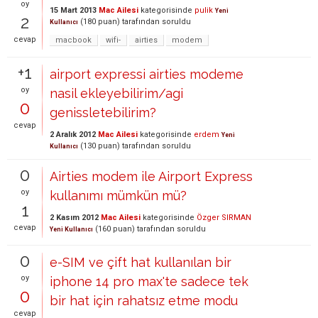
oy
15 Mart 2013
Mac Ailesi
kategorisinde
pulik
Yeni
2
(
180
puan)
tarafından
soruldu
Kullanıcı
cevap
macbook
wifi-
airties
modem
+1
airport expressi airties modeme
oy
nasil ekleyebilirim/agi
0
genissletebilirim?
cevap
2 Aralık 2012
Mac Ailesi
kategorisinde
erdem
Yeni
(
130
puan)
tarafından
soruldu
Kullanıcı
0
Airties modem ile Airport Express
oy
kullanımı mümkün mü?
1
2 Kasım 2012
Mac Ailesi
kategorisinde
Özger SIRMAN
cevap
(
160
puan)
tarafından
soruldu
Yeni Kullanıcı
0
e-SIM ve çift hat kullanılan bir
oy
iphone 14 pro max'te sadece tek
0
bir hat için rahatsız etme modu
cevap