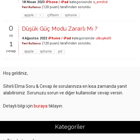
18 Nisan 2023
iPhone / iPad
kategorisinde
s_emihd
(
120
puan)
tarafından
soruldu
Yeni Kullanıcı
apple
-
çiftsim
iphone
0
Düşük Güç Modu Zararlı Mı ?
oy
4 Ağustos 2022
iPhone / iPad
kategorisinde
utkuyksl0
1
(
120
puan)
tarafından
soruldu
Yeni Kullanıcı
cevap
apple
iphone
pil
Hoş geldiniz,
Sihirli Elma Soru & Cevap ile sorularınıza en kısa zamanda yanıt
alabilirsiniz. Sorunuzu sorun ve diğer kullanıcılar cevap versin.
Detaylı bilgi için
buraya
tıklayın.
Kategoriler