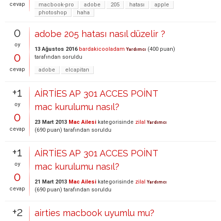
cevap
macbook-pro
adobe
205
hatası
apple
photoshop
haha
0
adobe 205 hatası nasıl düzelir ?
oy
13 Ağustos 2016
bardakicooladam
(
400
puan)
Yardımcı
0
tarafından
soruldu
cevap
adobe
elcapitan
+1
AİRTİES AP 301 ACCES POİNT
oy
mac kurulumu nasıl?
0
23 Mart 2013
Mac Ailesi
kategorisinde
zilal
Yardımcı
cevap
(
690
puan)
tarafından
soruldu
+1
AİRTİES AP 301 ACCES POİNT
oy
mac kurulumu nasıl?
0
21 Mart 2013
Mac Ailesi
kategorisinde
zilal
Yardımcı
cevap
(
690
puan)
tarafından
soruldu
+2
airties macbook uyumlu mu?