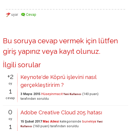
Bu soruya cevap vermek için lütfen
giriş yapınız
veya
kayıt olunuz
.
İlgili sorular
+2
Keynote'de Köprü işlevini nasıl
oy
gerçekleştiririm ?
1
3 Mayıs 2015
Hüseyinmacit
(
140
puan)
Yeni Kullanıcı
cevap
tarafından
soruldu
0
Adobe Creative Cloud 205 hatası
oy
15 Şubat 2017
Mac Ailesi
kategorisinde
bunekiya
Yeni
1
(
160
puan)
tarafından
soruldu
Kullanıcı