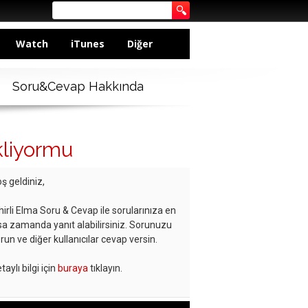
Watch
iTunes
Diğer
Soru&Cevap Hakkında
kliyormu
ş geldiniz,
hirli Elma Soru & Cevap ile sorularınıza en
sa zamanda yanıt alabilirsiniz. Sorunuzu
run ve diğer kullanıcılar cevap versin.
taylı bilgi için
buraya
tıklayın.