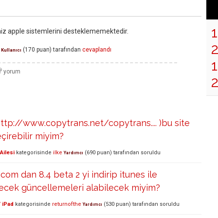
z apple sistemlerini desteklememektedir.
(
170
puan)
tarafından
cevaplandı
 Kullanıcı
1
http://www.copytrans.net/copytrans.... )bu site
çirebilir miyim?
Ailesi
kategorisinde
ilke
(
690
puan)
tarafından
soruldu
Yardımcı
om dan 8.4 beta 2 yi indirip itunes ile
ecek güncellemeleri alabilecek miyim?
 iPad
kategorisinde
returnofthe
(
530
puan)
tarafından
soruldu
Yardımcı