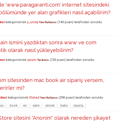
le 'www.paragaranti.com' internet sitesindeki
bölümünde yer alan grafikleri nasıl açabilirim?
esi
kategorisinde
y_umay
(
140
puan)
tarafından
soruldu
Yeni Kullanıcı
main ismini yazdıktan sonra www ve com
tik olarak nasıl yükleyebilirim?
lesi
kategorisinde
jazzer
(
720
puan)
tarafından
soruldu
Yardımcı
m sitesinden mac book air sipariş versem,
rirler mi?
ilesi
kategorisinde
Elshad
(
290
puan)
tarafından
soruldu
Yeni Kullanıcı
ac
book
air
satın
almak
bakü
sipariş
tore sitesini "Anonim" olarak nereden şikayet