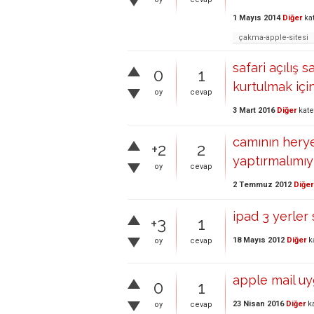
1 Mayıs 2014
Diğer
ka
çakma-apple-sitesi
safari açılış
0
1
kurtulmak içi
oy
cevap
3 Mart 2016
Diğer
kate
camının heryer
+2
2
yaptırmalımıy
oy
cevap
2 Temmuz 2012
Diğer
ipad 3 yerler
+3
1
18 Mayıs 2012
Diğer
k
oy
cevap
apple mail u
0
1
23 Nisan 2016
Diğer
ka
oy
cevap