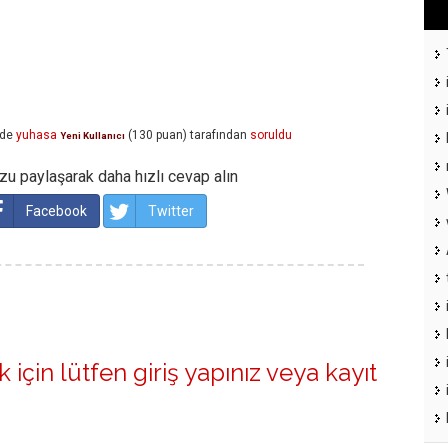
nde
yuhasa
(
130
puan)
tarafından
soruldu
Yeni Kullanıcı
u paylaşarak daha hızlı cevap alın
Facebook
Twitter
 için lütfen
giriş yapınız
veya
kayıt