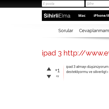
Mac
iPhone/i
Sorular
Cevaplanmam
ipad 3 http://www.e
ipad 3 almayı düşünüyorum ç
+1
destekliyormu ve siliverligt 
oy