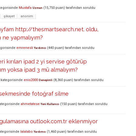
tegorisinde
Mustafa
(
15,750
puan)
tarafından
soruldu
Uzman
şikayet
anonim
 sayfam http://thesmartsearch.net. oldu,
n ne yapmalıyım?
gorisinde
emrenesli
(
440
puan)
tarafından
soruldu
Yardımcı
i kırılan ipad 2 yi servise götürüp
ım yoksa ipad 3 mü almalıyım?
kategorisinde
enis2000
(
8,360
puan)
tarafından
soruldu
Deneyimli
 sekmesinde fotoğraf silme
ategorisinde
ahmetatese
(
150
puan)
tarafından
soruldu
Yeni Kullanıcı
ygulamasına outlook.com.tr eklenmiyor
tegorisinde
lalalabo
(
1,460
puan)
tarafından
soruldu
Yardımcı