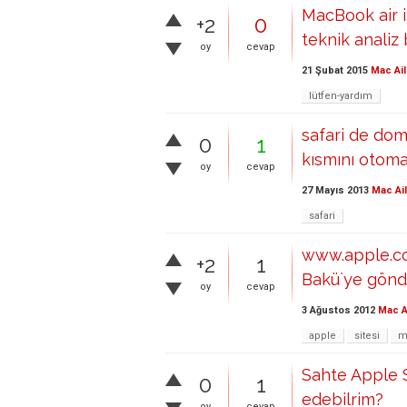
MacBook air i
+2
0
teknik analiz 
oy
cevap
21 Şubat 2015
Mac Ail
lütfen-yardım
safari de do
0
1
kısmını otoma
oy
cevap
27 Mayıs 2013
Mac Ai
safari
www.apple.co
+2
1
Bakü`ye gönde
oy
cevap
3 Ağustos 2012
Mac A
apple
sitesi
m
Sahte Apple S
0
1
edebilrim?
oy
cevap