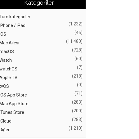
Kategoriler
Tüm kategoriler
(1,232)
iPhone / iPad
(46)
iOS
(11,480)
Mac Ailesi
(728)
macOS
(60)
Watch
(7)
watchOS
(218)
Apple TV
(0)
tvOS
(71)
iOS App Store
(283)
Mac App Store
(200)
iTunes Store
(283)
iCloud
(1,210)
Diğer