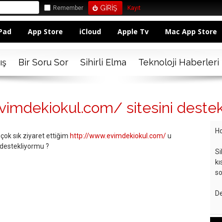
Remember
Kayıt
Pad
App Store
iCloud
Apple Tv
Mac App Store
ış
Bir Soru Sor
Sihirli Elma
Teknoloji Haberleri
vimdekiokul.com/ sitesini deste
Ho
ok sık ziyaret ettiğim
http://www.evimdekiokul.com/
u
ı destekliyormu ?
Si
kı
so
De