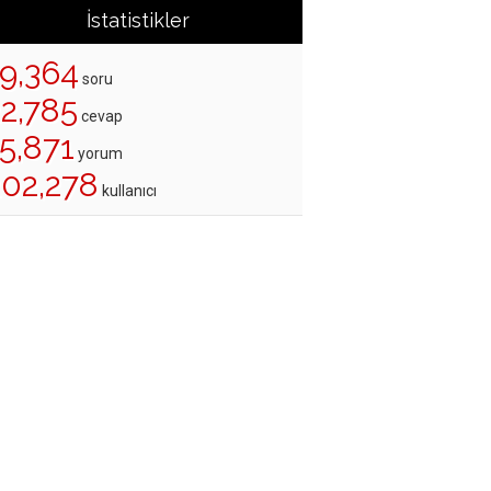
İstatistikler
19,364
soru
22,785
cevap
5,871
yorum
202,278
kullanıcı