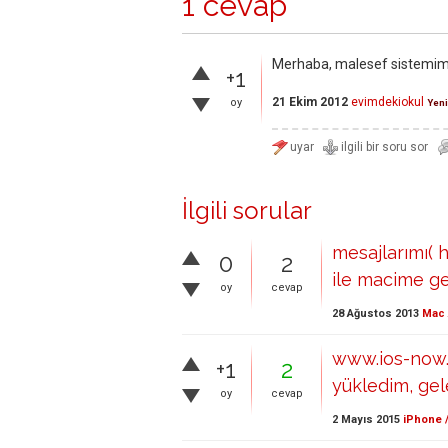
1 cevap
Merhaba, malesef sistemimi
+1
21 Ekim 2012
evimdekiokul
oy
Yeni
İlgili sorular
mesajlarımı( 
0
2
ile macime ge
oy
cevap
28 Ağustos 2013
Mac 
www.ios-now.c
+1
2
yükledim, gel
oy
cevap
2 Mayıs 2015
iPhone /