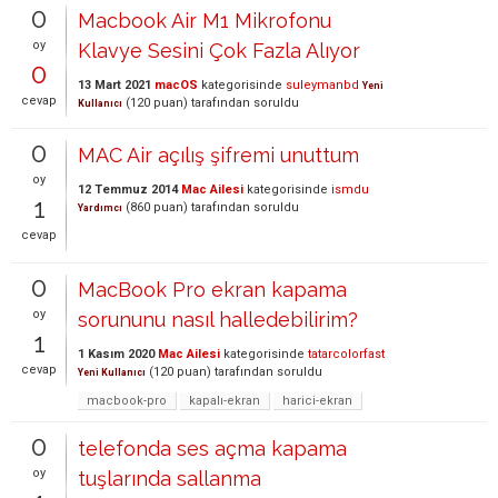
0
Macbook Air M1 Mikrofonu
oy
Klavye Sesini Çok Fazla Alıyor
0
13 Mart 2021
macOS
kategorisinde
suleymanbd
Yeni
cevap
(
120
puan)
tarafından
soruldu
Kullanıcı
0
MAC Air açılış şifremi unuttum
oy
12 Temmuz 2014
Mac Ailesi
kategorisinde
ismdu
1
(
860
puan)
tarafından
soruldu
Yardımcı
cevap
0
MacBook Pro ekran kapama
oy
sorununu nasıl halledebilirim?
1
1 Kasım 2020
Mac Ailesi
kategorisinde
tatarcolorfast
cevap
(
120
puan)
tarafından
soruldu
Yeni Kullanıcı
macbook-pro
kapalı-ekran
harici-ekran
0
telefonda ses açma kapama
oy
tuşlarında sallanma