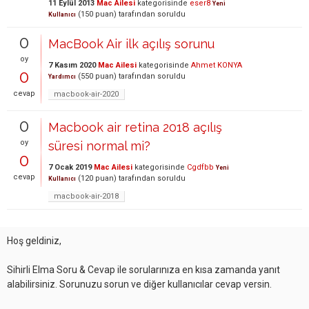
11 Eylül 2013
Mac Ailesi
kategorisinde
eser8
Yeni
(
150
puan)
tarafından
soruldu
Kullanıcı
0
MacBook Air ilk açılış sorunu
oy
7 Kasım 2020
Mac Ailesi
kategorisinde
Ahmet KONYA
0
(
550
puan)
tarafından
soruldu
Yardımcı
cevap
macbook-air-2020
0
Macbook air retina 2018 açılış
oy
süresi normal mi?
0
7 Ocak 2019
Mac Ailesi
kategorisinde
Cgdfbb
Yeni
cevap
(
120
puan)
tarafından
soruldu
Kullanıcı
macbook-air-2018
Hoş geldiniz,
Sihirli Elma Soru & Cevap ile sorularınıza en kısa zamanda yanıt
alabilirsiniz. Sorunuzu sorun ve diğer kullanıcılar cevap versin.