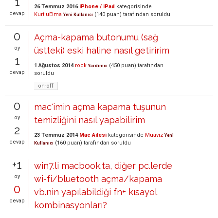
1
26 Temmuz 2016
iPhone / iPad
kategorisinde
cevap
KurtluElma
(
140
puan)
tarafından
soruldu
Yeni Kullanıcı
0
Açma-kapama butonumu (sağ
oy
üstteki) eski haline nasıl getiririm
1
1 Ağustos 2014
rock
(
450
puan)
tarafından
Yardımcı
cevap
soruldu
on-off
0
mac'imin açma kapama tuşunun
oy
temizliğini nasıl yapabilirim
2
23 Temmuz 2014
Mac Ailesi
kategorisinde
Muaviz
Yeni
cevap
(
160
puan)
tarafından
soruldu
Kullanıcı
+1
win7.li macbook.ta, diğer pc.lerde
oy
wi-fi/bluetooth açma/kapama
0
vb.nin yapılabildiği fn+ kısayol
cevap
kombinasyonları?