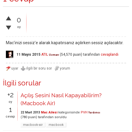
0
oy
Mac'inizi sessiz'e alarak kapatırsanız açılırken sessiz açılacaktır.
11 Mayıs 2015
ATIL
(
54,570
puan)
tarafından
cevaplandı
Uzman
İlgili sorular
+2
Açılış Sesini Nasıl Kapayabilirim?
oy
(Macbook Air)
1
22 Mart 2013
Mac Ailesi
kategorisinde
PVH
Yardımcı
cevap
(
780
puan)
tarafından
soruldu
macbook-air
macbook