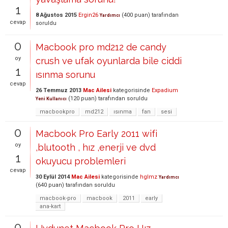
1
8 Ağustos 2015
Ergin26
(
400
puan)
tarafından
Yardımcı
cevap
soruldu
0
Macbook pro md212 de candy
oy
crush ve ufak oyunlarda bile ciddi
1
ısınma sorunu
cevap
26 Temmuz 2013
Mac Ailesi
kategorisinde
Expadium
(
120
puan)
tarafından
soruldu
Yeni Kullanıcı
macbookpro
md212
ısınma
fan
sesi
0
Macbook Pro Early 2011 wifi
oy
,blutooth , hız ,enerji ve dvd
1
okuyucu problemleri
cevap
30 Eylül 2014
Mac Ailesi
kategorisinde
hglmz
Yardımcı
(
640
puan)
tarafından
soruldu
macbook-pro
macbook
2011
early
ana-kart
0