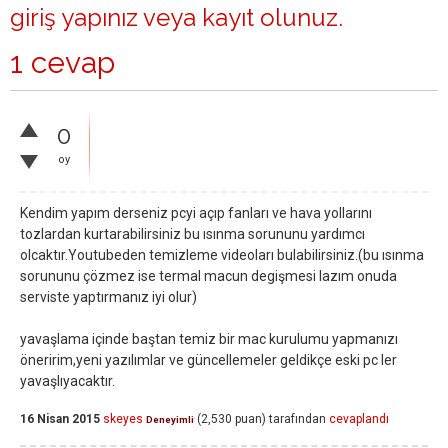
giriş yapınız
veya
kayıt olunuz
.
1 cevap
0
oy
Kendim yapım derseniz pcyi açıp fanları ve hava yollarını
tozlardan kurtarabilirsiniz bu ısınma sorununu yardımcı
olcaktır.Youtubeden temizleme videoları bulabilirsiniz.(bu ısınma
sorununu çözmez ise termal macun degişmesi lazım onuda
serviste yaptırmanız iyi olur)
yavaşlama içinde baştan temiz bir mac kurulumu yapmanızı
öneririm,yeni yazılımlar ve güncellemeler geldikçe eski pc ler
yavaşlıyacaktır.
16 Nisan 2015
skeyes
(
2,530
puan)
tarafından
cevaplandı
Deneyimli