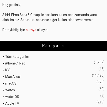
Hoş geldiniz,
Sihirli Elma Soru & Cevap ile sorularınıza en kısa zamanda yanıt
alabilirsiniz. Sorunuzu sorun ve diğer kullanıcılar cevap versin.
Detaylı bilgi için
buraya
tıklayın.
Kategoriler
Tüm kategoriler
(1,232)
iPhone / iPad
(46)
iOS
(11,480)
Mac Ailesi
(728)
macOS
(60)
Watch
(7)
watchOS
(218)
Apple TV