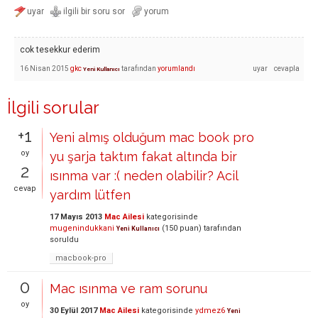
cok tesekkur ederim
16 Nisan 2015
gkc
tarafından
yorumlandı
Yeni Kullanıcı
İlgili sorular
+1
Yeni almış olduğum mac book pro
oy
yu şarja taktım fakat altında bir
2
ısınma var :( neden olabilir? Acil
cevap
yardım lütfen
17 Mayıs 2013
Mac Ailesi
kategorisinde
mugenindukkani
(
150
puan)
tarafından
Yeni Kullanıcı
soruldu
macbook-pro
0
Mac ısınma ve ram sorunu
oy
30 Eylül 2017
Mac Ailesi
kategorisinde
ydmez6
Yeni