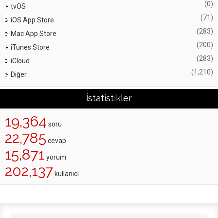
(0)
tvOS
(71)
iOS App Store
(283)
Mac App Store
(200)
iTunes Store
(283)
iCloud
(1,210)
Diğer
İstatistikler
19,364
soru
22,785
cevap
15,871
yorum
202,137
kullanıcı