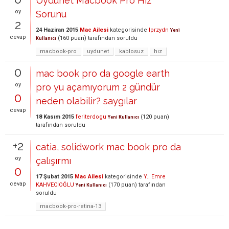
Uydunet Macbook Pro Hız
oy
Sorunu
2
24 Haziran 2015
Mac Ailesi
kategorisinde
lprzydn
Yeni
cevap
(
160
puan)
tarafından
soruldu
Kullanıcı
macbook-pro
uydunet
kablosuz
hız
0
mac book pro da google earth
oy
pro yu açamıyorum 2 gündür
0
neden olabilir? saygılar
cevap
18 Kasım 2015
feriterdogu
(
120
puan)
Yeni Kullanıcı
tarafından
soruldu
+2
catia, solidwork mac book pro da
oy
çalışırmı
0
17 Şubat 2015
Mac Ailesi
kategorisinde
Y.. Emre
cevap
KAHVECİOĞLU
(
170
puan)
tarafından
Yeni Kullanıcı
soruldu
macbook-pro-retina-13