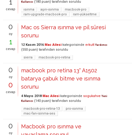
1
(
180
puan)
tarafından
soruldu
Kullanıcı
cevap
ısınma
aşırı-ısınma
macbook-pro
ram-upgrade-macbook-pro
ram-yükseltme
0
Mac os Sierra ısınma ve pil süresi
oy
sorunu
1
12 Kasım 2016
Mac Ailesi
kategorisinde
erkutt
Yardımcı
cevap
(
550
puan)
tarafından
soruldu
sierra
macbook-pro-retina
0
macbook pro retina 13" A1502
oy
batarya çabuk bitme ve ısınma
0
sorunu
cevap
4 Mayıs 2018
Mac Ailesi
kategorisinde
sogukahve
Yeni
(
140
puan)
tarafından
soruldu
Kullanıcı
macbook-pro-retina-13
pro-ısınma
mac-fan-isinma-ses
0
Macbook pro ısınma ve
oy
yavaşlama sorunu!