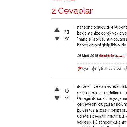
2 Cevaplar
her sene olduğu gibi bu sene 
+1
beklemenize gerek yok diye 
oy
"hangisi" sorusunun cevabı a
bence en iyisi gidip ikisini 
26 Mart 2015
demirtele
(
Uzman
iPhone 5 ve sonrasında 5S ku
0
da ürünlerin S modelleri no
oy
Örneğin iPhone 5 te yaşanan 
çerçevesini oluşturan bölümün
bu üst tuş arızası kronik sor
ücretsiz değiştirilmiştir. Bu
yaklaşık 1.5 senedir kullanm