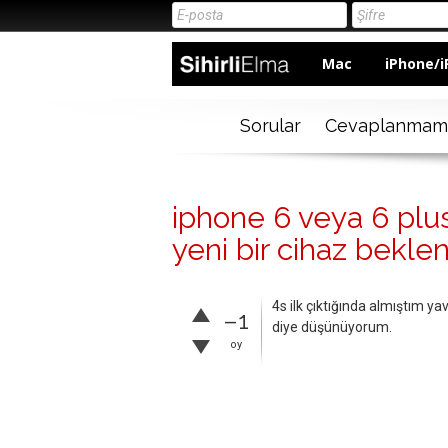
Mac
iPhone/i
Sorular
Cevaplanmam
iphone 6 veya 6 plu
yeni bir cihaz beklen
4s ilk çıktığında almıştım 
–1
diye düşünüyorum.
oy