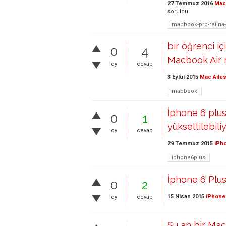
27 Temmuz 2016
Mac 
soruldu
macbook-pro-retina
bir öğrenci i
0
4
Macbook Air 
oy
cevap
3 Eylül 2015
Mac Ailes
macbook
İphone 6 plus
0
1
yükseltilebil
oy
cevap
29 Temmuz 2015
iPho
iphone6plus
İphone 6 Plu
0
2
15 Nisan 2015
iPhone 
oy
cevap
Şu an bir Ma