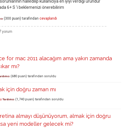
sorunlarının halledilip kullanıcıya en iyiyi verdiği üründür
da 6+ S 'i beklemenizi önerebilirim
(
300
puan)
tarafından
cevaplandı
ıcı
ice for mac 2011 alacağım ama yakın zamanda
ıkar mı?
(
680
puan)
tarafından
soruldu
ardımcı
ak için doğru zaman mı
u
(
1,740
puan)
tarafından
soruldu
Yardımcı
etina almayı düşünüyorum, almak için doğru
sa yeni modeller gelecek mi?