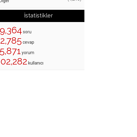
Diğer
İstatistikler
19,364
soru
22,785
cevap
5,871
yorum
202,282
kullanıcı