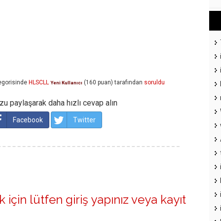
egorisinde
HLSCLL
(
160
puan)
tarafından
soruldu
Yeni Kullanıcı
u paylaşarak daha hızlı cevap alın
Facebook
Twitter
 için lütfen
giriş yapınız
veya
kayıt