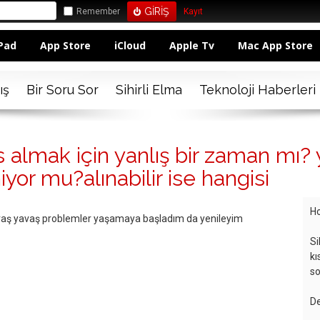
Remember
Kayıt
Pad
App Store
iCloud
Apple Tv
Mac App Store
ış
Bir Soru Sor
Sihirli Elma
Teknoloji Haberleri
s almak için yanlış bir zaman mı
iyor mu?alınabilir ise hangisi
Ho
yavaş yavaş problemler yaşamaya başladım da yenileyim
Si
kı
so
De