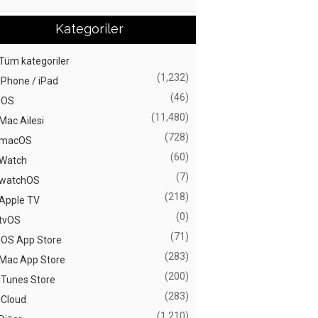
Kategoriler
Tüm kategoriler
(1,232)
iPhone / iPad
(46)
iOS
(11,480)
Mac Ailesi
(728)
macOS
(60)
Watch
(7)
watchOS
(218)
Apple TV
(0)
tvOS
(71)
iOS App Store
(283)
Mac App Store
(200)
iTunes Store
(283)
iCloud
(1,210)