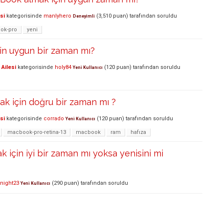
si
kategorisinde
manlyhero
(
3,510
puan)
tarafından
soruldu
Deneyimli
ok-pro
yeni
in uygun bir zaman mı?
Ailesi
kategorisinde
holy84
(
120
puan)
tarafından
soruldu
Yeni Kullanıcı
k için doğru bir zaman mı ?
si
kategorisinde
corrado
(
120
puan)
tarafından
soruldu
Yeni Kullanıcı
macbook-pro-retina-13
macbook
ram
hafıza
k için iyi bir zaman mı yoksa yenisini mi
night23
(
290
puan)
tarafından
soruldu
Yeni Kullanıcı