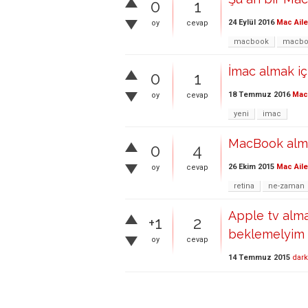
0
1
24 Eylül 2016
Mac Aile
oy
cevap
macbook
macbo
İmac almak iç
0
1
18 Temmuz 2016
Mac 
oy
cevap
yeni
imac
MacBook alma
0
4
26 Ekim 2015
Mac Aile
oy
cevap
retina
ne-zaman
Apple tv alma
+1
2
beklemelyim
oy
cevap
14 Temmuz 2015
dark