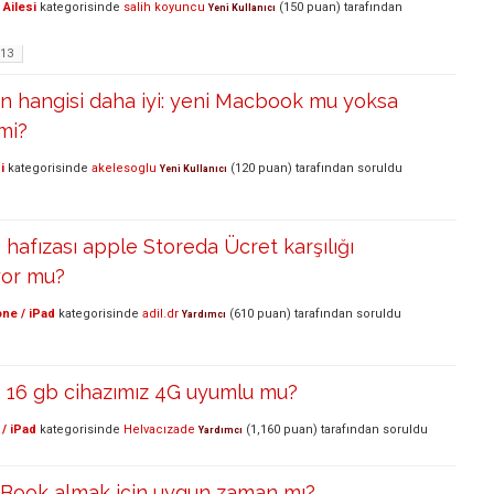
Ailesi
kategorisinde
salih koyuncu
(
150
puan)
tarafından
Yeni Kullanıcı
-13
çin hangisi daha iyi: yeni Macbook mu yoksa
mi?
i
kategorisinde
akelesoglu
(
120
puan)
tarafından
soruldu
Yeni Kullanıcı
 hafızası apple Storeda Ücret karşılığı
iyor mu?
ne / iPad
kategorisinde
adil.dr
(
610
puan)
tarafından
soruldu
Yardımcı
s 16 gb cihazımız 4G uyumlu mu?
/ iPad
kategorisinde
Helvacızade
(
1,160
puan)
tarafından
soruldu
Yardımcı
cBook almak için uygun zaman mı?