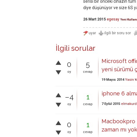
serisi bir önceki cihazın tüm 
diye düşünüyor ve size 6S ya
26 Mart 2015
egesay
Yeni Kullan
İlgili sorular
Microsoft off
0
5
yeni sürümü ç
oy
cevap
19 Mayıs 2014
Yasin
Y
iphone 6 alm
–4
1
7 Eylül 2015
elmakurd
oy
cevap
Macbookpro r
0
1
zaman mı yok
oy
cevap