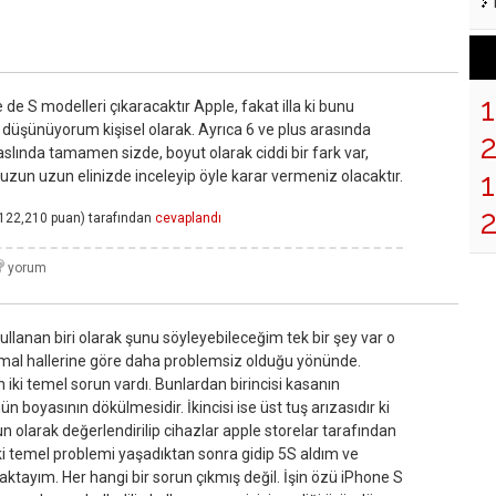
de S modelleri çıkaracaktır Apple, fakat illa ki bunu
düşünüyorum kişisel olarak. Ayrıca 6 ve plus arasında
slında tamamen sizde, boyut olarak ciddi bir fark var,
1
de uzun uzun elinizde inceleyip öyle karar vermeniz olacaktır.
122,210
puan)
tarafından
cevaplandı
llanan biri olarak şunu söyleyebileceğim tek bir şey var o
rmal hallerine göre daha problemsiz olduğu yönünde.
iki temel sorun vardı. Bunlardan birincisi kasanın
 boyasının dökülmesidir. İkincisi ise üst tuş arızasıdır ki
un olarak değerlendirilip cihazlar apple storelar tarafından
 iki temel problemi yaşadıktan sonra gidip 5S aldım ve
aktayım. Her hangi bir sorun çıkmış değil. İşin özü iPhone S