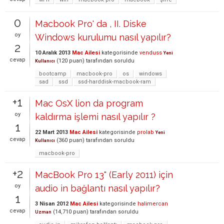
0
Macbook Pro' da , II. Diske
oy
Windows kurulumu nasıl yapılır?
2
10 Aralık 2013
Mac Ailesi
kategorisinde
venduss
Yeni
cevap
(
120
puan)
tarafından
soruldu
Kullanıcı
bootcamp
macbook-pro
os
windows
sad
ssd
ssd-harddisk-macbook-ram
+1
Mac OsX lion da program
oy
kaldırma işlemi nasıl yapılır ?
1
22 Mart 2013
Mac Ailesi
kategorisinde
prolab
Yeni
cevap
(
360
puan)
tarafından
soruldu
Kullanıcı
macbook-pro
+2
MacBook Pro 13" (Early 2011) için
oy
audio in bağlantı nasıl yapılır?
1
3 Nisan 2012
Mac Ailesi
kategorisinde
halimercan
cevap
(
14,710
puan)
tarafından
soruldu
Uzman