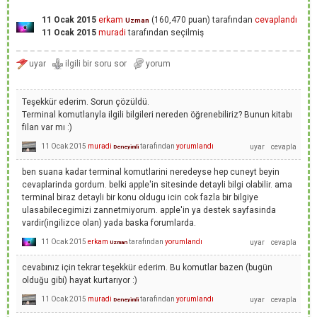
11 Ocak 2015
erkam
(
160,470
puan)
tarafından
cevaplandı
Uzman
11 Ocak 2015
muradi
tarafından
seçilmiş
Teşekkür ederim. Sorun çözüldü.
Terminal komutlarıyla ilgili bilgileri nereden öğrenebiliriz? Bunun kitabı
filan var mı :)
11 Ocak 2015
muradi
tarafından
yorumlandı
Deneyimli
ben suana kadar terminal komutlarini neredeyse hep cuneyt beyin
cevaplarinda gordum. belki apple'in sitesinde detayli bilgi olabilir. ama
terminal biraz detayli bir konu oldugu icin cok fazla bir bilgiye
ulasabilecegimizi zannetmiyorum. apple'in ya destek sayfasinda
vardir(ingilizce olan) yada baska forumlarda.
11 Ocak 2015
erkam
tarafından
yorumlandı
Uzman
cevabınız için tekrar teşekkür ederim. Bu komutlar bazen (bugün
olduğu gibi) hayat kurtarıyor :)
11 Ocak 2015
muradi
tarafından
yorumlandı
Deneyimli