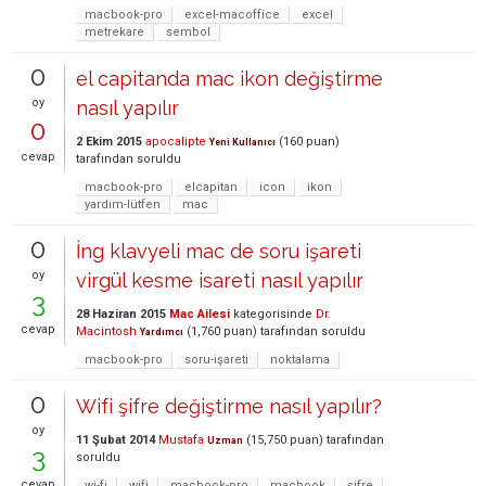
macbook-pro
excel-macoffice
excel
metrekare
sembol
0
el capitanda mac ikon değiştirme
oy
nasıl yapılır
0
2 Ekim 2015
apocalipte
(
160
puan)
Yeni Kullanıcı
cevap
tarafından
soruldu
macbook-pro
elcapitan
icon
ikon
yardım-lütfen
mac
0
İng klavyeli mac de soru işareti
oy
virgül kesme isareti nasıl yapılır
3
28 Haziran 2015
Mac Ailesi
kategorisinde
Dr.
cevap
Macintosh
(
1,760
puan)
tarafından
soruldu
Yardımcı
macbook-pro
soru-işareti
noktalama
0
Wifi şifre değiştirme nasıl yapılır?
oy
11 Şubat 2014
Mustafa
(
15,750
puan)
tarafından
Uzman
3
soruldu
cevap
wi-fi
wifi
macbook-pro
macbook
şifre