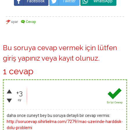
Facebook
Twitter
WhatsApp
Bu soruya cevap vermek için lütfen
giriş yapınız
veya
kayıt olunuz
.
1 cevap
+3
oy
En İyi Cevap
daha once cuneyt bey bu soruya detayli bir cevap vermis:
http://sorucevap.sihirlielma.com/7279/mac-uzerinde-harddisk-
dolu-problemi