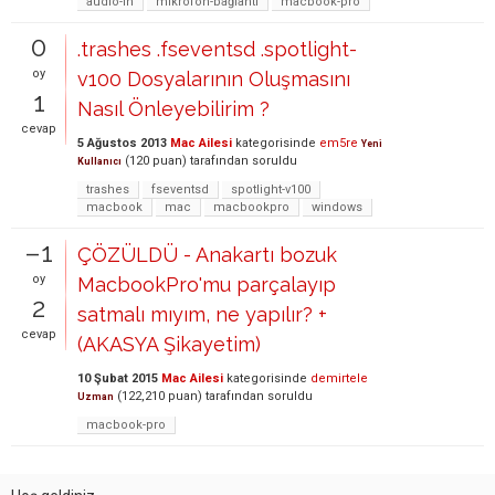
audio-in
mikrofon-bağlantı
macbook-pro
0
.trashes .fseventsd .spotlight-
oy
v100 Dosyalarının Oluşmasını
1
Nasıl Önleyebilirim ?
cevap
5 Ağustos 2013
Mac Ailesi
kategorisinde
em5re
Yeni
(
120
puan)
tarafından
soruldu
Kullanıcı
trashes
fseventsd
spotlight-v100
macbook
mac
macbookpro
windows
–1
ÇÖZÜLDÜ - Anakartı bozuk
oy
MacbookPro'mu parçalayıp
2
satmalı mıyım, ne yapılır? +
cevap
(AKASYA Şikayetim)
10 Şubat 2015
Mac Ailesi
kategorisinde
demirtele
(
122,210
puan)
tarafından
soruldu
Uzman
macbook-pro