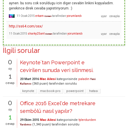
aynen. bu soru cok soruldugu icin diger cevabin linkini kopyaladim.
gerekince direk cevaba yapistiriyorum. :)
11 Ocak 2015
erkam
tarafından
yorumlandı
Uzman
http://ss64.com/osx/
11 Ocak 2015
sharky25ant
tarafından
yorumlandı
Uzman
İlgili sorular
0
Keynote´tan Powerpoint e
oy
cevirilen sunuda veri silinmesi.
1
20 Mart 2016
Mac Ailesi
kategorisinde
paladin
Yeni
cevap
(
360
puan)
tarafından
soruldu
Kullanıcı
keynote
macbook-pro
powerpoint
hatası
0
Office 2016 Excel'de metrekare
oy
sembölü nasıl yapılır?
1
29 Ekim 2015
Mac Ailesi
kategorisinde
tylerdurden
cevap
(
1,340
puan)
tarafından
soruldu
Yardımcı