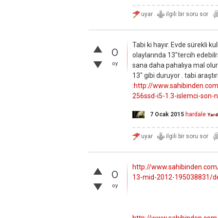
Tabi ki hayır. Evde sürekli k
0
olaylarında 13"tercih edebilr
oy
sana daha pahalıya mal olur.
13" gibi duruyor . tabi araşt
:
http://www.sahibinden.com/i
256ssd-i5-1.3-islemci-son-
7 Ocak 2015
hardale
Yard
http://www.sahibinden.com/
0
13-mid-2012-195038831/d
oy