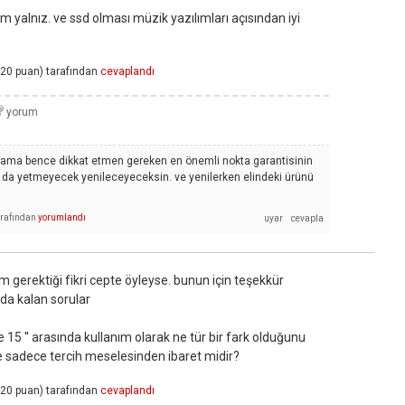
um yalnız. ve ssd olması müzik yazılımları açısından iyi
20
puan)
tarafından
cevaplandı
in ama bence dikkat etmen gereken en önemli nokta garantisinin
a o da yetmeyecek yenileceyeceksin. ve yenilerken elindeki ürünü
.
arafından
yorumlandı
gerektiği fikri cepte öyleyse. bunun için teşekkür
da kalan sorular
 ile 15 '' arasında kullanım olarak ne tür bir fark olduğunu
sadece tercih meselesinden ibaret midir?
20
puan)
tarafından
cevaplandı