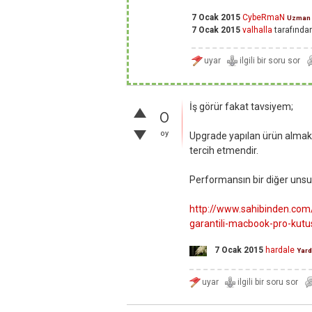
7 Ocak 2015
CybeRmaN
Uzman
7 Ocak 2015
valhalla
tarafında
İş görür fakat tavsiyem;
0
oy
Upgrade yapılan ürün almak
tercih etmendir.
Performansın bir diğer unsu
http://www.sahibinden.com/i
garantili-macbook-pro-ku
7 Ocak 2015
hardale
Yard