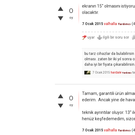
ekranın 15'' olmasını istiyor
0
olacaktır.
oy
7 Ocak 2015
valhalla
(
4
Yardımcı
bu tarz cihazlar da bulabilirs
olması. zaten bir iki yıl sonr
daha iyi bir fiyata çıkarabilirsin
7 Ocak 2015
hardale
t
Yardımcı
Tamam, garantili ürün almam 
0
ederim. Ancak yine de hava
oy
teknik ayrıntılar oluyor. 13''
henüz keşfedemedim, sizce 
7 Ocak 2015
valhalla
(
4
Yardımcı