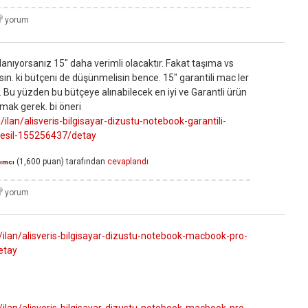
ullanıyorsanız 15" daha verimli olacaktır. Fakat taşıma vs
sin. ki bütçeni de düşünmelisin bence. 15" garantili mac ler
 Bu yüzden bu bütçeye alınabilecek en iyi ve Garantli ürün
ırmak gerek. bi öneri
lan/alisveris-bilgisayar-dizustu-notebook-garantili-
nesil-155256437/detay
(
1,600
puan)
tarafından
cevaplandı
ımcı
ilan/alisveris-bilgisayar-dizustu-notebook-macbook-pro-
etay