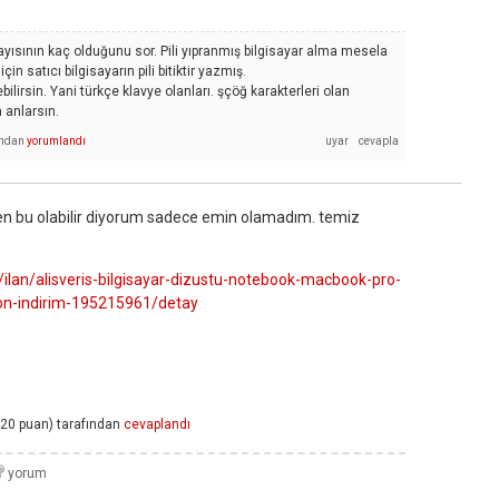
 sayısının kaç olduğunu sor. Pili yıpranmış bilgisayar alma mesela
çin satıcı bilgisayarın pili bitiktir yazmış.
bilirsin. Yani türkçe klavye olanları. şçöğ karakterleri olan
 anlarsın.
ından
yorumlandı
 bu olabilir diyorum sadece emin olamadım. temiz
ilan/alisveris-bilgisayar-dizustu-notebook-macbook-pro-
on-indirim-195215961/detay
20
puan)
tarafından
cevaplandı