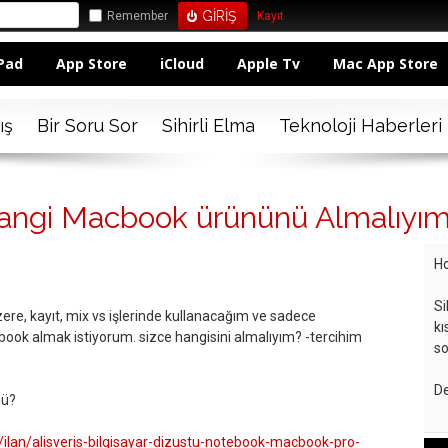
Remember
Kayıt
Pad
App Store
iCloud
Apple Tv
Mac App Store
ış
Bir Soru Sor
Sihirli Elma
Teknoloji Haberleri
hangi Macbook ürününü Almalıyı
Ho
Si
e, kayıt, mix vs işlerinde kullanacağım ve sadece
kı
book almak istiyorum. sizce hangisini almalıyım? -tercihim
so
De
mü?
ilan/alisveris-bilgisayar-dizustu-notebook-macbook-pro-