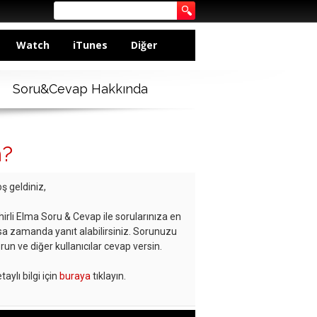
Watch
iTunes
Diğer
Soru&Cevap Hakkında
m?
ş geldiniz,
hirli Elma Soru & Cevap ile sorularınıza en
sa zamanda yanıt alabilirsiniz. Sorunuzu
run ve diğer kullanıcılar cevap versin.
taylı bilgi için
buraya
tıklayın.