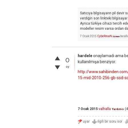
Satıcıya bilgisayarın pil devir
verdiğin son linkteki bilgisayar i
Ayrıca türkiye cihazı tercih ede
modeller resim varsa ordan da
7 Ocak 2015
CybeRmaN
taraf
Uzman
hardele
onaylamadı ama ben
0
kullanılmışa benziyor.
oy
http://www.sahibinden.com/
15-mid-2010-256-gb-ssd-s
7 Ocak 2015
valhalla
(
4
Yardımcı