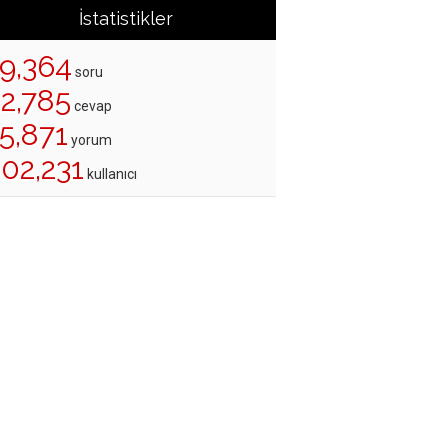
İstatistikler
19,364
soru
22,785
cevap
5,871
yorum
02,231
kullanıcı