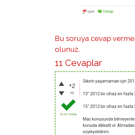
Bu soruya cevap vermek
olunuz
.
11 Cevaplar
Sıkıntı yaşamaman için 2012
+2
oy
13" 2012 bir cihaz en fazla 
15" 2012 bir cihaz en fazla 
En İyi Cevap
Mac konusunda bilmeyenleri 
konuda dikkatli ol. Almadan 
söyleyebilirim.