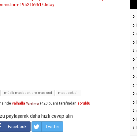
on-indirim-195215961/detay
müzik-macbook-pro-mac-ssd
macbook-air
isinde
valhalla
(
420
puan)
tarafından
soruldu
Yardımcı
u paylaşarak daha hızlı cevap alın
Facebook
Twitter