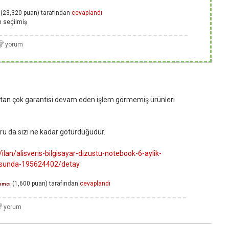
(
23,320
puan)
tarafından
cevaplandı
n
seçilmiş
tan çok garantisi devam eden işlem görmemiş ürünleri
ru da sizi ne kadar götürdüğüdür.
lan/alisveris-bilgisayar-dizustu-notebook-6-aylik-
tusunda-195624402/detay
(
1,600
puan)
tarafından
cevaplandı
ımcı