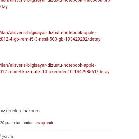
ilan/alisveris-bilgisayar-dizustu-notebook-macbook-pro-
etay
lan/alisveris-bilgisayar-dizustu-notebook-apple-
2012-4-gb-ram-i5-3-nesil-500-gb-193429282/detay
lan/alisveris-bilgisayar-dizustu-notebook-apple-
2012-model-kozmatik-10-uzernden10-144798561/detay
?
iniz ürünlere bakarım.
20
puan)
tarafından
cevaplandı