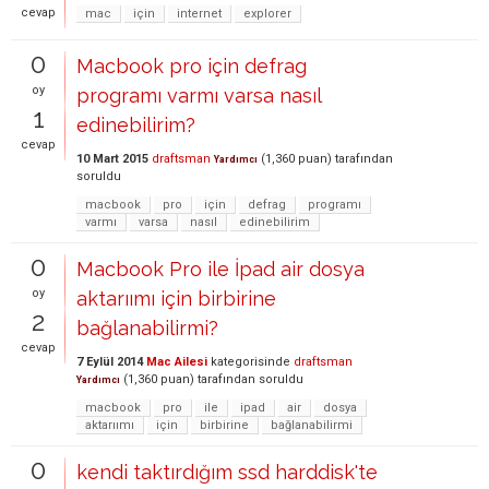
cevap
mac
için
internet
explorer
0
Macbook pro için defrag
oy
programı varmı varsa nasıl
1
edinebilirim?
cevap
10 Mart 2015
draftsman
(
1,360
puan)
tarafından
Yardımcı
soruldu
macbook
pro
için
defrag
programı
varmı
varsa
nasıl
edinebilirim
0
Macbook Pro ile İpad air dosya
oy
aktarıımı için birbirine
2
bağlanabilirmi?
cevap
7 Eylül 2014
Mac Ailesi
kategorisinde
draftsman
(
1,360
puan)
tarafından
soruldu
Yardımcı
macbook
pro
ile
ipad
air
dosya
aktarıımı
için
birbirine
bağlanabilirmi
0
kendi taktırdığım ssd harddisk'te