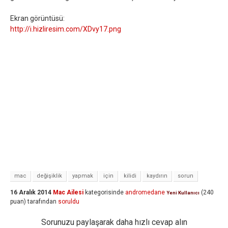
Ekran görüntüsü:
http://i.hizliresim.com/XDvy17.png
mac
değişiklik
yapmak
için
kilidi
kaydırın
sorun
16 Aralık 2014
Mac Ailesi
kategorisinde
andromedane
(
240
Yeni Kullanıcı
puan)
tarafından
soruldu
Sorunuzu paylaşarak daha hızlı cevap alın