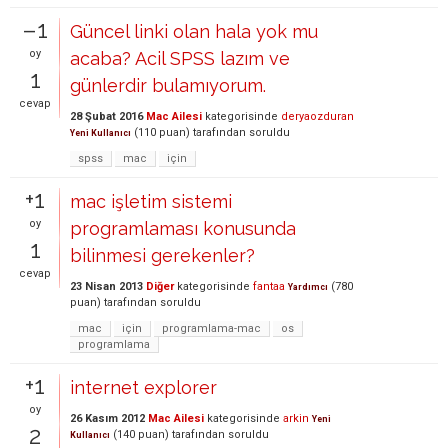
–1
Güncel linki olan hala yok mu
oy
acaba? Acil SPSS lazım ve
1
günlerdir bulamıyorum.
cevap
28 Şubat 2016
Mac Ailesi
kategorisinde
deryaozduran
(
110
puan)
tarafından
soruldu
Yeni Kullanıcı
spss
mac
için
+1
mac işletim sistemi
oy
programlaması konusunda
1
bilinmesi gerekenler?
cevap
23 Nisan 2013
Diğer
kategorisinde
fantaa
(
780
Yardımcı
puan)
tarafından
soruldu
mac
için
programlama-mac
os
programlama
+1
internet explorer
oy
26 Kasım 2012
Mac Ailesi
kategorisinde
arkin
Yeni
2
(
140
puan)
tarafından
soruldu
Kullanıcı