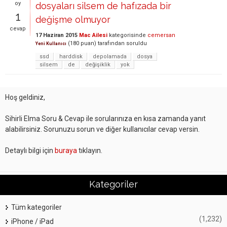
oy
dosyaları silsem de hafızada bir
1
değişme olmuyor
cevap
17 Haziran 2015
Mac Ailesi
kategorisinde
cemersan
(
180
puan)
tarafından
soruldu
Yeni Kullanıcı
ssd
harddisk
depolamada
dosya
silsem
de
değişiklik
yok
Hoş geldiniz,
Sihirli Elma Soru & Cevap ile sorularınıza en kısa zamanda yanıt
alabilirsiniz. Sorunuzu sorun ve diğer kullanıcılar cevap versin.
Detaylı bilgi için
buraya
tıklayın.
Kategoriler
Tüm kategoriler
(1,232)
iPhone / iPad