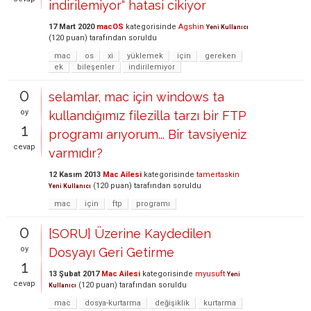
indirilemiyor“ hatasi cikiyor
17 Mart 2020
macOS
kategorisinde
Agshin
Yeni Kullanıcı
(
120
puan)
tarafından
soruldu
mac
os
xi
yüklemek
için
gereken
ek
bileşenler
indirilemiyor
0
selamlar, mac için windows ta
oy
kullandığımız filezilla tarzı bir FTP
1
programı arıyorum... Bir tavsiyeniz
cevap
varmıdır?
12 Kasım 2013
Mac Ailesi
kategorisinde
tamertaskin
(
120
puan)
tarafından
soruldu
Yeni Kullanıcı
mac
için
ftp
programı
0
[SORU] Üzerine Kaydedilen
oy
Dosyayı Geri Getirme
1
13 Şubat 2017
Mac Ailesi
kategorisinde
myusuft
Yeni
cevap
(
120
puan)
tarafından
soruldu
Kullanıcı
mac
dosya-kurtarma
değişiklik
kurtarma