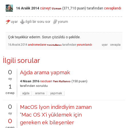
16 Aralık 2014
cüneyt
(
371,710
puan)
tarafından
cevaplandı
Uzman
Çok teşekkür ederim. Sorun çözüldü o şekilde.
16 Aralık 2014
andromedane
tarafından
yorumlandı
Yeni Kullanıcı
İlgili sorular
0
Ağda arama yapmak
oy
4 Nisan 2016
rasduan
(
150
puan)
Yeni Kullanıcı
1
tarafından
soruldu
cevap
ağda
arama
yapmak
0
MacOS lyon indirdiyim zaman
oy
“Mac OS X'i yüklemek için
0
gereken ek bileşenler
cevap