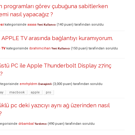
an programları görev çubuğuna sabitlerken
emi nasıl yapacağız ?
esi
kategorisinde
aaaaa
(
140
puan)
tarafından
soruldu
Yeni Kullanıcı
APPLE TV arasında bağlantıyı kuramıyorum.
 TV
kategorisinde
ibrahimcihan
(
150
puan)
tarafından
soruldu
Yeni Kullanıcı
stü PC ile Apple Thunderbolt Display 27inç
r?
tegorisinde
emrhyldrm
(
3,000
puan)
tarafından
soruldu
Deneyimli
lay
macbook
apple
pro
lü pc deki yazıcıyı aynı ağ üzerinden nasıl
?
egorisinde
drbambal
(
490
puan)
tarafından
soruldu
Yardımcı