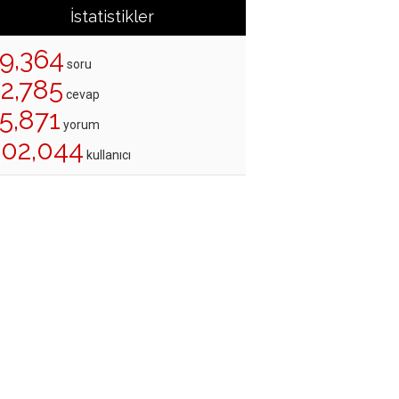
İstatistikler
19,364
soru
22,785
cevap
5,871
yorum
202,044
kullanıcı