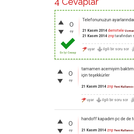
4 Cevaplar
Telefonunuzun ayarlarından
0
21 Kasım 2014
demirtele
Uzma
oy
21 Kasım 2014
znp
tarafından
En İyi Cevap
tamamen acemiyim baktım 
0
için teşekkürler
oy
21 Kasım 2014
znp
Yeni Kullanıcı
handoff kapadım pc de de 
0
21 Kasım 2014
znp
oy
Yeni Kullanıcı