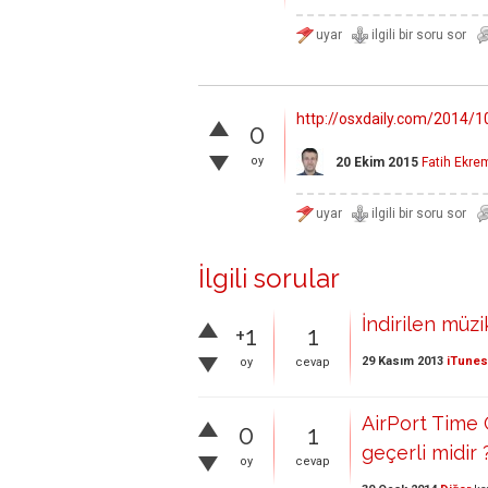
http://osxdaily.com/2014/1
0
oy
20 Ekim 2015
Fatih Ekr
İlgili sorular
İndirilen müzi
+1
1
29 Kasım 2013
iTunes
oy
cevap
AirPort Time 
0
1
geçerli midir 
oy
cevap