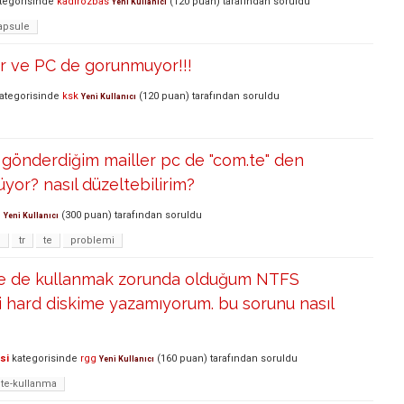
tegorisinde
kadirozbas
(
120
puan)
tarafından
soruldu
Yeni Kullanıcı
apsule
r ve PC de gorunmuyor!!!
ategorisinde
ksk
(
120
puan)
tarafından
soruldu
Yeni Kullanıcı
gönderdiğim mailler pc de "com.te" den
yor? nasıl düzeltebilirim?
n
(
300
puan)
tarafından
soruldu
Yeni Kullanıcı
m
tr
te
problemi
de de kullanmak zorunda olduğum NTFS
ci hard diskime yazamıyorum. bu sorunu nasıl
si
kategorisinde
rgg
(
160
puan)
tarafından
soruldu
Yeni Kullanıcı
cte-kullanma