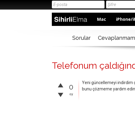
Mac
iPhone/i
Sorular
Cevaplanmam
Telefonum çaldığında
Yeni güncellemeyi indirdim ç
0
bunu çözmeme yardım edi
oy