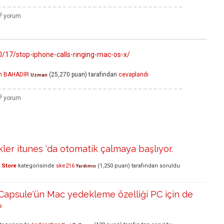
0/17/stop-iphone-calls-ringing-mac-os-x/
em BAHADIR
(
25,270
puan)
tarafından
cevaplandı
Uzman
kler itunes 'da otomatik çalmaya başlıyor.
 Store
kategorisinde
ske216
(
1,250
puan)
tarafından
soruldu
Yardımcı
Capsule'ün Mac yedekleme özelliği PC için de
?