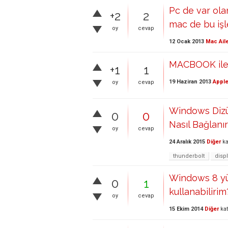
Pc de var ol
+2
2
mac de bu işl
oy
cevap
12 Ocak 2013
Mac Ail
MACBOOK ile 
+1
1
19 Haziran 2013
Apple
oy
cevap
Windows Dizü
0
0
Nasıl Bağlanı
oy
cevap
24 Aralık 2015
Diğer
ka
thunderbolt
disp
Windows 8 yük
0
1
kullanabilirim
oy
cevap
15 Ekim 2014
Diğer
kat