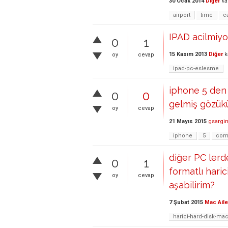
30 Ocak 2014
Diğer
ka
airport
time
c
IPAD acilmiyo
0
1
15 Kasım 2013
Diğer
k
oy
cevap
ipad-pc-eslesme
iphone 5 den 
0
0
gelmiş gözükü
oy
cevap
21 Mayıs 2015
gsargi
iphone
5
co
diğer PC ler
0
1
formatlı hari
oy
cevap
aşabilirim?
7 Şubat 2015
Mac Aile
harici-hard-disk-ma