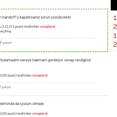
 handoff'u kapatırsanız sorun çözülecektir.
(
122,210
puan)
tarafından
cevaplandı
n
seçilmiş
1
bulamadım nereye bakmam gerekiyor cevap verdiğiniz
(
230
puan)
tarafından
cevaplandı
telefonda da çözüm olmadı
(
230
puan)
tarafından
cevaplandı