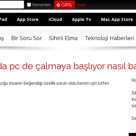
Remember
Kayıt
Pad
App Store
iCloud
Apple Tv
Mac App Store
ış
Bir Soru Sor
Sihirli Elma
Teknoloji Haberleri
 pc de çalmaya başlıyor nasıl ba
Ho
oğu insanın beğendiği özellik sorun oldu benim için lütfen
n
Si
kı
so
De