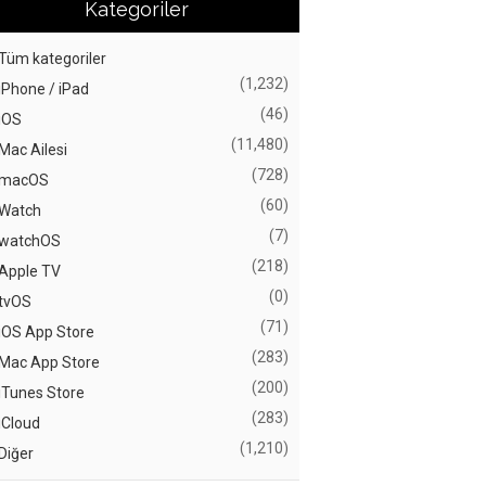
Kategoriler
Tüm kategoriler
(1,232)
iPhone / iPad
(46)
iOS
(11,480)
Mac Ailesi
(728)
macOS
(60)
Watch
(7)
watchOS
(218)
Apple TV
(0)
tvOS
(71)
iOS App Store
(283)
Mac App Store
(200)
iTunes Store
(283)
iCloud
(1,210)
Diğer