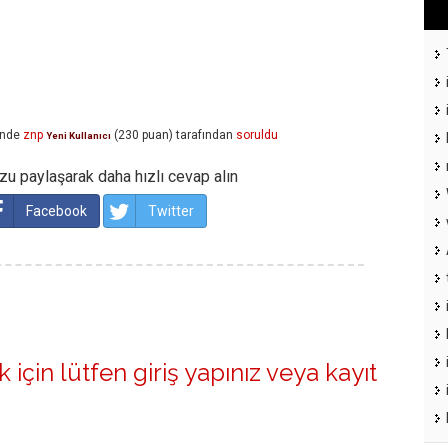
inde
znp
(
230
puan)
tarafından
soruldu
Yeni Kullanıcı
u paylaşarak daha hızlı cevap alın
Facebook
Twitter
 için lütfen
giriş yapınız
veya
kayıt